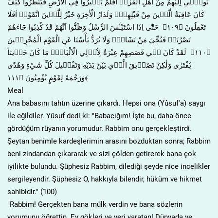
نُوح۪ٓي اِلَيْهِمْ مِنْ اَهْلِ الْقُرٰىۜ اَفَلَمْ يَس۪يرُوا فِي الْاَرْضِ فَيَنْظُرُوا كَيْفَ
كَانَ عَاقِبَةُ الَّذ۪ينَ مِنْ قَبْلِهِمْۜ وَلَدَارُ الْاٰخِرَةِ خَيْرٌ لِلَّذ۪ينَ اتَّقَوْاۜ اَفَلَا
تَعْقِلُونَ ﴿١٠٩﴾ حَتّٰٓى اِذَا اسْتَيْـَٔسَ الرُّسُلُ وَظَنُّٓوا اَنَّهُمْ قَدْ كُذِبُوا جَٓاءَهُمْ
نَصْرُنَاۙ فَنُجِّيَ مَنْ نَشَٓاءُۜ وَلَا يُرَدُّ بَأْسُنَا عَنِ الْقَوْمِ الْمُجْرِم۪ينَ
﴿١١٠﴾ لَقَدْ كَانَ ف۪ي قَصَصِهِمْ عِبْرَةٌ لِاُو۬لِي الْاَلْبَابِۜ مَا كَانَ حَد۪يثاً
يُفْتَرٰى وَلٰكِنْ تَصْد۪يقَ الَّذ۪ي بَيْنَ يَدَيْهِ وَتَفْص۪يلَ كُلِّ شَيْءٍ وَهُدًى
وَرَحْمَةً لِقَوْمٍ يُؤْمِنُونَ ﴿١١١﴾
Meal
Ana babasını tahtın üzerine çıkardı. Hepsi ona (Yûsuf'a) saygı
ile eğildiler. Yûsuf dedi ki: "Babacığım! İşte bu, daha önce
gördüğüm rüyanın yorumudur. Rabbim onu gerçekleştirdi.
Şeytan benimle kardeşlerimin arasını bozduktan sonra; Rabbim
beni zindandan çıkararak ve sizi çölden getirerek bana çok
iyilikte bulundu. Şüphesiz Rabbim, dilediği şeyde nice incelikler
sergileyendir. Şüphesiz O, hakkıyla bilendir, hüküm ve hikmet
sahibidir." (100)
"Rabbim! Gerçekten bana mülk verdin ve bana sözlerin
yorumunu öğrettin. Ey gökleri ve yeri yaratan! Dünyada ve