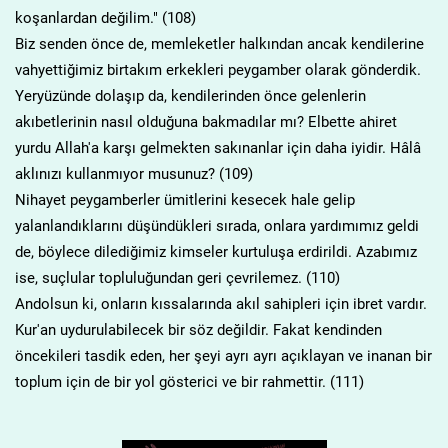
koşanlardan değilim." (108)
Biz senden önce de, memleketler halkından ancak kendilerine
vahyettiğimiz birtakım erkekleri peygamber olarak gönderdik.
Yeryüzünde dolaşıp da, kendilerinden önce gelenlerin
akıbetlerinin nasıl olduğuna bakmadılar mı? Elbette ahiret
yurdu Allah'a karşı gelmekten sakınanlar için daha iyidir. Hâlâ
aklınızı kullanmıyor musunuz? (109)
Nihayet peygamberler ümitlerini kesecek hale gelip
yalanlandıklarını düşündükleri sırada, onlara yardımımız geldi
de, böylece dilediğimiz kimseler kurtuluşa erdirildi. Azabımız
ise, suçlular topluluğundan geri çevrilemez. (110)
Andolsun ki, onların kıssalarında akıl sahipleri için ibret vardır.
Kur'an uydurulabilecek bir söz değildir. Fakat kendinden
öncekileri tasdik eden, her şeyi ayrı ayrı açıklayan ve inanan bir
toplum için de bir yol gösterici ve bir rahmettir. (111)