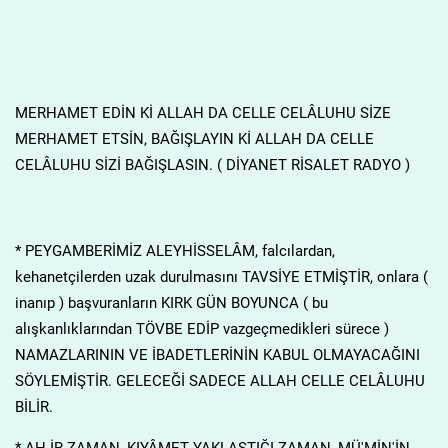
MERHAMET EDİN Kİ ALLAH DA CELLE CELÂLUHU SİZE
MERHAMET ETSİN, BAĞIŞLAYIN Kİ ALLAH DA CELLE
CELÂLUHU SİZİ BAĞIŞLASIN. ( DİYANET RİSALET RADYO )
* PEYGAMBERİMİZ ALEYHİSSELÂM, falcılardan,
kehanetçilerden uzak durulmasını TAVSİYE ETMİŞTİR, onlara (
inanıp ) başvuranların KIRK GÜN BOYUNCA ( bu
alışkanlıklarından TÖVBE EDİP vazgeçmedikleri sürece )
NAMAZLARININ VE İBADETLERİNİN KABUL OLMAYACAĞINI
SÖYLEMİŞTİR. GELECEĞİ SADECE ALLAH CELLE CELÂLUHU
BİLİR.
* AH.İR ZAMAN, KIYÂMET YAKLAŞTIĞI ZAMAN, MÜ'MİN'İN