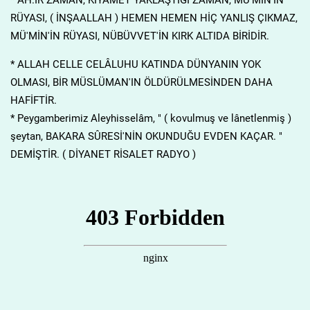
RÜYASI, ( İNŞAALLAH ) HEMEN HEMEN HİÇ YANLIŞ ÇIKMAZ,
MÜ'MİN'İN RÜYASI, NÜBÜVVET'İN KIRK ALTIDA BİRİDİR.
* ALLAH CELLE CELÂLUHU KATINDA DÜNYANIN YOK
OLMASI, BİR MÜSLÜMAN'IN ÖLDÜRÜLMESİNDEN DAHA
HAFİFTİR.
* Peygamberimiz Aleyhisselâm, " ( kovulmuş ve lânetlenmiş )
şeytan, BAKARA SÛRESİ'NİN OKUNDUĞU EVDEN KAÇAR. "
DEMİŞTİR. ( DİYANET RİSALET RADYO )