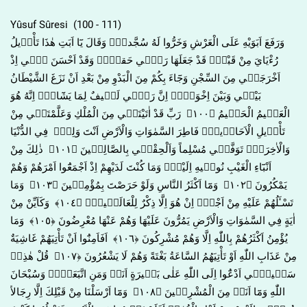
Yûsuf Sûresi (100 - 111)
وَرَفَعَ اَبَوَيْهِ عَلَى الْعَرْشِ وَخَرُّوا لَهُ سُجَّداًۚ وَقَالَ يَٓا اَبَتِ هٰذَا تَأْو۪يلُ
رُءْيَايَ مِنْ قَبْلُۘ قَدْ جَعَلَهَا رَبّ۪ي حَقاًّۜ وَقَدْ اَحْسَنَ ب۪ٓي اِذْ
اَخْرَجَن۪ي مِنَ السِّجْنِ وَجَٓاءَ بِكُمْ مِنَ الْبَدْوِ مِنْ بَعْدِ اَنْ نَزَغَ الشَّيْطَانُ
بَيْن۪ي وَبَيْنَ اِخْوَت۪يۜ اِنَّ رَبّ۪ي لَط۪يفٌ لِمَا يَشَٓاءُۜ اِنَّهُ هُوَ
الْعَل۪يمُ الْحَك۪يمُ ﴿١٠٠﴾ رَبِّ قَدْ اٰتَيْتَن۪ي مِنَ الْمُلْكِ وَعَلَّمْتَن۪ي مِنْ
تَأْو۪يلِ الْاَحَاد۪يثِۚ فَاطِرَ السَّمٰوَاتِ وَالْاَرْضِ اَنْتَ وَلِيّ۪ فِي الدُّنْيَا
وَالْاٰخِرَةِۚ تَوَفَّن۪ي مُسْلِماً وَاَلْحِقْن۪ي بِالصَّالِح۪ينَ ﴿١٠١﴾ ذٰلِكَ مِنْ
اَنْبَٓاءِ الْغَيْبِ نُوح۪يهِ اِلَيْكَۚ وَمَا كُنْتَ لَدَيْهِمْ اِذْ اَجْمَعُٓوا اَمْرَهُمْ وَهُمْ
يَمْكُرُونَ ﴿١٠٢﴾ وَمَٓا اَكْثَرُ النَّاسِ وَلَوْ حَرَصْتَ بِمُؤْمِن۪ينَ ﴿١٠٣﴾ وَمَا
تَسْـَٔلُهُمْ عَلَيْهِ مِنْ اَجْرٍۜ اِنْ هُوَ اِلَّا ذِكْرٌ لِلْعَالَم۪ينَ۟ ﴿١٠٤﴾ وَكَاَيِّنْ مِنْ
اٰيَةٍ فِي السَّمٰوَاتِ وَالْاَرْضِ يَمُرُّونَ عَلَيْهَا وَهُمْ عَنْهَا مُعْرِضُونَ ﴿١٠٥﴾ وَمَا
يُؤْمِنُ اَكْثَرُهُمْ بِاللّٰهِ اِلَّا وَهُمْ مُشْرِكُونَ ﴿١٠٦﴾ اَفَاَمِنُٓوا اَنْ تَأْتِيَهُمْ غَاشِيَةٌ
مِنْ عَذَابِ اللّٰهِ اَوْ تَأْتِيَهُمُ السَّاعَةُ بَغْتَةً وَهُمْ لَا يَشْعُرُونَ ﴿١٠٧﴾ قُلْ هٰذِه۪
سَب۪يل۪ٓي اَدْعُٓوا اِلَى اللّٰهِ عَلٰى بَص۪يرَةٍ اَنَا۬ وَمَنِ اتَّبَعَن۪يۜ وَسُبْحَانَ
اللّٰهِ وَمَٓا اَنَا۬ مِنَ الْمُشْرِك۪ينَ ﴿١٠٨﴾ وَمَٓا اَرْسَلْنَا مِنْ قَبْلِكَ اِلَّا رِجَالاً