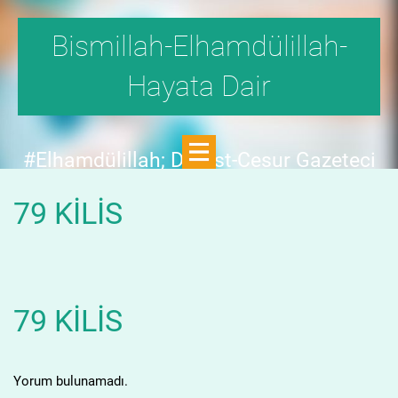
Bismillah-Elhamdülillah-
Hayata Dair
#Elhamdülillah; Dürüst-Cesur Gazeteci
Hande Fırat,"1999'da,Aydınlık
79 KİLİS
Dergisi,fetö tehlikesini SAYFA SAYFA
yazdı;FAKAT KİMSE KILINI
KIPIRDATMADI!"DEDİ.
79 KİLİS
Yorum bulunamadı.