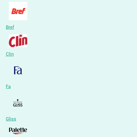
Bref
Clin
Fa
Gliss