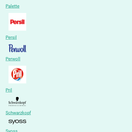
Palette
Persil
Perwoll
Pril
Schwarzkopf
Syoss