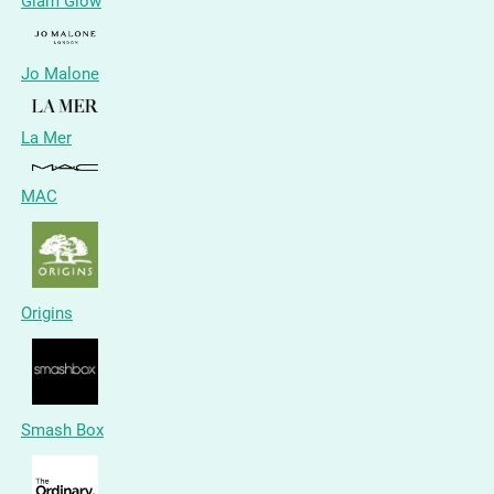
Glam Glow
Jo Malone
La Mer
MAC
Origins
Smash Box