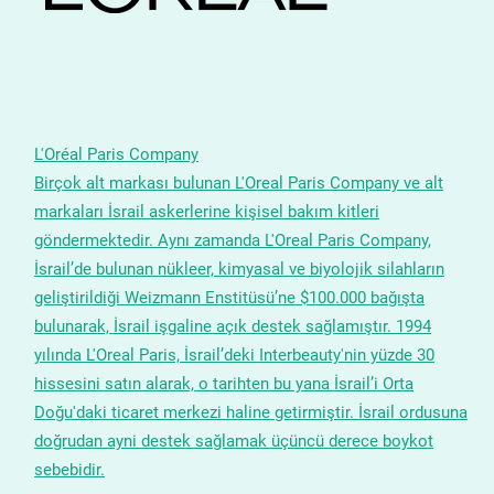
L'Oréal Paris Company
Birçok alt markası bulunan L'Oreal Paris Company ve alt
markaları İsrail askerlerine kişisel bakım kitleri
göndermektedir. Aynı zamanda L'Oreal Paris Company,
İsrail’de bulunan nükleer, kimyasal ve biyolojik silahların
geliştirildiği Weizmann Enstitüsü’ne $100.000 bağışta
bulunarak, İsrail işgaline açık destek sağlamıştır. 1994
yılında L'Oreal Paris, İsrail’deki Interbeauty'nin yüzde 30
hissesini satın alarak, o tarihten bu yana İsrail’i Orta
Doğu'daki ticaret merkezi haline getirmiştir. İsrail ordusuna
doğrudan ayni destek sağlamak üçüncü derece boykot
sebebidir.