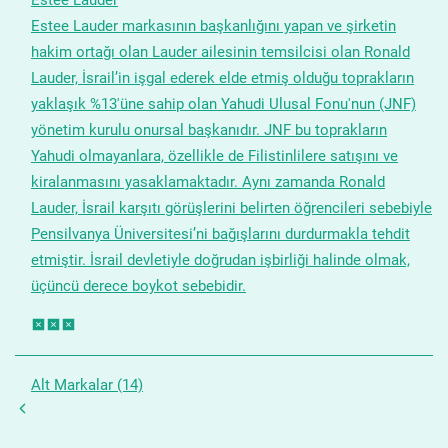
Estee Lauder markasının başkanlığını yapan ve şirketin
hakim ortağı olan Lauder ailesinin temsilcisi olan Ronald
Lauder, İsrail’in işgal ederek elde etmiş olduğu toprakların
yaklaşık %13'üne sahip olan Yahudi Ulusal Fonu'nun (JNF)
yönetim kurulu onursal başkanıdır. JNF bu toprakların
Yahudi olmayanlara, özellikle de Filistinlilere satışını ve
kiralanmasını yasaklamaktadır. Aynı zamanda Ronald
Lauder, İsrail karşıtı görüşlerini belirten öğrencileri sebebiyle
Pensilvanya Üniversitesi’ni bağışlarını durdurmakla tehdit
etmiştir. İsrail devletiyle doğrudan işbirliği halinde olmak,
üçüncü derece boykot sebebidir.
Alt Markalar (14)