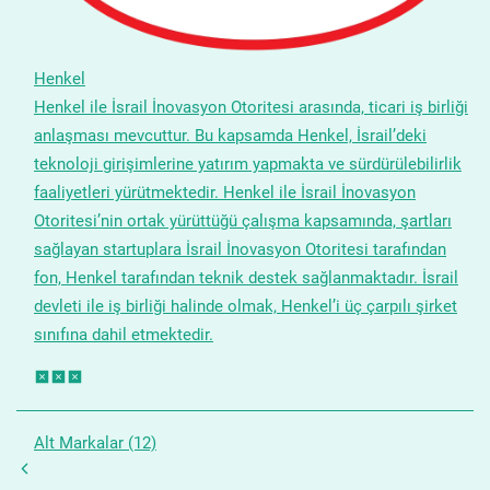
Henkel
Henkel ile İsrail İnovasyon Otoritesi arasında, ticari iş birliği
anlaşması mevcuttur. Bu kapsamda Henkel, İsrail’deki
teknoloji girişimlerine yatırım yapmakta ve sürdürülebilirlik
faaliyetleri yürütmektedir. Henkel ile İsrail İnovasyon
Otoritesi’nin ortak yürüttüğü çalışma kapsamında, şartları
sağlayan startuplara İsrail İnovasyon Otoritesi tarafından
fon, Henkel tarafından teknik destek sağlanmaktadır. İsrail
devleti ile iş birliği halinde olmak, Henkel’i üç çarpılı şirket
sınıfına dahil etmektedir.
Alt Markalar (12)