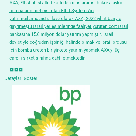
AXA, Filistinli sivilleri katleden uluslararası hukuka aykırı
bombaların üreticisi olan Elbit Systems’in
yatırımcılarındandır. İlave olarak AXA, 2022 yılı itibariyle
gayrimeşru İsrail yerleşimlerinde faaliyet yürüten dört İsrail
bankasına 15,6 milyon dolar yatırım yapmıştır. İsrail
devletiyle doğrudan işbirliği halinde olmak ve İsrail ordusu
için bomba üreten bir şirkete yatırım yapmak AXA’yı üç
çarpılı şirket sınıfına dahil etmektedir.
Detayları Göster