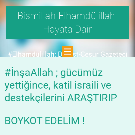
Bismillah-Elhamdülillah-
Hayata Dair
#Elhamdülillah; Dürüst-Cesur Gazeteci
Hande Fırat,"1999'da,Aydınlık
#İnşaAllah ; gücümüz
Dergisi,fetö tehlikesini SAYFA SAYFA
yazdı;FAKAT KİMSE KILINI
yettiğince, katil israili ve
KIPIRDATMADI!"DEDİ.
destekçilerini ARAŞTIRIP
BOYKOT EDELİM !