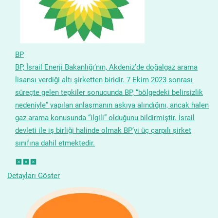
BP
BP, İsrail Enerji Bakanlığı’nın, Akdeniz’de doğalgaz arama
lisansı verdiği altı şirketten biridir. 7 Ekim 2023 sonrası
süreçte gelen tepkiler sonucunda BP, “bölgedeki belirsizlik
nedeniyle” yapılan anlaşmanın askıya alındığını, ancak halen
gaz arama konusunda “ilgili” olduğunu bildirmiştir. İsrail
devleti ile iş birliği halinde olmak BP’yi üç çarpılı şirket
sınıfına dahil etmektedir.
Detayları Göster