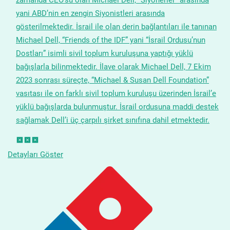
yani ABD’nin en zengin Siyonistleri arasında
gösterilmektedir. İsrail ile olan derin bağlantıları ile tanınan
Michael Dell, “Friends of the IDF” yani “İsrail Ordusu’nun
Dostları” isimli sivil toplum kuruluşuna yaptığı yüklü
bağışlarla bilinmektedir. İlave olarak Michael Dell, 7 Ekim
2023 sonrası süreçte, “Michael & Susan Dell Foundation”
vasıtası ile on farklı sivil toplum kuruluşu üzerinden İsrail’e
yüklü bağışlarda bulunmuştur. İsrail ordusuna maddi destek
sağlamak Dell’i üç çarpılı şirket sınıfına dahil etmektedir.
Detayları Göster