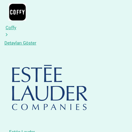
Coffy
Detayları Göster
Estée Lauder