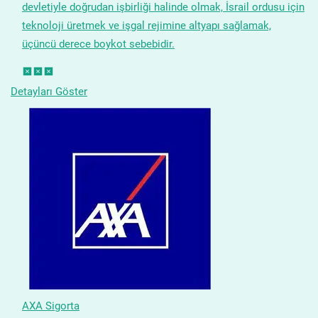
devletiyle doğrudan işbirliği halinde olmak, İsrail ordusu için
teknoloji üretmek ve işgal rejimine altyapı sağlamak,
üçüncü derece boykot sebebidir.
Detayları Göster
AXA Sigorta