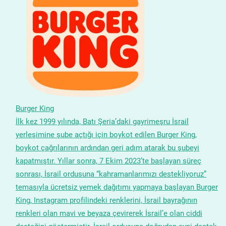
Burger King
İlk kez 1999 yılında, Batı Şeria’daki gayrimeşru İsrail
yerleşimine şube açtığı için boykot edilen Burger King,
boykot çağrılarının ardından geri adım atarak bu şubeyi
kapatmıştır. Yıllar sonra, 7 Ekim 2023’te başlayan süreç
sonrası, İsrail ordusuna “kahramanlarımızı destekliyoruz”
temasıyla ücretsiz yemek dağıtımı yapmaya başlayan Burger
King, Instagram profilindeki renklerini, İsrail bayrağının
renkleri olan mavi ve beyaza çevirerek İsrail’e olan ciddi