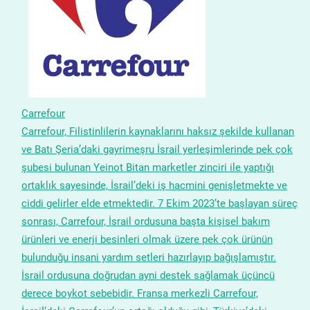
Carrefour
Carrefour, Filistinlilerin kaynaklarını haksız şekilde kullanan
ve Batı Şeria’daki gayrimeşru İsrail yerleşimlerinde pek çok
şubesi bulunan Yeinot Bitan marketler zinciri ile yaptığı
ortaklık sayesinde, İsrail’deki iş hacmini genişletmekte ve
ciddi gelirler elde etmektedir. 7 Ekim 2023’te başlayan süreç
sonrası, Carrefour, İsrail ordusuna başta kişisel bakım
ürünleri ve enerji besinleri olmak üzere pek çok ürünün
bulunduğu insani yardım setleri hazırlayıp bağışlamıştır.
İsrail ordusuna doğrudan ayni destek sağlamak üçüncü
derece boykot sebebidir. Fransa merkezli Carrefour,