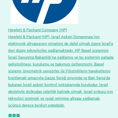
Hewlett & Packard Company (HP)
Hewlett & Packard (HP), İsrail Askeri Donanması’nın
elektronik altyapısının yönetimi de dahil olmak üzere İsrail’e
ileri düzey teknolojiler sağlamaktadır. HP, Basel sistemini
İsrail Savunma Bakanlığı’na sağlamış ve bu sistemin sahada
geliştirilmesi, kurulumu ve bakımını üstlenmiştir. Basel
sistemi, biyometrik sensörler ile Filistinlilerin hareketlerini
kısıtlamak amacıyla Gazze Şeridi sınırında ve Batı Şeria’da
bulunan İsrail askeri kontrol noktalarında kuruludur. İsrail
devletiyle doğrudan işbirliği halinde olmak, İsrail ordusu için
teknoloji üretmek ve işgal rejimine altyapı sağlamak,
üçüncü derece boykot sebebidir.