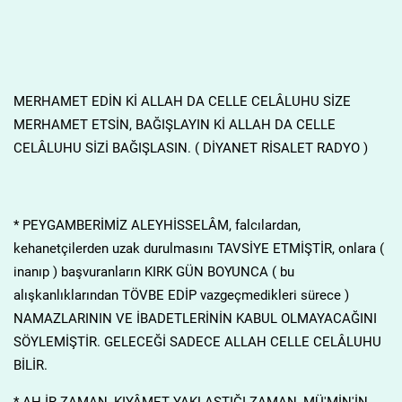
MERHAMET EDİN Kİ ALLAH DA CELLE CELÂLUHU SİZE
MERHAMET ETSİN, BAĞIŞLAYIN Kİ ALLAH DA CELLE
CELÂLUHU SİZİ BAĞIŞLASIN. ( DİYANET RİSALET RADYO )
* PEYGAMBERİMİZ ALEYHİSSELÂM, falcılardan,
kehanetçilerden uzak durulmasını TAVSİYE ETMİŞTİR, onlara (
inanıp ) başvuranların KIRK GÜN BOYUNCA ( bu
alışkanlıklarından TÖVBE EDİP vazgeçmedikleri sürece )
NAMAZLARININ VE İBADETLERİNİN KABUL OLMAYACAĞINI
SÖYLEMİŞTİR. GELECEĞİ SADECE ALLAH CELLE CELÂLUHU
BİLİR.
* AH.İR ZAMAN, KIYÂMET YAKLAŞTIĞI ZAMAN, MÜ'MİN'İN