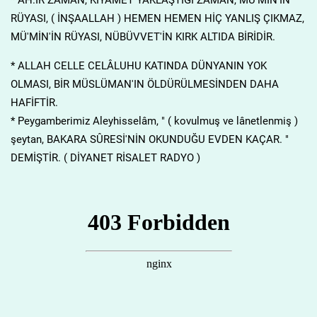
RÜYASI, ( İNŞAALLAH ) HEMEN HEMEN HİÇ YANLIŞ ÇIKMAZ,
MÜ'MİN'İN RÜYASI, NÜBÜVVET'İN KIRK ALTIDA BİRİDİR.
* ALLAH CELLE CELÂLUHU KATINDA DÜNYANIN YOK
OLMASI, BİR MÜSLÜMAN'IN ÖLDÜRÜLMESİNDEN DAHA
HAFİFTİR.
* Peygamberimiz Aleyhisselâm, " ( kovulmuş ve lânetlenmiş )
şeytan, BAKARA SÛRESİ'NİN OKUNDUĞU EVDEN KAÇAR. "
DEMİŞTİR. ( DİYANET RİSALET RADYO )