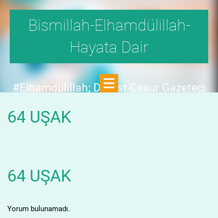
Bismillah-Elhamdülillah-
Hayata Dair
#Elhamdülillah; Dürüst-Cesur Gazeteci
Hande Fırat,"1999'da,Aydınlık
64 UŞAK
Dergisi,fetö tehlikesini SAYFA SAYFA
yazdı;FAKAT KİMSE KILINI
KIPIRDATMADI!"DEDİ.
64 UŞAK
Yorum bulunamadı.