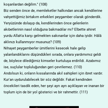
koşanlardan değilim." (108)
Biz senden önce de, memleketler halkından ancak kendilerine
vahyettiğimiz birtakım erkekleri peygamber olarak gönderdik.
Yeryüzünde dolaşıp da, kendilerinden önce gelenlerin
akıbetlerinin nasıl olduğuna bakmadılar mı? Elbette ahiret
yurdu Allah'a karşı gelmekten sakınanlar için daha iyidir. Hâlâ
aklınızı kullanmıyor musunuz? (109)
Nihayet peygamberler ümitlerini kesecek hale gelip
yalanlandıklarını düşündükleri sırada, onlara yardımımız geldi
de, böylece dilediğimiz kimseler kurtuluşa erdirildi. Azabımız
ise, suçlular topluluğundan geri çevrilemez. (110)
Andolsun ki, onların kıssalarında akıl sahipleri için ibret vardır.
Kur'an uydurulabilecek bir söz değildir. Fakat kendinden
öncekileri tasdik eden, her şeyi ayrı ayrı açıklayan ve inanan bir
toplum için de bir yol gösterici ve bir rahmettir. (111)