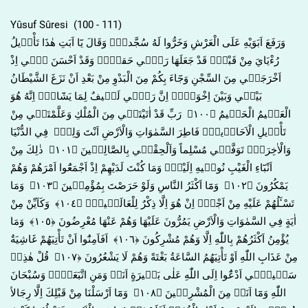
Yûsuf Sûresi (100 - 111)
وَرَفَعَ اَبَوَيْهِ عَلَى الْعَرْشِ وَخَرُّوا لَهُ سُجَّداًۚ وَقَالَ يَٓا اَبَتِ هٰذَا تَأْو۪يلُ
رُءْيَايَ مِنْ قَبْلُۘ قَدْ جَعَلَهَا رَبّ۪ي حَقاًّۜ وَقَدْ اَحْسَنَ ب۪ٓي اِذْ
اَخْرَجَن۪ي مِنَ السِّجْنِ وَجَٓاءَ بِكُمْ مِنَ الْبَدْوِ مِنْ بَعْدِ اَنْ نَزَغَ الشَّيْطَانُ
بَيْن۪ي وَبَيْنَ اِخْوَت۪يۜ اِنَّ رَبّ۪ي لَط۪يفٌ لِمَا يَشَٓاءُۜ اِنَّهُ هُوَ
الْعَل۪يمُ الْحَك۪يمُ ﴿١٠٠﴾ رَبِّ قَدْ اٰتَيْتَن۪ي مِنَ الْمُلْكِ وَعَلَّمْتَن۪ي مِنْ
تَأْو۪يلِ الْاَحَاد۪يثِۚ فَاطِرَ السَّمٰوَاتِ وَالْاَرْضِ اَنْتَ وَلِيّ۪ فِي الدُّنْيَا
وَالْاٰخِرَةِۚ تَوَفَّن۪ي مُسْلِماً وَاَلْحِقْن۪ي بِالصَّالِح۪ينَ ﴿١٠١﴾ ذٰلِكَ مِنْ
اَنْبَٓاءِ الْغَيْبِ نُوح۪يهِ اِلَيْكَۚ وَمَا كُنْتَ لَدَيْهِمْ اِذْ اَجْمَعُٓوا اَمْرَهُمْ وَهُمْ
يَمْكُرُونَ ﴿١٠٢﴾ وَمَٓا اَكْثَرُ النَّاسِ وَلَوْ حَرَصْتَ بِمُؤْمِن۪ينَ ﴿١٠٣﴾ وَمَا
تَسْـَٔلُهُمْ عَلَيْهِ مِنْ اَجْرٍۜ اِنْ هُوَ اِلَّا ذِكْرٌ لِلْعَالَم۪ينَ۟ ﴿١٠٤﴾ وَكَاَيِّنْ مِنْ
اٰيَةٍ فِي السَّمٰوَاتِ وَالْاَرْضِ يَمُرُّونَ عَلَيْهَا وَهُمْ عَنْهَا مُعْرِضُونَ ﴿١٠٥﴾ وَمَا
يُؤْمِنُ اَكْثَرُهُمْ بِاللّٰهِ اِلَّا وَهُمْ مُشْرِكُونَ ﴿١٠٦﴾ اَفَاَمِنُٓوا اَنْ تَأْتِيَهُمْ غَاشِيَةٌ
مِنْ عَذَابِ اللّٰهِ اَوْ تَأْتِيَهُمُ السَّاعَةُ بَغْتَةً وَهُمْ لَا يَشْعُرُونَ ﴿١٠٧﴾ قُلْ هٰذِه۪
سَب۪يل۪ٓي اَدْعُٓوا اِلَى اللّٰهِ عَلٰى بَص۪يرَةٍ اَنَا۬ وَمَنِ اتَّبَعَن۪يۜ وَسُبْحَانَ
اللّٰهِ وَمَٓا اَنَا۬ مِنَ الْمُشْرِك۪ينَ ﴿١٠٨﴾ وَمَٓا اَرْسَلْنَا مِنْ قَبْلِكَ اِلَّا رِجَالاً