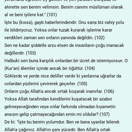
ahirette sen benim velimsin. Benim canımı müslüman olarak
al ve beni iyilere kat." (101)
İşte bu (kıssa), gayb haberlerindendir. Onu sana biz vahiy yolu
ile bildiriyoruz. Yoksa onlar tuzak kurarak işlerine karar
verdikleri zaman sen onların yanında değildin. (102)
Sen ne kadar şiddetle arzu etsen de insanların çoğu inanacak
değillerdir. (103)
Halbuki sen buna karşılık onlardan bir ücret de istemiyorsun. O
(Kur'an) âlemler içinde ancak bir öğüttür. (104)
Göklerde ve yerde nice deliller vardır ki yanlarına uğrarlar da
onlardan yüzlerini çevirerek geçerler. (105)
Onların çoğu Allah'a ancak ortak koşarak inanırlar. (106)
Yoksa Allah tarafından kendilerini kuşatacak bir azabın
gelmeyeceğinden veya onlar farkında olmadan kıyametin
ansızın gelip çatmayacağından emin mi oldular? (107)
De ki: "İşte bu benim yolumdur. Ben ve bana uyanlar bilerek
Allah'a çağırırız. Allah'ın şanı yücedir. Ben Allah'a ortak