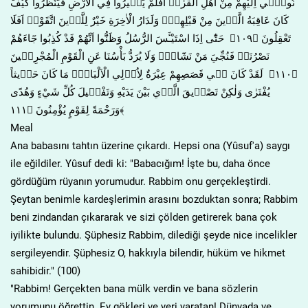
نُوح۪ٓي اِلَيْهِمْ مِنْ اَهْلِ الْقُرٰىۜ اَفَلَمْ يَس۪يرُوا فِي الْاَرْضِ فَيَنْظُرُوا كَيْفَ
كَانَ عَاقِبَةُ الَّذ۪ينَ مِنْ قَبْلِهِمْۜ وَلَدَارُ الْاٰخِرَةِ خَيْرٌ لِلَّذ۪ينَ اتَّقَوْاۜ اَفَلَا
تَعْقِلُونَ ﴿١٠٩﴾ حَتّٰٓى اِذَا اسْتَيْـَٔسَ الرُّسُلُ وَظَنُّٓوا اَنَّهُمْ قَدْ كُذِبُوا جَٓاءَهُمْ
نَصْرُنَاۙ فَنُجِّيَ مَنْ نَشَٓاءُۜ وَلَا يُرَدُّ بَأْسُنَا عَنِ الْقَوْمِ الْمُجْرِم۪ينَ
﴿١١٠﴾ لَقَدْ كَانَ ف۪ي قَصَصِهِمْ عِبْرَةٌ لِاُو۬لِي الْاَلْبَابِۜ مَا كَانَ حَد۪يثاً
يُفْتَرٰى وَلٰكِنْ تَصْد۪يقَ الَّذ۪ي بَيْنَ يَدَيْهِ وَتَفْص۪يلَ كُلِّ شَيْءٍ وَهُدًى
وَرَحْمَةً لِقَوْمٍ يُؤْمِنُونَ ﴿١١١﴾
Meal
Ana babasını tahtın üzerine çıkardı. Hepsi ona (Yûsuf'a) saygı
ile eğildiler. Yûsuf dedi ki: "Babacığım! İşte bu, daha önce
gördüğüm rüyanın yorumudur. Rabbim onu gerçekleştirdi.
Şeytan benimle kardeşlerimin arasını bozduktan sonra; Rabbim
beni zindandan çıkararak ve sizi çölden getirerek bana çok
iyilikte bulundu. Şüphesiz Rabbim, dilediği şeyde nice incelikler
sergileyendir. Şüphesiz O, hakkıyla bilendir, hüküm ve hikmet
sahibidir." (100)
"Rabbim! Gerçekten bana mülk verdin ve bana sözlerin
yorumunu öğrettin. Ey gökleri ve yeri yaratan! Dünyada ve