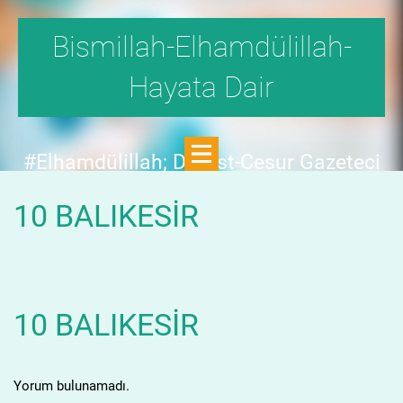
Bismillah-Elhamdülillah-
Hayata Dair
#Elhamdülillah; Dürüst-Cesur Gazeteci
Hande Fırat,"1999'da,Aydınlık
10 BALIKESİR
Dergisi,fetö tehlikesini SAYFA SAYFA
yazdı;FAKAT KİMSE KILINI
KIPIRDATMADI!"DEDİ.
10 BALIKESİR
Yorum bulunamadı.