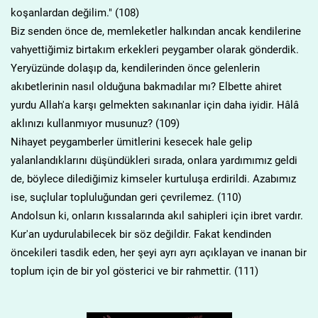
koşanlardan değilim." (108)
Biz senden önce de, memleketler halkından ancak kendilerine
vahyettiğimiz birtakım erkekleri peygamber olarak gönderdik.
Yeryüzünde dolaşıp da, kendilerinden önce gelenlerin
akıbetlerinin nasıl olduğuna bakmadılar mı? Elbette ahiret
yurdu Allah'a karşı gelmekten sakınanlar için daha iyidir. Hâlâ
aklınızı kullanmıyor musunuz? (109)
Nihayet peygamberler ümitlerini kesecek hale gelip
yalanlandıklarını düşündükleri sırada, onlara yardımımız geldi
de, böylece dilediğimiz kimseler kurtuluşa erdirildi. Azabımız
ise, suçlular topluluğundan geri çevrilemez. (110)
Andolsun ki, onların kıssalarında akıl sahipleri için ibret vardır.
Kur'an uydurulabilecek bir söz değildir. Fakat kendinden
öncekileri tasdik eden, her şeyi ayrı ayrı açıklayan ve inanan bir
toplum için de bir yol gösterici ve bir rahmettir. (111)