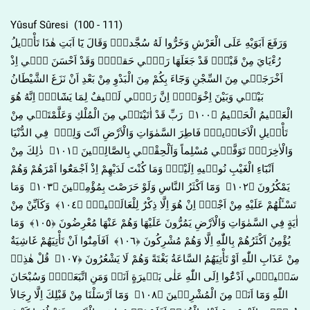
Yûsuf Sûresi (100 - 111)
وَرَفَعَ اَبَوَيْهِ عَلَى الْعَرْشِ وَخَرُّوا لَهُ سُجَّداًۚ وَقَالَ يَٓا اَبَتِ هٰذَا تَأْو۪يلُ
رُءْيَايَ مِنْ قَبْلُۘ قَدْ جَعَلَهَا رَبّ۪ي حَقاًّۜ وَقَدْ اَحْسَنَ ب۪ٓي اِذْ
اَخْرَجَن۪ي مِنَ السِّجْنِ وَجَٓاءَ بِكُمْ مِنَ الْبَدْوِ مِنْ بَعْدِ اَنْ نَزَغَ الشَّيْطَانُ
بَيْن۪ي وَبَيْنَ اِخْوَت۪يۜ اِنَّ رَبّ۪ي لَط۪يفٌ لِمَا يَشَٓاءُۜ اِنَّهُ هُوَ
الْعَل۪يمُ الْحَك۪يمُ ﴿١٠٠﴾ رَبِّ قَدْ اٰتَيْتَن۪ي مِنَ الْمُلْكِ وَعَلَّمْتَن۪ي مِنْ
تَأْو۪يلِ الْاَحَاد۪يثِۚ فَاطِرَ السَّمٰوَاتِ وَالْاَرْضِ اَنْتَ وَلِيّ۪ فِي الدُّنْيَا
وَالْاٰخِرَةِۚ تَوَفَّن۪ي مُسْلِماً وَاَلْحِقْن۪ي بِالصَّالِح۪ينَ ﴿١٠١﴾ ذٰلِكَ مِنْ
اَنْبَٓاءِ الْغَيْبِ نُوح۪يهِ اِلَيْكَۚ وَمَا كُنْتَ لَدَيْهِمْ اِذْ اَجْمَعُٓوا اَمْرَهُمْ وَهُمْ
يَمْكُرُونَ ﴿١٠٢﴾ وَمَٓا اَكْثَرُ النَّاسِ وَلَوْ حَرَصْتَ بِمُؤْمِن۪ينَ ﴿١٠٣﴾ وَمَا
تَسْـَٔلُهُمْ عَلَيْهِ مِنْ اَجْرٍۜ اِنْ هُوَ اِلَّا ذِكْرٌ لِلْعَالَم۪ينَ۟ ﴿١٠٤﴾ وَكَاَيِّنْ مِنْ
اٰيَةٍ فِي السَّمٰوَاتِ وَالْاَرْضِ يَمُرُّونَ عَلَيْهَا وَهُمْ عَنْهَا مُعْرِضُونَ ﴿١٠٥﴾ وَمَا
يُؤْمِنُ اَكْثَرُهُمْ بِاللّٰهِ اِلَّا وَهُمْ مُشْرِكُونَ ﴿١٠٦﴾ اَفَاَمِنُٓوا اَنْ تَأْتِيَهُمْ غَاشِيَةٌ
مِنْ عَذَابِ اللّٰهِ اَوْ تَأْتِيَهُمُ السَّاعَةُ بَغْتَةً وَهُمْ لَا يَشْعُرُونَ ﴿١٠٧﴾ قُلْ هٰذِه۪
سَب۪يل۪ٓي اَدْعُٓوا اِلَى اللّٰهِ عَلٰى بَص۪يرَةٍ اَنَا۬ وَمَنِ اتَّبَعَن۪يۜ وَسُبْحَانَ
اللّٰهِ وَمَٓا اَنَا۬ مِنَ الْمُشْرِك۪ينَ ﴿١٠٨﴾ وَمَٓا اَرْسَلْنَا مِنْ قَبْلِكَ اِلَّا رِجَالاً