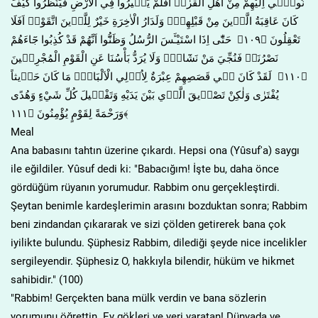
نُوح۪ٓي اِلَيْهِمْ مِنْ اَهْلِ الْقُرٰىۜ اَفَلَمْ يَس۪يرُوا فِي الْاَرْضِ فَيَنْظُرُوا كَيْفَ
كَانَ عَاقِبَةُ الَّذ۪ينَ مِنْ قَبْلِهِمْۜ وَلَدَارُ الْاٰخِرَةِ خَيْرٌ لِلَّذ۪ينَ اتَّقَوْاۜ اَفَلَا
تَعْقِلُونَ ﴿١٠٩﴾ حَتّٰٓى اِذَا اسْتَيْـَٔسَ الرُّسُلُ وَظَنُّٓوا اَنَّهُمْ قَدْ كُذِبُوا جَٓاءَهُمْ
نَصْرُنَاۙ فَنُجِّيَ مَنْ نَشَٓاءُۜ وَلَا يُرَدُّ بَأْسُنَا عَنِ الْقَوْمِ الْمُجْرِم۪ينَ
﴿١١٠﴾ لَقَدْ كَانَ ف۪ي قَصَصِهِمْ عِبْرَةٌ لِاُو۬لِي الْاَلْبَابِۜ مَا كَانَ حَد۪يثاً
يُفْتَرٰى وَلٰكِنْ تَصْد۪يقَ الَّذ۪ي بَيْنَ يَدَيْهِ وَتَفْص۪يلَ كُلِّ شَيْءٍ وَهُدًى
وَرَحْمَةً لِقَوْمٍ يُؤْمِنُونَ ﴿١١١﴾
Meal
Ana babasını tahtın üzerine çıkardı. Hepsi ona (Yûsuf'a) saygı
ile eğildiler. Yûsuf dedi ki: "Babacığım! İşte bu, daha önce
gördüğüm rüyanın yorumudur. Rabbim onu gerçekleştirdi.
Şeytan benimle kardeşlerimin arasını bozduktan sonra; Rabbim
beni zindandan çıkararak ve sizi çölden getirerek bana çok
iyilikte bulundu. Şüphesiz Rabbim, dilediği şeyde nice incelikler
sergileyendir. Şüphesiz O, hakkıyla bilendir, hüküm ve hikmet
sahibidir." (100)
"Rabbim! Gerçekten bana mülk verdin ve bana sözlerin
yorumunu öğrettin. Ey gökleri ve yeri yaratan! Dünyada ve