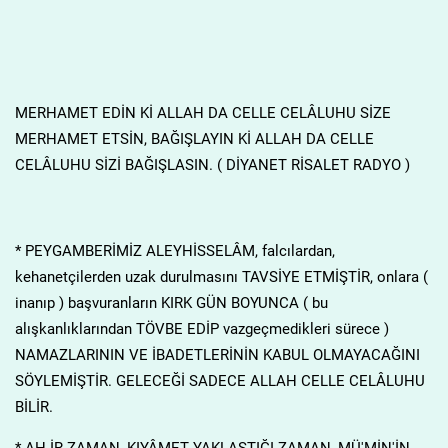
MERHAMET EDİN Kİ ALLAH DA CELLE CELÂLUHU SİZE
MERHAMET ETSİN, BAĞIŞLAYIN Kİ ALLAH DA CELLE
CELÂLUHU SİZİ BAĞIŞLASIN. ( DİYANET RİSALET RADYO )
* PEYGAMBERİMİZ ALEYHİSSELÂM, falcılardan,
kehanetçilerden uzak durulmasını TAVSİYE ETMİŞTİR, onlara (
inanıp ) başvuranların KIRK GÜN BOYUNCA ( bu
alışkanlıklarından TÖVBE EDİP vazgeçmedikleri sürece )
NAMAZLARININ VE İBADETLERİNİN KABUL OLMAYACAĞINI
SÖYLEMİŞTİR. GELECEĞİ SADECE ALLAH CELLE CELÂLUHU
BİLİR.
* AH.İR ZAMAN, KIYÂMET YAKLAŞTIĞI ZAMAN, MÜ'MİN'İN