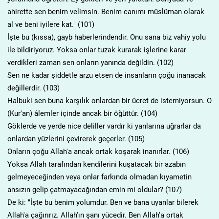
ahirette sen benim velimsin. Benim canımı müslüman olarak
al ve beni iyilere kat." (101)
İşte bu (kıssa), gayb haberlerindendir. Onu sana biz vahiy yolu
ile bildiriyoruz. Yoksa onlar tuzak kurarak işlerine karar
verdikleri zaman sen onların yanında değildin. (102)
Sen ne kadar şiddetle arzu etsen de insanların çoğu inanacak
değillerdir. (103)
Halbuki sen buna karşılık onlardan bir ücret de istemiyorsun. O
(Kur'an) âlemler içinde ancak bir öğüttür. (104)
Göklerde ve yerde nice deliller vardır ki yanlarına uğrarlar da
onlardan yüzlerini çevirerek geçerler. (105)
Onların çoğu Allah'a ancak ortak koşarak inanırlar. (106)
Yoksa Allah tarafından kendilerini kuşatacak bir azabın
gelmeyeceğinden veya onlar farkında olmadan kıyametin
ansızın gelip çatmayacağından emin mi oldular? (107)
De ki: "İşte bu benim yolumdur. Ben ve bana uyanlar bilerek
Allah'a çağırırız. Allah'ın şanı yücedir. Ben Allah'a ortak