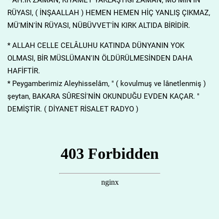
RÜYASI, ( İNŞAALLAH ) HEMEN HEMEN HİÇ YANLIŞ ÇIKMAZ,
MÜ'MİN'İN RÜYASI, NÜBÜVVET'İN KIRK ALTIDA BİRİDİR.
* ALLAH CELLE CELÂLUHU KATINDA DÜNYANIN YOK
OLMASI, BİR MÜSLÜMAN'IN ÖLDÜRÜLMESİNDEN DAHA
HAFİFTİR.
* Peygamberimiz Aleyhisselâm, " ( kovulmuş ve lânetlenmiş )
şeytan, BAKARA SÛRESİ'NİN OKUNDUĞU EVDEN KAÇAR. "
DEMİŞTİR. ( DİYANET RİSALET RADYO )