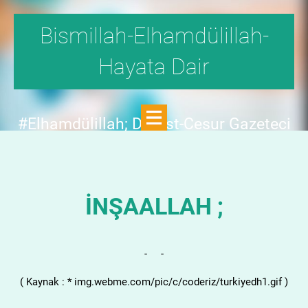
Bismillah-Elhamdülillah-
Hayata Dair
#Elhamdülillah; Dürüst-Cesur Gazeteci
Hande Fırat,"1999'da,Aydınlık
Dergisi,fetö tehlikesini SAYFA SAYFA
yazdı;FAKAT KİMSE KILINI
İNŞAALLAH ;
KIPIRDATMADI!"DEDİ.
-
-
( Kaynak : * img.webme.com/pic/c/coderiz/turkiyedh1.gif )