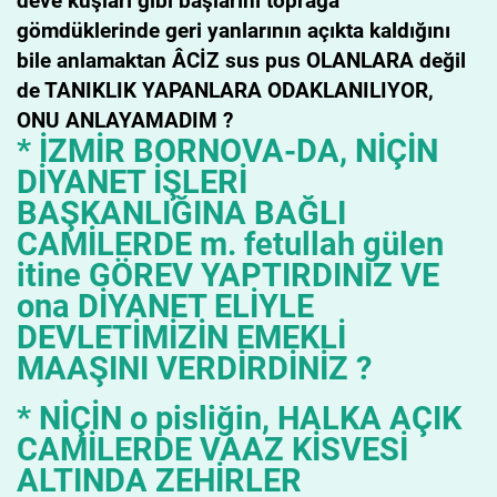
deve kuşları gibi başlarını toprağa
gömdüklerinde geri yanlarının açıkta kaldığını
bile anlamaktan ÂCİZ sus pus OLANLARA değil
de TANIKLIK YAPANLARA ODAKLANILIYOR,
ONU ANLAYAMADIM ?
* İZMİR BORNOVA-DA, NİÇİN
DİYANET İŞLERİ
BAŞKANLIĞINA BAĞLI
CAMİLERDE m. fetullah gülen
itine GÖREV YAPTIRDINIZ VE
ona DİYANET ELİYLE
DEVLETİMİZİN EMEKLİ
MAAŞINI VERDİRDİNİZ ?
* NİÇİN o pisliğin, HALKA AÇIK
CAMİLERDE VAAZ KİSVESİ
ALTINDA ZEHİRLER