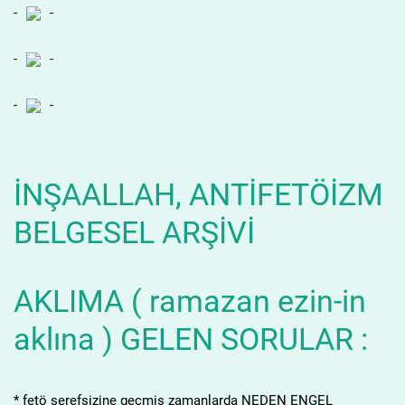
-
-
-
-
-
-
İNŞAALLAH, ANTİFETÖİZM
BELGESEL ARŞİVİ
AKLIMA ( ramazan ezin-in
aklına ) GELEN SORULAR :
* fetö şerefsizine geçmiş zamanlarda NEDEN ENGEL