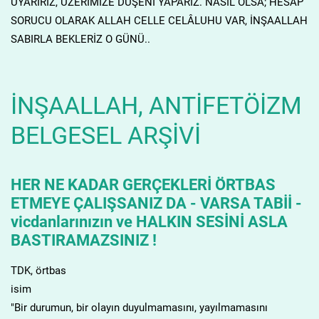
UYARIRIZ, ÜZERİMİZE DÜŞENİ YAPARIZ. NASIL OLSA; HESAP
SORUCU OLARAK ALLAH CELLE CELÂLUHU VAR, İNŞAALLAH
SABIRLA BEKLERİZ O GÜNÜ..
İNŞAALLAH, ANTİFETÖİZM
BELGESEL ARŞİVİ
HER NE KADAR GERÇEKLERİ ÖRTBAS
ETMEYE ÇALIŞSANIZ DA - VARSA TABİİ -
vicdanlarınızın ve HALKIN SESİNİ ASLA
BASTIRAMAZSINIZ !
TDK, örtbas
isim
"Bir durumun, bir olayın duyulmamasını, yayılmamasını