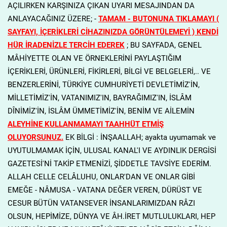
AÇILIRKEN KARŞINIZA ÇIKAN UYARI MESAJINDAN DA
ANLAYACAĞINIZ ÜZERE; -
TAMAM - BUTONUNA TIKLAMAYI (
SAYFAYI, İÇERİKLERİ CİHAZINIZDA GÖRÜNTÜLEMEYİ ) KENDİ
HÜR İRADENİZLE TERCİH EDEREK
; BU SAYFADA, GENEL
MÂHİYETTE OLAN VE ÖRNEKLERİNİ PAYLAŞTIĞIM
İÇERİKLERİ, ÜRÜNLERİ, FİKİRLERİ, BİLGİ VE BELGELERİ,.. VE
BENZERLERİNİ, TÜRKİYE CUMHURİYETİ DEVLETİMİZ'İN,
MİLLETİMİZ'İN, VATANIMIZ'IN, BAYRAĞIMIZ'IN, İSLÂM
DÎNİMİZ'İN, İSLÂM ÜMMETİMİZ'İN, BENİM VE AİLEMİN
ALEYHİNE KULLANMAMAYI TAAHHÜT ETMİŞ
OLUYORSUNUZ.
EK BİLGİ : İNŞAALLAH; ayakta uyumamak ve
UYUTULMAMAK İÇİN, ULUSAL KANAL'I VE AYDINLIK DERGİSİ
GAZETESİ'Nİ TAKİP ETMENİZİ, ŞİDDETLE TAVSİYE EDERİM.
ALLAH CELLE CELÂLUHU, ONLAR'DAN VE ONLAR GİBİ
EMEĞE - NÂMUSA - VATANA DEĞER VEREN, DÜRÜST VE
CESUR BÜTÜN VATANSEVER İNSANLARIMIZDAN RÂZI
OLSUN, HEPİMİZE, DÜNYA VE ÂH.İRET MUTLULUKLARI, HEP