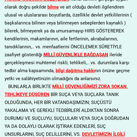
olarak doğru şekilde
bilme
ve ait olduğu devleti ilgilendiren
ulusal ve uluslararası boyutlarda, özellikle devlet yetkililerinin (
başkalarınca bilinen veya bilinmeyen sebeplerden kaynaklı )
bilerek, bilmeyerek ya da umursamayıp HIRS GÖSTEREREK
kendilerinin, makamlarının, aile fertlerinin, akrabalarının,
tanıdıklarının,.. vs. menfaatlerini ÖNCELEMEK SÛRETİYLE
zaafiyet gösterdiği
MİLLÎ GÜVENLİKLE BAĞDAŞAN
ileride
gerçekleşmesi muhtemel riskli, tehlikeli,.. vs. durumlara karşı
tedbir alma kapsamında,
bilgi dağıtma hakkı
nın önüne geçme
yetki ve salâhiyetinizin olmadığını da anlarsınız.
BUNLARLA BİRLİKTE
MİLLÎ GÜVENLİĞİMİZİ ZORA SOKAN,
TEHLİKEYE DÜŞÜREN
BİR SUÇA VEYA SUÇLARA TANIK
OLDUĞUNDA, HER BİR VATANDAŞIMIZIN; SUÇÜSTÜ
YAKALAMA VE GEREKLİ TEDBİRLERİ ALDIKTAN SONRA
DURUMU VE SUÇLUYU, SUÇLULARI VEYA SUÇA DOĞRUDAN
YA DA DOLAYLI OLARAK İŞTİRAK EDENLERİ, SUÇ
UNSURLARINI, SUÇ DELİLLERİNİ, VS.
DEVLETİMİZİN İLGİLİ