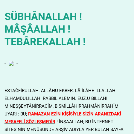
SÜBHÂNALLAH !
MÂŞÂALLAH !
TEBÂREKALLAH !
-
-
ESTAĞFİRULLAH. ALLÂHU EKBER. LÂ İLÂHE İLLALLAH.
ELHAMDÜLİLLÂHİ RABBİL ÂLEMÎN. EÛZ.Ü BİLLÂHİ
MİNEŞŞEYTÂNİRRACÎM, BİSMİLLÂHİRRAHMÂNİRRAHÎM.
UYARI : BU;
RAMAZAN EZİN KİŞİSİYLE SİZİN ARANIZDAKİ
MESAFELİ SÖZLEŞMEDİR
! İNŞAALLAH; BU İNTERNET
SİTESİNİN MENÜSÜNDE ARŞİV ADIYLA YER BULAN SAYFA