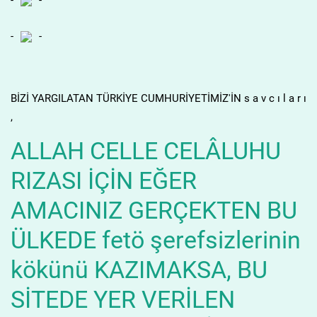
-
-
-
-
BİZİ YARGILATAN TÜRKİYE CUMHURİYETİMİZ'İN s a v c ı l a r ı
,
ALLAH CELLE CELÂLUHU
RIZASI İÇİN EĞER
AMACINIZ GERÇEKTEN BU
ÜLKEDE fetö şerefsizlerinin
kökünü KAZIMAKSA, BU
SİTEDE YER VERİLEN