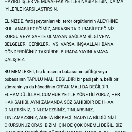
HAYIRLI İŞLER VE MUVAFFÂKİYETLER NÂSİP ETSİN, DÂİMA
İYİLERLE KARŞILAŞTIRSIN.
ELİNİZDE, fetöşşeytanları vb. terör örgütlerinin ALEYHİNE
KULLANABİLECEĞİMİZ, ARKASINDA DURABİLECEĞİNİZ,
KURGU VEYA SAHTE OLMAYAN SAĞLAM BİLGİ VEYA
BELGELER, İÇERİKLER,.. VS. VARSA, İNŞAALLAH BANA
GÖNDERDİĞİNİZ TAKDİRDE, BURADA YAYINLAMAYA
ÇALIŞIRIZ.
BU MEMLEKET, hiç kimsenin bubassının çiftliği veya
bubassının TAPULU MALI DEĞİLDİR! bir padişahın, belli bir
zümrenin ya da hânedânın ORTAK MALI DA DEĞİLDİR.
ELHAMDÜLİLLAH; CUMHURİYET'LE YÖNETİLİYORUZ, HER
HAK SAHİBİ, AYNI ZAMANDA SÖZ SAHİBİDİR DE ! HAA;
DİNLERSİNİZ, DİNLEMEZSİNİZ, TINLARSINIZ,
TINLAMAZSINIZ, ÂDETÂ BİR KEÇİ İNADIYLA BİLDİĞİNİZİ
OKURSUNUZ ORASI BİZİM İÇİN DE ÇOK ÖNEMLİ DEĞİL. BİZ