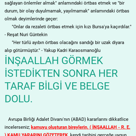
sağlayan önlemler almak" anlamındaki örtbas etmek ve "bir
durum, bir olay duyulmamak, yayılmamak" anlamındaki örtbas
olmak deyimlerinde geçer:
"Onlar da rezaleti örtbas etmek için kızı Bursa'ya kaçırdılar."
- Reşat Nuri Güntekin
"Her türlü ayıbın örtbas olacağını sandığı bir uzak diyara
alıp götürmüştür." - Yakup Kadri Karaosmanoğlu
İNŞAALLAH GÖRMEK
İSTEDİKTEN SONRA HER
TARAF BİLGİ VE BELGE
DOLU.
Avrupa Birliği Adalet Divanı'nın (ABAD) kararlarını dikkatlice
incelerseniz;
kamuyu oluşturan bireylerin, ( İNŞAALLAH - R. E.
) KAMU YARARINI GÖZETEREK
, kendi tarihini gerçeğe uygun