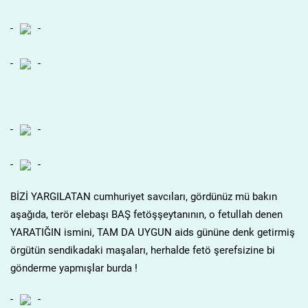
-
-
-
-
-
-
-
-
BİZİ YARGILATAN cumhuriyet savcıları, gördünüz mü bakın
aşağıda, terör elebaşı BAŞ fetöşşeytanının, o fetullah denen
YARATIĞIN ismini, TAM DA UYGUN aids gününe denk getirmiş
örgütün sendikadaki maşaları, herhalde fetö şerefsizine bi
gönderme yapmışlar burda !
-
-