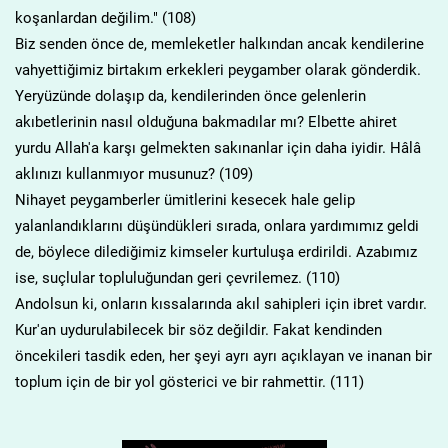
koşanlardan değilim." (108)
Biz senden önce de, memleketler halkından ancak kendilerine
vahyettiğimiz birtakım erkekleri peygamber olarak gönderdik.
Yeryüzünde dolaşıp da, kendilerinden önce gelenlerin
akıbetlerinin nasıl olduğuna bakmadılar mı? Elbette ahiret
yurdu Allah'a karşı gelmekten sakınanlar için daha iyidir. Hâlâ
aklınızı kullanmıyor musunuz? (109)
Nihayet peygamberler ümitlerini kesecek hale gelip
yalanlandıklarını düşündükleri sırada, onlara yardımımız geldi
de, böylece dilediğimiz kimseler kurtuluşa erdirildi. Azabımız
ise, suçlular topluluğundan geri çevrilemez. (110)
Andolsun ki, onların kıssalarında akıl sahipleri için ibret vardır.
Kur'an uydurulabilecek bir söz değildir. Fakat kendinden
öncekileri tasdik eden, her şeyi ayrı ayrı açıklayan ve inanan bir
toplum için de bir yol gösterici ve bir rahmettir. (111)