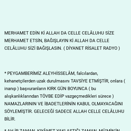
MERHAMET EDİN Kİ ALLAH DA CELLE CELÂLUHU SİZE
MERHAMET ETSİN, BAĞIŞLAYIN Kİ ALLAH DA CELLE
CELÂLUHU SİZİ BAĞIŞLASIN. ( DİYANET RİSALET RADYO )
* PEYGAMBERİMİZ ALEYHİSSELÂM, falcılardan,
kehanetçilerden uzak durulmasını TAVSİYE ETMİŞTİR, onlara (
inanıp ) başvuranların KIRK GÜN BOYUNCA ( bu
alışkanlıklarından TÖVBE EDİP vazgeçmedikleri sürece )
NAMAZLARININ VE İBADETLERİNİN KABUL OLMAYACAĞINI
SÖYLEMİŞTİR. GELECEĞİ SADECE ALLAH CELLE CELÂLUHU
BİLİR.
* AH.İR ZAMAN, KIYÂMET YAKLAŞTIĞI ZAMAN, MÜ'MİN'İN