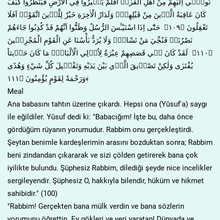
نُوح۪ٓي اِلَيْهِمْ مِنْ اَهْلِ الْقُرٰىۜ اَفَلَمْ يَس۪يرُوا فِي الْاَرْضِ فَيَنْظُرُوا كَيْفَ
كَانَ عَاقِبَةُ الَّذ۪ينَ مِنْ قَبْلِهِمْۜ وَلَدَارُ الْاٰخِرَةِ خَيْرٌ لِلَّذ۪ينَ اتَّقَوْاۜ اَفَلَا
تَعْقِلُونَ ﴿١٠٩﴾ حَتّٰٓى اِذَا اسْتَيْـَٔسَ الرُّسُلُ وَظَنُّٓوا اَنَّهُمْ قَدْ كُذِبُوا جَٓاءَهُمْ
نَصْرُنَاۙ فَنُجِّيَ مَنْ نَشَٓاءُۜ وَلَا يُرَدُّ بَأْسُنَا عَنِ الْقَوْمِ الْمُجْرِم۪ينَ
﴿١١٠﴾ لَقَدْ كَانَ ف۪ي قَصَصِهِمْ عِبْرَةٌ لِاُو۬لِي الْاَلْبَابِۜ مَا كَانَ حَد۪يثاً
يُفْتَرٰى وَلٰكِنْ تَصْد۪يقَ الَّذ۪ي بَيْنَ يَدَيْهِ وَتَفْص۪يلَ كُلِّ شَيْءٍ وَهُدًى
وَرَحْمَةً لِقَوْمٍ يُؤْمِنُونَ ﴿١١١﴾
Meal
Ana babasını tahtın üzerine çıkardı. Hepsi ona (Yûsuf'a) saygı
ile eğildiler. Yûsuf dedi ki: "Babacığım! İşte bu, daha önce
gördüğüm rüyanın yorumudur. Rabbim onu gerçekleştirdi.
Şeytan benimle kardeşlerimin arasını bozduktan sonra; Rabbim
beni zindandan çıkararak ve sizi çölden getirerek bana çok
iyilikte bulundu. Şüphesiz Rabbim, dilediği şeyde nice incelikler
sergileyendir. Şüphesiz O, hakkıyla bilendir, hüküm ve hikmet
sahibidir." (100)
"Rabbim! Gerçekten bana mülk verdin ve bana sözlerin
yorumunu öğrettin. Ey gökleri ve yeri yaratan! Dünyada ve