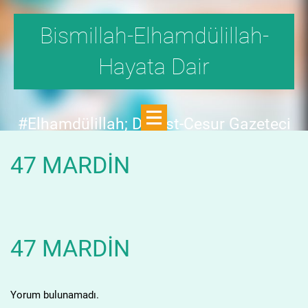
Bismillah-Elhamdülillah-
Hayata Dair
#Elhamdülillah; Dürüst-Cesur Gazeteci
Hande Fırat,"1999'da,Aydınlık
47 MARDİN
Dergisi,fetö tehlikesini SAYFA SAYFA
yazdı;FAKAT KİMSE KILINI
KIPIRDATMADI!"DEDİ.
47 MARDİN
Yorum bulunamadı.