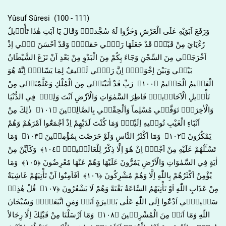
Yûsuf Sûresi (100 - 111)
وَرَفَعَ اَبَوَيْهِ عَلَى الْعَرْشِ وَخَرُّوا لَهُ سُجَّداًۚ وَقَالَ يَٓا اَبَتِ هٰذَا تَأْو۪يلُ
رُءْيَايَ مِنْ قَبْلُۘ قَدْ جَعَلَهَا رَبّ۪ي حَقاًّۜ وَقَدْ اَحْسَنَ ب۪ٓي اِذْ
اَخْرَجَن۪ي مِنَ السِّجْنِ وَجَٓاءَ بِكُمْ مِنَ الْبَدْوِ مِنْ بَعْدِ اَنْ نَزَغَ الشَّيْطَانُ
بَيْن۪ي وَبَيْنَ اِخْوَت۪يۜ اِنَّ رَبّ۪ي لَط۪يفٌ لِمَا يَشَٓاءُۜ اِنَّهُ هُوَ
الْعَل۪يمُ الْحَك۪يمُ ﴿١٠٠﴾ رَبِّ قَدْ اٰتَيْتَن۪ي مِنَ الْمُلْكِ وَعَلَّمْتَن۪ي مِنْ
تَأْو۪يلِ الْاَحَاد۪يثِۚ فَاطِرَ السَّمٰوَاتِ وَالْاَرْضِ اَنْتَ وَلِيّ۪ فِي الدُّنْيَا
وَالْاٰخِرَةِۚ تَوَفَّن۪ي مُسْلِماً وَاَلْحِقْن۪ي بِالصَّالِح۪ينَ ﴿١٠١﴾ ذٰلِكَ مِنْ
اَنْبَٓاءِ الْغَيْبِ نُوح۪يهِ اِلَيْكَۚ وَمَا كُنْتَ لَدَيْهِمْ اِذْ اَجْمَعُٓوا اَمْرَهُمْ وَهُمْ
يَمْكُرُونَ ﴿١٠٢﴾ وَمَٓا اَكْثَرُ النَّاسِ وَلَوْ حَرَصْتَ بِمُؤْمِن۪ينَ ﴿١٠٣﴾ وَمَا
تَسْـَٔلُهُمْ عَلَيْهِ مِنْ اَجْرٍۜ اِنْ هُوَ اِلَّا ذِكْرٌ لِلْعَالَم۪ينَ۟ ﴿١٠٤﴾ وَكَاَيِّنْ مِنْ
اٰيَةٍ فِي السَّمٰوَاتِ وَالْاَرْضِ يَمُرُّونَ عَلَيْهَا وَهُمْ عَنْهَا مُعْرِضُونَ ﴿١٠٥﴾ وَمَا
يُؤْمِنُ اَكْثَرُهُمْ بِاللّٰهِ اِلَّا وَهُمْ مُشْرِكُونَ ﴿١٠٦﴾ اَفَاَمِنُٓوا اَنْ تَأْتِيَهُمْ غَاشِيَةٌ
مِنْ عَذَابِ اللّٰهِ اَوْ تَأْتِيَهُمُ السَّاعَةُ بَغْتَةً وَهُمْ لَا يَشْعُرُونَ ﴿١٠٧﴾ قُلْ هٰذِه۪
سَب۪يل۪ٓي اَدْعُٓوا اِلَى اللّٰهِ عَلٰى بَص۪يرَةٍ اَنَا۬ وَمَنِ اتَّبَعَن۪يۜ وَسُبْحَانَ
اللّٰهِ وَمَٓا اَنَا۬ مِنَ الْمُشْرِك۪ينَ ﴿١٠٨﴾ وَمَٓا اَرْسَلْنَا مِنْ قَبْلِكَ اِلَّا رِجَالاً