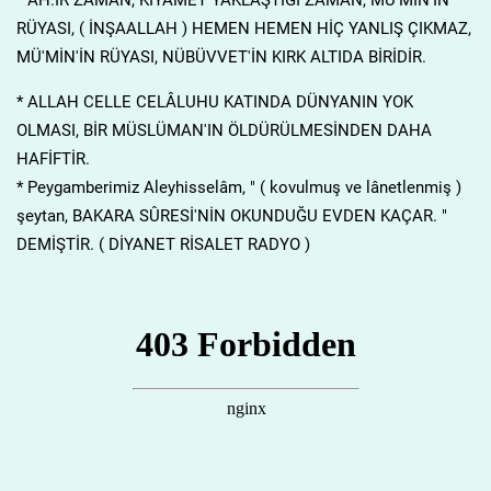
RÜYASI, ( İNŞAALLAH ) HEMEN HEMEN HİÇ YANLIŞ ÇIKMAZ,
MÜ'MİN'İN RÜYASI, NÜBÜVVET'İN KIRK ALTIDA BİRİDİR.
* ALLAH CELLE CELÂLUHU KATINDA DÜNYANIN YOK
OLMASI, BİR MÜSLÜMAN'IN ÖLDÜRÜLMESİNDEN DAHA
HAFİFTİR.
* Peygamberimiz Aleyhisselâm, " ( kovulmuş ve lânetlenmiş )
şeytan, BAKARA SÛRESİ'NİN OKUNDUĞU EVDEN KAÇAR. "
DEMİŞTİR. ( DİYANET RİSALET RADYO )