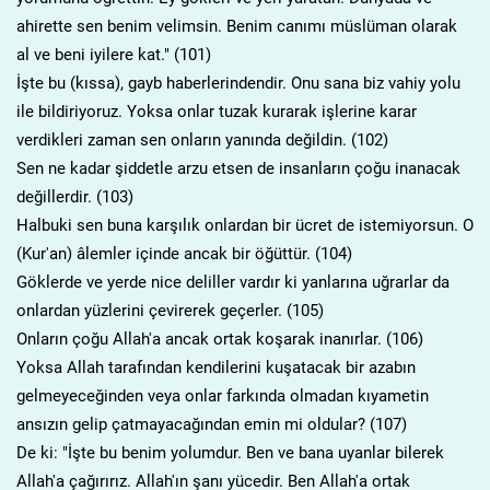
ahirette sen benim velimsin. Benim canımı müslüman olarak
al ve beni iyilere kat." (101)
İşte bu (kıssa), gayb haberlerindendir. Onu sana biz vahiy yolu
ile bildiriyoruz. Yoksa onlar tuzak kurarak işlerine karar
verdikleri zaman sen onların yanında değildin. (102)
Sen ne kadar şiddetle arzu etsen de insanların çoğu inanacak
değillerdir. (103)
Halbuki sen buna karşılık onlardan bir ücret de istemiyorsun. O
(Kur'an) âlemler içinde ancak bir öğüttür. (104)
Göklerde ve yerde nice deliller vardır ki yanlarına uğrarlar da
onlardan yüzlerini çevirerek geçerler. (105)
Onların çoğu Allah'a ancak ortak koşarak inanırlar. (106)
Yoksa Allah tarafından kendilerini kuşatacak bir azabın
gelmeyeceğinden veya onlar farkında olmadan kıyametin
ansızın gelip çatmayacağından emin mi oldular? (107)
De ki: "İşte bu benim yolumdur. Ben ve bana uyanlar bilerek
Allah'a çağırırız. Allah'ın şanı yücedir. Ben Allah'a ortak