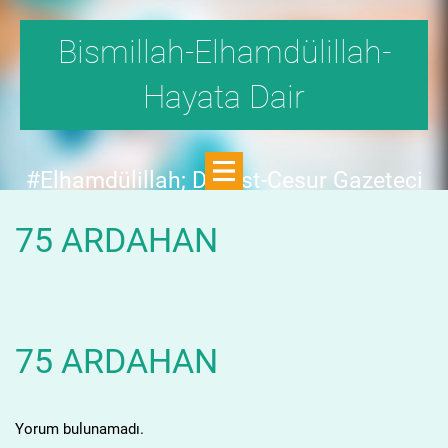
Bismillah-Elhamdülillah-
Hayata Dair
#Elhamdülillah; Dürüst-Cesur Gazeteci
Hande Fırat,"1999'da,Aydınlık
75 ARDAHAN
Dergisi,fetö tehlikesini SAYFA SAYFA
yazdı;FAKAT KİMSE KILINI
KIPIRDATMADI!"DEDİ.
75 ARDAHAN
Yorum bulunamadı.