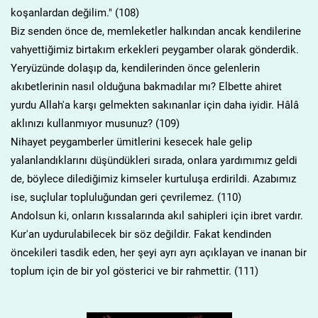
koşanlardan değilim." (108)
Biz senden önce de, memleketler halkından ancak kendilerine
vahyettiğimiz birtakım erkekleri peygamber olarak gönderdik.
Yeryüzünde dolaşıp da, kendilerinden önce gelenlerin
akıbetlerinin nasıl olduğuna bakmadılar mı? Elbette ahiret
yurdu Allah'a karşı gelmekten sakınanlar için daha iyidir. Hâlâ
aklınızı kullanmıyor musunuz? (109)
Nihayet peygamberler ümitlerini kesecek hale gelip
yalanlandıklarını düşündükleri sırada, onlara yardımımız geldi
de, böylece dilediğimiz kimseler kurtuluşa erdirildi. Azabımız
ise, suçlular topluluğundan geri çevrilemez. (110)
Andolsun ki, onların kıssalarında akıl sahipleri için ibret vardır.
Kur'an uydurulabilecek bir söz değildir. Fakat kendinden
öncekileri tasdik eden, her şeyi ayrı ayrı açıklayan ve inanan bir
toplum için de bir yol gösterici ve bir rahmettir. (111)