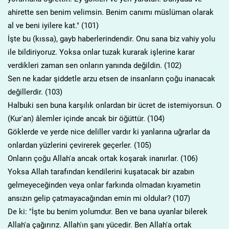
ahirette sen benim velimsin. Benim canımı müslüman olarak
al ve beni iyilere kat." (101)
İşte bu (kıssa), gayb haberlerindendir. Onu sana biz vahiy yolu
ile bildiriyoruz. Yoksa onlar tuzak kurarak işlerine karar
verdikleri zaman sen onların yanında değildin. (102)
Sen ne kadar şiddetle arzu etsen de insanların çoğu inanacak
değillerdir. (103)
Halbuki sen buna karşılık onlardan bir ücret de istemiyorsun. O
(Kur'an) âlemler içinde ancak bir öğüttür. (104)
Göklerde ve yerde nice deliller vardır ki yanlarına uğrarlar da
onlardan yüzlerini çevirerek geçerler. (105)
Onların çoğu Allah'a ancak ortak koşarak inanırlar. (106)
Yoksa Allah tarafından kendilerini kuşatacak bir azabın
gelmeyeceğinden veya onlar farkında olmadan kıyametin
ansızın gelip çatmayacağından emin mi oldular? (107)
De ki: "İşte bu benim yolumdur. Ben ve bana uyanlar bilerek
Allah'a çağırırız. Allah'ın şanı yücedir. Ben Allah'a ortak