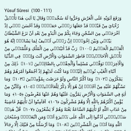
Yûsuf Sûresi (100 - 111)
وَرَفَعَ اَبَوَيْهِ عَلَى الْعَرْشِ وَخَرُّوا لَهُ سُجَّداًۚ وَقَالَ يَٓا اَبَتِ هٰذَا تَأْو۪يلُ
رُءْيَايَ مِنْ قَبْلُۘ قَدْ جَعَلَهَا رَبّ۪ي حَقاًّۜ وَقَدْ اَحْسَنَ ب۪ٓي اِذْ
اَخْرَجَن۪ي مِنَ السِّجْنِ وَجَٓاءَ بِكُمْ مِنَ الْبَدْوِ مِنْ بَعْدِ اَنْ نَزَغَ الشَّيْطَانُ
بَيْن۪ي وَبَيْنَ اِخْوَت۪يۜ اِنَّ رَبّ۪ي لَط۪يفٌ لِمَا يَشَٓاءُۜ اِنَّهُ هُوَ
الْعَل۪يمُ الْحَك۪يمُ ﴿١٠٠﴾ رَبِّ قَدْ اٰتَيْتَن۪ي مِنَ الْمُلْكِ وَعَلَّمْتَن۪ي مِنْ
تَأْو۪يلِ الْاَحَاد۪يثِۚ فَاطِرَ السَّمٰوَاتِ وَالْاَرْضِ اَنْتَ وَلِيّ۪ فِي الدُّنْيَا
وَالْاٰخِرَةِۚ تَوَفَّن۪ي مُسْلِماً وَاَلْحِقْن۪ي بِالصَّالِح۪ينَ ﴿١٠١﴾ ذٰلِكَ مِنْ
اَنْبَٓاءِ الْغَيْبِ نُوح۪يهِ اِلَيْكَۚ وَمَا كُنْتَ لَدَيْهِمْ اِذْ اَجْمَعُٓوا اَمْرَهُمْ وَهُمْ
يَمْكُرُونَ ﴿١٠٢﴾ وَمَٓا اَكْثَرُ النَّاسِ وَلَوْ حَرَصْتَ بِمُؤْمِن۪ينَ ﴿١٠٣﴾ وَمَا
تَسْـَٔلُهُمْ عَلَيْهِ مِنْ اَجْرٍۜ اِنْ هُوَ اِلَّا ذِكْرٌ لِلْعَالَم۪ينَ۟ ﴿١٠٤﴾ وَكَاَيِّنْ مِنْ
اٰيَةٍ فِي السَّمٰوَاتِ وَالْاَرْضِ يَمُرُّونَ عَلَيْهَا وَهُمْ عَنْهَا مُعْرِضُونَ ﴿١٠٥﴾ وَمَا
يُؤْمِنُ اَكْثَرُهُمْ بِاللّٰهِ اِلَّا وَهُمْ مُشْرِكُونَ ﴿١٠٦﴾ اَفَاَمِنُٓوا اَنْ تَأْتِيَهُمْ غَاشِيَةٌ
مِنْ عَذَابِ اللّٰهِ اَوْ تَأْتِيَهُمُ السَّاعَةُ بَغْتَةً وَهُمْ لَا يَشْعُرُونَ ﴿١٠٧﴾ قُلْ هٰذِه۪
سَب۪يل۪ٓي اَدْعُٓوا اِلَى اللّٰهِ عَلٰى بَص۪يرَةٍ اَنَا۬ وَمَنِ اتَّبَعَن۪يۜ وَسُبْحَانَ
اللّٰهِ وَمَٓا اَنَا۬ مِنَ الْمُشْرِك۪ينَ ﴿١٠٨﴾ وَمَٓا اَرْسَلْنَا مِنْ قَبْلِكَ اِلَّا رِجَالاً