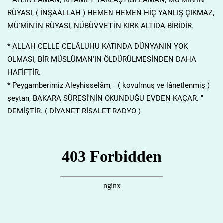
RÜYASI, ( İNŞAALLAH ) HEMEN HEMEN HİÇ YANLIŞ ÇIKMAZ,
MÜ'MİN'İN RÜYASI, NÜBÜVVET'İN KIRK ALTIDA BİRİDİR.
* ALLAH CELLE CELÂLUHU KATINDA DÜNYANIN YOK
OLMASI, BİR MÜSLÜMAN'IN ÖLDÜRÜLMESİNDEN DAHA
HAFİFTİR.
* Peygamberimiz Aleyhisselâm, " ( kovulmuş ve lânetlenmiş )
şeytan, BAKARA SÛRESİ'NİN OKUNDUĞU EVDEN KAÇAR. "
DEMİŞTİR. ( DİYANET RİSALET RADYO )