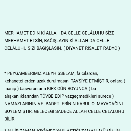
MERHAMET EDİN Kİ ALLAH DA CELLE CELÂLUHU SİZE
MERHAMET ETSİN, BAĞIŞLAYIN Kİ ALLAH DA CELLE
CELÂLUHU SİZİ BAĞIŞLASIN. ( DİYANET RİSALET RADYO )
* PEYGAMBERİMİZ ALEYHİSSELÂM, falcılardan,
kehanetçilerden uzak durulmasını TAVSİYE ETMİŞTİR, onlara (
inanıp ) başvuranların KIRK GÜN BOYUNCA ( bu
alışkanlıklarından TÖVBE EDİP vazgeçmedikleri sürece )
NAMAZLARININ VE İBADETLERİNİN KABUL OLMAYACAĞINI
SÖYLEMİŞTİR. GELECEĞİ SADECE ALLAH CELLE CELÂLUHU
BİLİR.
* AH.İR ZAMAN, KIYÂMET YAKLAŞTIĞI ZAMAN, MÜ'MİN'İN