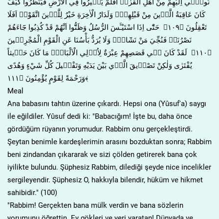
نُوح۪ٓي اِلَيْهِمْ مِنْ اَهْلِ الْقُرٰىۜ اَفَلَمْ يَس۪يرُوا فِي الْاَرْضِ فَيَنْظُرُوا كَيْفَ
كَانَ عَاقِبَةُ الَّذ۪ينَ مِنْ قَبْلِهِمْۜ وَلَدَارُ الْاٰخِرَةِ خَيْرٌ لِلَّذ۪ينَ اتَّقَوْاۜ اَفَلَا
تَعْقِلُونَ ﴿١٠٩﴾ حَتّٰٓى اِذَا اسْتَيْـَٔسَ الرُّسُلُ وَظَنُّٓوا اَنَّهُمْ قَدْ كُذِبُوا جَٓاءَهُمْ
نَصْرُنَاۙ فَنُجِّيَ مَنْ نَشَٓاءُۜ وَلَا يُرَدُّ بَأْسُنَا عَنِ الْقَوْمِ الْمُجْرِم۪ينَ
﴿١١٠﴾ لَقَدْ كَانَ ف۪ي قَصَصِهِمْ عِبْرَةٌ لِاُو۬لِي الْاَلْبَابِۜ مَا كَانَ حَد۪يثاً
يُفْتَرٰى وَلٰكِنْ تَصْد۪يقَ الَّذ۪ي بَيْنَ يَدَيْهِ وَتَفْص۪يلَ كُلِّ شَيْءٍ وَهُدًى
وَرَحْمَةً لِقَوْمٍ يُؤْمِنُونَ ﴿١١١﴾
Meal
Ana babasını tahtın üzerine çıkardı. Hepsi ona (Yûsuf'a) saygı
ile eğildiler. Yûsuf dedi ki: "Babacığım! İşte bu, daha önce
gördüğüm rüyanın yorumudur. Rabbim onu gerçekleştirdi.
Şeytan benimle kardeşlerimin arasını bozduktan sonra; Rabbim
beni zindandan çıkararak ve sizi çölden getirerek bana çok
iyilikte bulundu. Şüphesiz Rabbim, dilediği şeyde nice incelikler
sergileyendir. Şüphesiz O, hakkıyla bilendir, hüküm ve hikmet
sahibidir." (100)
"Rabbim! Gerçekten bana mülk verdin ve bana sözlerin
yorumunu öğrettin. Ey gökleri ve yeri yaratan! Dünyada ve