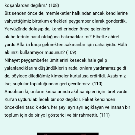
koşanlardan değilim." (108)
Biz senden önce de, memleketler halkından ancak kendilerine
vahyettiğimiz birtakım erkekleri peygamber olarak gönderdik.
Yeryüzünde dolaşıp da, kendilerinden önce gelenlerin
akıbetlerinin nasıl olduğuna bakmadılar mı? Elbette ahiret
yurdu Allah'a karşı gelmekten sakınanlar için daha iyidir. Hâlâ
aklınızı kullanmıyor musunuz? (109)
Nihayet peygamberler ümitlerini kesecek hale gelip
yalanlandıklarını düşündükleri sırada, onlara yardımımız geldi
de, böylece dilediğimiz kimseler kurtuluşa erdirildi. Azabımız
ise, suçlular topluluğundan geri çevrilemez. (110)
Andolsun ki, onların kıssalarında akıl sahipleri için ibret vardır.
Kur'an uydurulabilecek bir söz değildir. Fakat kendinden
öncekileri tasdik eden, her şeyi ayrı ayrı açıklayan ve inanan bir
toplum için de bir yol gösterici ve bir rahmettir. (111)