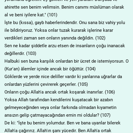
ahirette sen benim velimsin. Benim canımı müslüman olarak
al ve beni iyilere kat." (101)
İşte bu (kıssa), gayb haberlerindendir. Onu sana biz vahiy yolu
ile bildiriyoruz. Yoksa onlar tuzak kurarak işlerine karar
verdikleri zaman sen onların yanında değildin. (102)
Sen ne kadar şiddetle arzu etsen de insanların çoğu inanacak
değillerdir. (103)
Halbuki sen buna karşılık onlardan bir ücret de istemiyorsun. O
(Kur'an) âlemler içinde ancak bir öğüttür. (104)
Göklerde ve yerde nice deliller vardır ki yanlarına uğrarlar da
onlardan yüzlerini çevirerek geçerler. (105)
Onların çoğu Allah'a ancak ortak koşarak inanırlar. (106)
Yoksa Allah tarafından kendilerini kuşatacak bir azabın
gelmeyeceğinden veya onlar farkında olmadan kıyametin
ansızın gelip çatmayacağından emin mi oldular? (107)
De ki: "İşte bu benim yolumdur. Ben ve bana uyanlar bilerek
Allah'a çağırırız. Allah'ın şanı yücedir. Ben Allah'a ortak