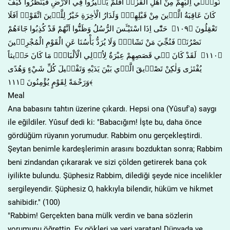
نُوح۪ٓي اِلَيْهِمْ مِنْ اَهْلِ الْقُرٰىۜ اَفَلَمْ يَس۪يرُوا فِي الْاَرْضِ فَيَنْظُرُوا كَيْفَ
كَانَ عَاقِبَةُ الَّذ۪ينَ مِنْ قَبْلِهِمْۜ وَلَدَارُ الْاٰخِرَةِ خَيْرٌ لِلَّذ۪ينَ اتَّقَوْاۜ اَفَلَا
تَعْقِلُونَ ﴿١٠٩﴾ حَتّٰٓى اِذَا اسْتَيْـَٔسَ الرُّسُلُ وَظَنُّٓوا اَنَّهُمْ قَدْ كُذِبُوا جَٓاءَهُمْ
نَصْرُنَاۙ فَنُجِّيَ مَنْ نَشَٓاءُۜ وَلَا يُرَدُّ بَأْسُنَا عَنِ الْقَوْمِ الْمُجْرِم۪ينَ
﴿١١٠﴾ لَقَدْ كَانَ ف۪ي قَصَصِهِمْ عِبْرَةٌ لِاُو۬لِي الْاَلْبَابِۜ مَا كَانَ حَد۪يثاً
يُفْتَرٰى وَلٰكِنْ تَصْد۪يقَ الَّذ۪ي بَيْنَ يَدَيْهِ وَتَفْص۪يلَ كُلِّ شَيْءٍ وَهُدًى
وَرَحْمَةً لِقَوْمٍ يُؤْمِنُونَ ﴿١١١﴾
Meal
Ana babasını tahtın üzerine çıkardı. Hepsi ona (Yûsuf'a) saygı
ile eğildiler. Yûsuf dedi ki: "Babacığım! İşte bu, daha önce
gördüğüm rüyanın yorumudur. Rabbim onu gerçekleştirdi.
Şeytan benimle kardeşlerimin arasını bozduktan sonra; Rabbim
beni zindandan çıkararak ve sizi çölden getirerek bana çok
iyilikte bulundu. Şüphesiz Rabbim, dilediği şeyde nice incelikler
sergileyendir. Şüphesiz O, hakkıyla bilendir, hüküm ve hikmet
sahibidir." (100)
"Rabbim! Gerçekten bana mülk verdin ve bana sözlerin
yorumunu öğrettin. Ey gökleri ve yeri yaratan! Dünyada ve