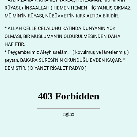
RÜYASI, ( İNŞAALLAH ) HEMEN HEMEN HİÇ YANLIŞ ÇIKMAZ,
MÜ'MİN'İN RÜYASI, NÜBÜVVET'İN KIRK ALTIDA BİRİDİR.
* ALLAH CELLE CELÂLUHU KATINDA DÜNYANIN YOK
OLMASI, BİR MÜSLÜMAN'IN ÖLDÜRÜLMESİNDEN DAHA
HAFİFTİR.
* Peygamberimiz Aleyhisselâm, " ( kovulmuş ve lânetlenmiş )
şeytan, BAKARA SÛRESİ'NİN OKUNDUĞU EVDEN KAÇAR. "
DEMİŞTİR. ( DİYANET RİSALET RADYO )