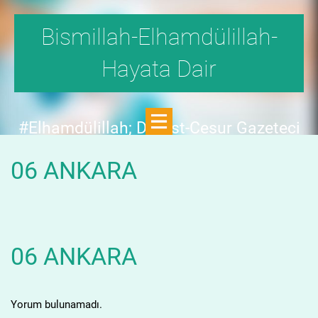
Bismillah-Elhamdülillah-
Hayata Dair
#Elhamdülillah; Dürüst-Cesur Gazeteci
Hande Fırat,"1999'da,Aydınlık
06 ANKARA
Dergisi,fetö tehlikesini SAYFA SAYFA
yazdı;FAKAT KİMSE KILINI
KIPIRDATMADI!"DEDİ.
06 ANKARA
Yorum bulunamadı.