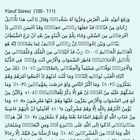
Yûsuf Sûresi (100 - 111)
وَرَفَعَ اَبَوَيْهِ عَلَى الْعَرْشِ وَخَرُّوا لَهُ سُجَّداًۚ وَقَالَ يَٓا اَبَتِ هٰذَا تَأْو۪يلُ
رُءْيَايَ مِنْ قَبْلُۘ قَدْ جَعَلَهَا رَبّ۪ي حَقاًّۜ وَقَدْ اَحْسَنَ ب۪ٓي اِذْ
اَخْرَجَن۪ي مِنَ السِّجْنِ وَجَٓاءَ بِكُمْ مِنَ الْبَدْوِ مِنْ بَعْدِ اَنْ نَزَغَ الشَّيْطَانُ
بَيْن۪ي وَبَيْنَ اِخْوَت۪يۜ اِنَّ رَبّ۪ي لَط۪يفٌ لِمَا يَشَٓاءُۜ اِنَّهُ هُوَ
الْعَل۪يمُ الْحَك۪يمُ ﴿١٠٠﴾ رَبِّ قَدْ اٰتَيْتَن۪ي مِنَ الْمُلْكِ وَعَلَّمْتَن۪ي مِنْ
تَأْو۪يلِ الْاَحَاد۪يثِۚ فَاطِرَ السَّمٰوَاتِ وَالْاَرْضِ اَنْتَ وَلِيّ۪ فِي الدُّنْيَا
وَالْاٰخِرَةِۚ تَوَفَّن۪ي مُسْلِماً وَاَلْحِقْن۪ي بِالصَّالِح۪ينَ ﴿١٠١﴾ ذٰلِكَ مِنْ
اَنْبَٓاءِ الْغَيْبِ نُوح۪يهِ اِلَيْكَۚ وَمَا كُنْتَ لَدَيْهِمْ اِذْ اَجْمَعُٓوا اَمْرَهُمْ وَهُمْ
يَمْكُرُونَ ﴿١٠٢﴾ وَمَٓا اَكْثَرُ النَّاسِ وَلَوْ حَرَصْتَ بِمُؤْمِن۪ينَ ﴿١٠٣﴾ وَمَا
تَسْـَٔلُهُمْ عَلَيْهِ مِنْ اَجْرٍۜ اِنْ هُوَ اِلَّا ذِكْرٌ لِلْعَالَم۪ينَ۟ ﴿١٠٤﴾ وَكَاَيِّنْ مِنْ
اٰيَةٍ فِي السَّمٰوَاتِ وَالْاَرْضِ يَمُرُّونَ عَلَيْهَا وَهُمْ عَنْهَا مُعْرِضُونَ ﴿١٠٥﴾ وَمَا
يُؤْمِنُ اَكْثَرُهُمْ بِاللّٰهِ اِلَّا وَهُمْ مُشْرِكُونَ ﴿١٠٦﴾ اَفَاَمِنُٓوا اَنْ تَأْتِيَهُمْ غَاشِيَةٌ
مِنْ عَذَابِ اللّٰهِ اَوْ تَأْتِيَهُمُ السَّاعَةُ بَغْتَةً وَهُمْ لَا يَشْعُرُونَ ﴿١٠٧﴾ قُلْ هٰذِه۪
سَب۪يل۪ٓي اَدْعُٓوا اِلَى اللّٰهِ عَلٰى بَص۪يرَةٍ اَنَا۬ وَمَنِ اتَّبَعَن۪يۜ وَسُبْحَانَ
اللّٰهِ وَمَٓا اَنَا۬ مِنَ الْمُشْرِك۪ينَ ﴿١٠٨﴾ وَمَٓا اَرْسَلْنَا مِنْ قَبْلِكَ اِلَّا رِجَالاً