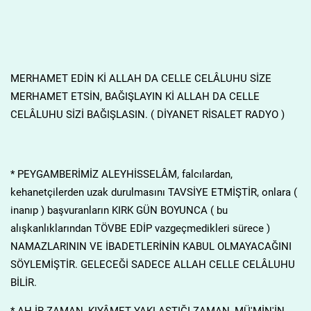
MERHAMET EDİN Kİ ALLAH DA CELLE CELÂLUHU SİZE
MERHAMET ETSİN, BAĞIŞLAYIN Kİ ALLAH DA CELLE
CELÂLUHU SİZİ BAĞIŞLASIN. ( DİYANET RİSALET RADYO )
* PEYGAMBERİMİZ ALEYHİSSELÂM, falcılardan,
kehanetçilerden uzak durulmasını TAVSİYE ETMİŞTİR, onlara (
inanıp ) başvuranların KIRK GÜN BOYUNCA ( bu
alışkanlıklarından TÖVBE EDİP vazgeçmedikleri sürece )
NAMAZLARININ VE İBADETLERİNİN KABUL OLMAYACAĞINI
SÖYLEMİŞTİR. GELECEĞİ SADECE ALLAH CELLE CELÂLUHU
BİLİR.
* AH.İR ZAMAN, KIYÂMET YAKLAŞTIĞI ZAMAN, MÜ'MİN'İN