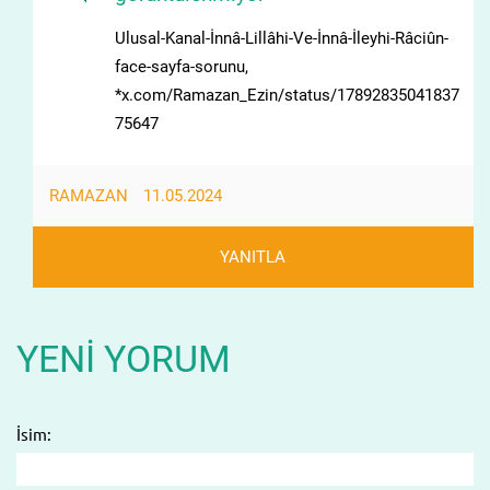
Ulusal-Kanal-İnnâ-Lillâhi-Ve-İnnâ-İleyhi-Râciûn-
face-sayfa-sorunu,
*x.com/Ramazan_Ezin/status/17892835041837
75647
RAMAZAN
11.05.2024
YANITLA
YENI YORUM
İsim: