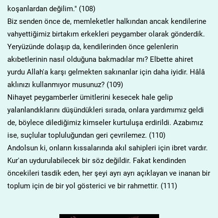
koşanlardan değilim." (108)
Biz senden önce de, memleketler halkından ancak kendilerine
vahyettiğimiz birtakım erkekleri peygamber olarak gönderdik.
Yeryüzünde dolaşıp da, kendilerinden önce gelenlerin
akıbetlerinin nasıl olduğuna bakmadılar mı? Elbette ahiret
yurdu Allah'a karşı gelmekten sakınanlar için daha iyidir. Hâlâ
aklınızı kullanmıyor musunuz? (109)
Nihayet peygamberler ümitlerini kesecek hale gelip
yalanlandıklarını düşündükleri sırada, onlara yardımımız geldi
de, böylece dilediğimiz kimseler kurtuluşa erdirildi. Azabımız
ise, suçlular topluluğundan geri çevrilemez. (110)
Andolsun ki, onların kıssalarında akıl sahipleri için ibret vardır.
Kur'an uydurulabilecek bir söz değildir. Fakat kendinden
öncekileri tasdik eden, her şeyi ayrı ayrı açıklayan ve inanan bir
toplum için de bir yol gösterici ve bir rahmettir. (111)