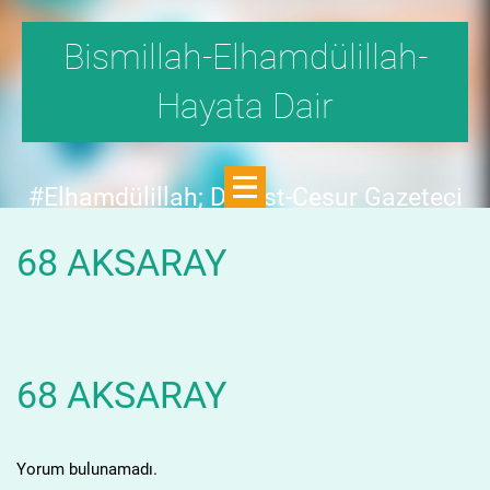
Bismillah-Elhamdülillah-
Hayata Dair
#Elhamdülillah; Dürüst-Cesur Gazeteci
Hande Fırat,"1999'da,Aydınlık
68 AKSARAY
Dergisi,fetö tehlikesini SAYFA SAYFA
yazdı;FAKAT KİMSE KILINI
KIPIRDATMADI!"DEDİ.
68 AKSARAY
Yorum bulunamadı.