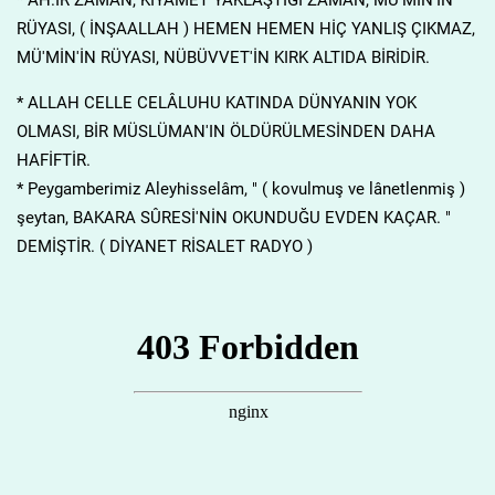
RÜYASI, ( İNŞAALLAH ) HEMEN HEMEN HİÇ YANLIŞ ÇIKMAZ,
MÜ'MİN'İN RÜYASI, NÜBÜVVET'İN KIRK ALTIDA BİRİDİR.
* ALLAH CELLE CELÂLUHU KATINDA DÜNYANIN YOK
OLMASI, BİR MÜSLÜMAN'IN ÖLDÜRÜLMESİNDEN DAHA
HAFİFTİR.
* Peygamberimiz Aleyhisselâm, " ( kovulmuş ve lânetlenmiş )
şeytan, BAKARA SÛRESİ'NİN OKUNDUĞU EVDEN KAÇAR. "
DEMİŞTİR. ( DİYANET RİSALET RADYO )