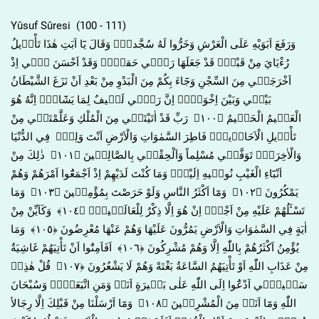
Yûsuf Sûresi (100 - 111)
وَرَفَعَ اَبَوَيْهِ عَلَى الْعَرْشِ وَخَرُّوا لَهُ سُجَّداًۚ وَقَالَ يَٓا اَبَتِ هٰذَا تَأْو۪يلُ
رُءْيَايَ مِنْ قَبْلُۘ قَدْ جَعَلَهَا رَبّ۪ي حَقاًّۜ وَقَدْ اَحْسَنَ ب۪ٓي اِذْ
اَخْرَجَن۪ي مِنَ السِّجْنِ وَجَٓاءَ بِكُمْ مِنَ الْبَدْوِ مِنْ بَعْدِ اَنْ نَزَغَ الشَّيْطَانُ
بَيْن۪ي وَبَيْنَ اِخْوَت۪يۜ اِنَّ رَبّ۪ي لَط۪يفٌ لِمَا يَشَٓاءُۜ اِنَّهُ هُوَ
الْعَل۪يمُ الْحَك۪يمُ ﴿١٠٠﴾ رَبِّ قَدْ اٰتَيْتَن۪ي مِنَ الْمُلْكِ وَعَلَّمْتَن۪ي مِنْ
تَأْو۪يلِ الْاَحَاد۪يثِۚ فَاطِرَ السَّمٰوَاتِ وَالْاَرْضِ اَنْتَ وَلِيّ۪ فِي الدُّنْيَا
وَالْاٰخِرَةِۚ تَوَفَّن۪ي مُسْلِماً وَاَلْحِقْن۪ي بِالصَّالِح۪ينَ ﴿١٠١﴾ ذٰلِكَ مِنْ
اَنْبَٓاءِ الْغَيْبِ نُوح۪يهِ اِلَيْكَۚ وَمَا كُنْتَ لَدَيْهِمْ اِذْ اَجْمَعُٓوا اَمْرَهُمْ وَهُمْ
يَمْكُرُونَ ﴿١٠٢﴾ وَمَٓا اَكْثَرُ النَّاسِ وَلَوْ حَرَصْتَ بِمُؤْمِن۪ينَ ﴿١٠٣﴾ وَمَا
تَسْـَٔلُهُمْ عَلَيْهِ مِنْ اَجْرٍۜ اِنْ هُوَ اِلَّا ذِكْرٌ لِلْعَالَم۪ينَ۟ ﴿١٠٤﴾ وَكَاَيِّنْ مِنْ
اٰيَةٍ فِي السَّمٰوَاتِ وَالْاَرْضِ يَمُرُّونَ عَلَيْهَا وَهُمْ عَنْهَا مُعْرِضُونَ ﴿١٠٥﴾ وَمَا
يُؤْمِنُ اَكْثَرُهُمْ بِاللّٰهِ اِلَّا وَهُمْ مُشْرِكُونَ ﴿١٠٦﴾ اَفَاَمِنُٓوا اَنْ تَأْتِيَهُمْ غَاشِيَةٌ
مِنْ عَذَابِ اللّٰهِ اَوْ تَأْتِيَهُمُ السَّاعَةُ بَغْتَةً وَهُمْ لَا يَشْعُرُونَ ﴿١٠٧﴾ قُلْ هٰذِه۪
سَب۪يل۪ٓي اَدْعُٓوا اِلَى اللّٰهِ عَلٰى بَص۪يرَةٍ اَنَا۬ وَمَنِ اتَّبَعَن۪يۜ وَسُبْحَانَ
اللّٰهِ وَمَٓا اَنَا۬ مِنَ الْمُشْرِك۪ينَ ﴿١٠٨﴾ وَمَٓا اَرْسَلْنَا مِنْ قَبْلِكَ اِلَّا رِجَالاً