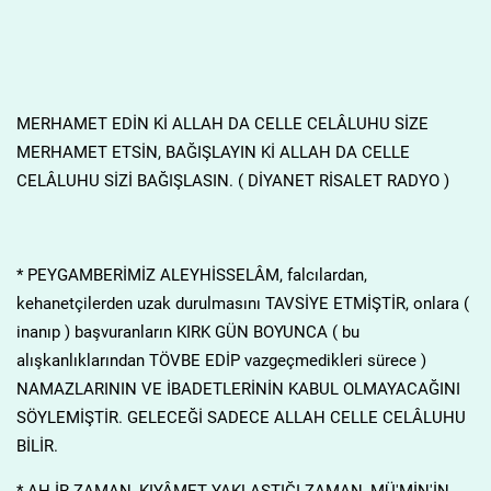
MERHAMET EDİN Kİ ALLAH DA CELLE CELÂLUHU SİZE
MERHAMET ETSİN, BAĞIŞLAYIN Kİ ALLAH DA CELLE
CELÂLUHU SİZİ BAĞIŞLASIN. ( DİYANET RİSALET RADYO )
* PEYGAMBERİMİZ ALEYHİSSELÂM, falcılardan,
kehanetçilerden uzak durulmasını TAVSİYE ETMİŞTİR, onlara (
inanıp ) başvuranların KIRK GÜN BOYUNCA ( bu
alışkanlıklarından TÖVBE EDİP vazgeçmedikleri sürece )
NAMAZLARININ VE İBADETLERİNİN KABUL OLMAYACAĞINI
SÖYLEMİŞTİR. GELECEĞİ SADECE ALLAH CELLE CELÂLUHU
BİLİR.
* AH.İR ZAMAN, KIYÂMET YAKLAŞTIĞI ZAMAN, MÜ'MİN'İN