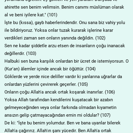
ahirette sen benim velimsin. Benim canımı müslüman olarak
al ve beni iyilere kat." (101)
İşte bu (kıssa), gayb haberlerindendir. Onu sana biz vahiy yolu
ile bildiriyoruz. Yoksa onlar tuzak kurarak işlerine karar
verdikleri zaman sen onların yanında değildin. (102)
Sen ne kadar şiddetle arzu etsen de insanların çoğu inanacak
değillerdir. (103)
Halbuki sen buna karşılık onlardan bir ücret de istemiyorsun. O
(Kur'an) âlemler içinde ancak bir öğüttür. (104)
Göklerde ve yerde nice deliller vardır ki yanlarına uğrarlar da
onlardan yüzlerini çevirerek geçerler. (105)
Onların çoğu Allah'a ancak ortak koşarak inanırlar. (106)
Yoksa Allah tarafından kendilerini kuşatacak bir azabın
gelmeyeceğinden veya onlar farkında olmadan kıyametin
ansızın gelip çatmayacağından emin mi oldular? (107)
De ki: "İşte bu benim yolumdur. Ben ve bana uyanlar bilerek
Allah'a çağırırız. Allah'ın şanı yücedir. Ben Allah'a ortak