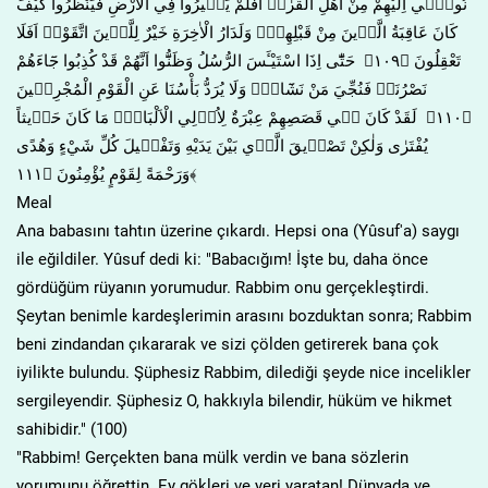
نُوح۪ٓي اِلَيْهِمْ مِنْ اَهْلِ الْقُرٰىۜ اَفَلَمْ يَس۪يرُوا فِي الْاَرْضِ فَيَنْظُرُوا كَيْفَ
كَانَ عَاقِبَةُ الَّذ۪ينَ مِنْ قَبْلِهِمْۜ وَلَدَارُ الْاٰخِرَةِ خَيْرٌ لِلَّذ۪ينَ اتَّقَوْاۜ اَفَلَا
تَعْقِلُونَ ﴿١٠٩﴾ حَتّٰٓى اِذَا اسْتَيْـَٔسَ الرُّسُلُ وَظَنُّٓوا اَنَّهُمْ قَدْ كُذِبُوا جَٓاءَهُمْ
نَصْرُنَاۙ فَنُجِّيَ مَنْ نَشَٓاءُۜ وَلَا يُرَدُّ بَأْسُنَا عَنِ الْقَوْمِ الْمُجْرِم۪ينَ
﴿١١٠﴾ لَقَدْ كَانَ ف۪ي قَصَصِهِمْ عِبْرَةٌ لِاُو۬لِي الْاَلْبَابِۜ مَا كَانَ حَد۪يثاً
يُفْتَرٰى وَلٰكِنْ تَصْد۪يقَ الَّذ۪ي بَيْنَ يَدَيْهِ وَتَفْص۪يلَ كُلِّ شَيْءٍ وَهُدًى
وَرَحْمَةً لِقَوْمٍ يُؤْمِنُونَ ﴿١١١﴾
Meal
Ana babasını tahtın üzerine çıkardı. Hepsi ona (Yûsuf'a) saygı
ile eğildiler. Yûsuf dedi ki: "Babacığım! İşte bu, daha önce
gördüğüm rüyanın yorumudur. Rabbim onu gerçekleştirdi.
Şeytan benimle kardeşlerimin arasını bozduktan sonra; Rabbim
beni zindandan çıkararak ve sizi çölden getirerek bana çok
iyilikte bulundu. Şüphesiz Rabbim, dilediği şeyde nice incelikler
sergileyendir. Şüphesiz O, hakkıyla bilendir, hüküm ve hikmet
sahibidir." (100)
"Rabbim! Gerçekten bana mülk verdin ve bana sözlerin
yorumunu öğrettin. Ey gökleri ve yeri yaratan! Dünyada ve