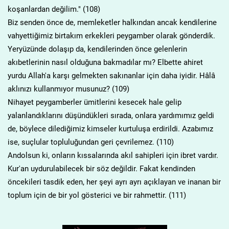
koşanlardan değilim." (108)
Biz senden önce de, memleketler halkından ancak kendilerine
vahyettiğimiz birtakım erkekleri peygamber olarak gönderdik.
Yeryüzünde dolaşıp da, kendilerinden önce gelenlerin
akıbetlerinin nasıl olduğuna bakmadılar mı? Elbette ahiret
yurdu Allah'a karşı gelmekten sakınanlar için daha iyidir. Hâlâ
aklınızı kullanmıyor musunuz? (109)
Nihayet peygamberler ümitlerini kesecek hale gelip
yalanlandıklarını düşündükleri sırada, onlara yardımımız geldi
de, böylece dilediğimiz kimseler kurtuluşa erdirildi. Azabımız
ise, suçlular topluluğundan geri çevrilemez. (110)
Andolsun ki, onların kıssalarında akıl sahipleri için ibret vardır.
Kur'an uydurulabilecek bir söz değildir. Fakat kendinden
öncekileri tasdik eden, her şeyi ayrı ayrı açıklayan ve inanan bir
toplum için de bir yol gösterici ve bir rahmettir. (111)