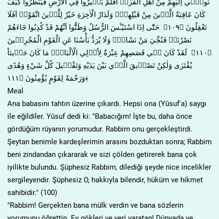
نُوح۪ٓي اِلَيْهِمْ مِنْ اَهْلِ الْقُرٰىۜ اَفَلَمْ يَس۪يرُوا فِي الْاَرْضِ فَيَنْظُرُوا كَيْفَ
كَانَ عَاقِبَةُ الَّذ۪ينَ مِنْ قَبْلِهِمْۜ وَلَدَارُ الْاٰخِرَةِ خَيْرٌ لِلَّذ۪ينَ اتَّقَوْاۜ اَفَلَا
تَعْقِلُونَ ﴿١٠٩﴾ حَتّٰٓى اِذَا اسْتَيْـَٔسَ الرُّسُلُ وَظَنُّٓوا اَنَّهُمْ قَدْ كُذِبُوا جَٓاءَهُمْ
نَصْرُنَاۙ فَنُجِّيَ مَنْ نَشَٓاءُۜ وَلَا يُرَدُّ بَأْسُنَا عَنِ الْقَوْمِ الْمُجْرِم۪ينَ
﴿١١٠﴾ لَقَدْ كَانَ ف۪ي قَصَصِهِمْ عِبْرَةٌ لِاُو۬لِي الْاَلْبَابِۜ مَا كَانَ حَد۪يثاً
يُفْتَرٰى وَلٰكِنْ تَصْد۪يقَ الَّذ۪ي بَيْنَ يَدَيْهِ وَتَفْص۪يلَ كُلِّ شَيْءٍ وَهُدًى
وَرَحْمَةً لِقَوْمٍ يُؤْمِنُونَ ﴿١١١﴾
Meal
Ana babasını tahtın üzerine çıkardı. Hepsi ona (Yûsuf'a) saygı
ile eğildiler. Yûsuf dedi ki: "Babacığım! İşte bu, daha önce
gördüğüm rüyanın yorumudur. Rabbim onu gerçekleştirdi.
Şeytan benimle kardeşlerimin arasını bozduktan sonra; Rabbim
beni zindandan çıkararak ve sizi çölden getirerek bana çok
iyilikte bulundu. Şüphesiz Rabbim, dilediği şeyde nice incelikler
sergileyendir. Şüphesiz O, hakkıyla bilendir, hüküm ve hikmet
sahibidir." (100)
"Rabbim! Gerçekten bana mülk verdin ve bana sözlerin
yorumunu öğrettin. Ey gökleri ve yeri yaratan! Dünyada ve