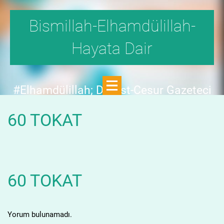
Bismillah-Elhamdülillah-
Hayata Dair
#Elhamdülillah; Dürüst-Cesur Gazeteci
Hande Fırat,"1999'da,Aydınlık
60 TOKAT
Dergisi,fetö tehlikesini SAYFA SAYFA
yazdı;FAKAT KİMSE KILINI
KIPIRDATMADI!"DEDİ.
60 TOKAT
Yorum bulunamadı.