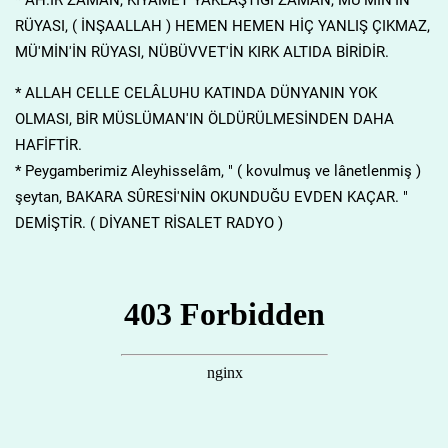
RÜYASI, ( İNŞAALLAH ) HEMEN HEMEN HİÇ YANLIŞ ÇIKMAZ,
MÜ'MİN'İN RÜYASI, NÜBÜVVET'İN KIRK ALTIDA BİRİDİR.
* ALLAH CELLE CELÂLUHU KATINDA DÜNYANIN YOK
OLMASI, BİR MÜSLÜMAN'IN ÖLDÜRÜLMESİNDEN DAHA
HAFİFTİR.
* Peygamberimiz Aleyhisselâm, " ( kovulmuş ve lânetlenmiş )
şeytan, BAKARA SÛRESİ'NİN OKUNDUĞU EVDEN KAÇAR. "
DEMİŞTİR. ( DİYANET RİSALET RADYO )