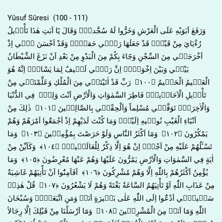
Yûsuf Sûresi (100 - 111)
وَرَفَعَ اَبَوَيْهِ عَلَى الْعَرْشِ وَخَرُّوا لَهُ سُجَّداًۚ وَقَالَ يَٓا اَبَتِ هٰذَا تَأْو۪يلُ
رُءْيَايَ مِنْ قَبْلُۘ قَدْ جَعَلَهَا رَبّ۪ي حَقاًّۜ وَقَدْ اَحْسَنَ ب۪ٓي اِذْ
اَخْرَجَن۪ي مِنَ السِّجْنِ وَجَٓاءَ بِكُمْ مِنَ الْبَدْوِ مِنْ بَعْدِ اَنْ نَزَغَ الشَّيْطَانُ
بَيْن۪ي وَبَيْنَ اِخْوَت۪يۜ اِنَّ رَبّ۪ي لَط۪يفٌ لِمَا يَشَٓاءُۜ اِنَّهُ هُوَ
الْعَل۪يمُ الْحَك۪يمُ ﴿١٠٠﴾ رَبِّ قَدْ اٰتَيْتَن۪ي مِنَ الْمُلْكِ وَعَلَّمْتَن۪ي مِنْ
تَأْو۪يلِ الْاَحَاد۪يثِۚ فَاطِرَ السَّمٰوَاتِ وَالْاَرْضِ اَنْتَ وَلِيّ۪ فِي الدُّنْيَا
وَالْاٰخِرَةِۚ تَوَفَّن۪ي مُسْلِماً وَاَلْحِقْن۪ي بِالصَّالِح۪ينَ ﴿١٠١﴾ ذٰلِكَ مِنْ
اَنْبَٓاءِ الْغَيْبِ نُوح۪يهِ اِلَيْكَۚ وَمَا كُنْتَ لَدَيْهِمْ اِذْ اَجْمَعُٓوا اَمْرَهُمْ وَهُمْ
يَمْكُرُونَ ﴿١٠٢﴾ وَمَٓا اَكْثَرُ النَّاسِ وَلَوْ حَرَصْتَ بِمُؤْمِن۪ينَ ﴿١٠٣﴾ وَمَا
تَسْـَٔلُهُمْ عَلَيْهِ مِنْ اَجْرٍۜ اِنْ هُوَ اِلَّا ذِكْرٌ لِلْعَالَم۪ينَ۟ ﴿١٠٤﴾ وَكَاَيِّنْ مِنْ
اٰيَةٍ فِي السَّمٰوَاتِ وَالْاَرْضِ يَمُرُّونَ عَلَيْهَا وَهُمْ عَنْهَا مُعْرِضُونَ ﴿١٠٥﴾ وَمَا
يُؤْمِنُ اَكْثَرُهُمْ بِاللّٰهِ اِلَّا وَهُمْ مُشْرِكُونَ ﴿١٠٦﴾ اَفَاَمِنُٓوا اَنْ تَأْتِيَهُمْ غَاشِيَةٌ
مِنْ عَذَابِ اللّٰهِ اَوْ تَأْتِيَهُمُ السَّاعَةُ بَغْتَةً وَهُمْ لَا يَشْعُرُونَ ﴿١٠٧﴾ قُلْ هٰذِه۪
سَب۪يل۪ٓي اَدْعُٓوا اِلَى اللّٰهِ عَلٰى بَص۪يرَةٍ اَنَا۬ وَمَنِ اتَّبَعَن۪يۜ وَسُبْحَانَ
اللّٰهِ وَمَٓا اَنَا۬ مِنَ الْمُشْرِك۪ينَ ﴿١٠٨﴾ وَمَٓا اَرْسَلْنَا مِنْ قَبْلِكَ اِلَّا رِجَالاً