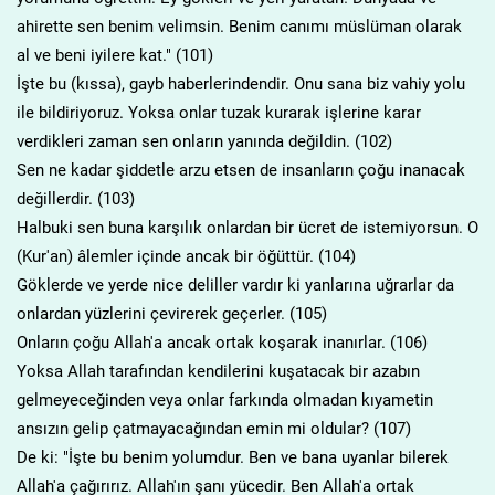
ahirette sen benim velimsin. Benim canımı müslüman olarak
al ve beni iyilere kat." (101)
İşte bu (kıssa), gayb haberlerindendir. Onu sana biz vahiy yolu
ile bildiriyoruz. Yoksa onlar tuzak kurarak işlerine karar
verdikleri zaman sen onların yanında değildin. (102)
Sen ne kadar şiddetle arzu etsen de insanların çoğu inanacak
değillerdir. (103)
Halbuki sen buna karşılık onlardan bir ücret de istemiyorsun. O
(Kur'an) âlemler içinde ancak bir öğüttür. (104)
Göklerde ve yerde nice deliller vardır ki yanlarına uğrarlar da
onlardan yüzlerini çevirerek geçerler. (105)
Onların çoğu Allah'a ancak ortak koşarak inanırlar. (106)
Yoksa Allah tarafından kendilerini kuşatacak bir azabın
gelmeyeceğinden veya onlar farkında olmadan kıyametin
ansızın gelip çatmayacağından emin mi oldular? (107)
De ki: "İşte bu benim yolumdur. Ben ve bana uyanlar bilerek
Allah'a çağırırız. Allah'ın şanı yücedir. Ben Allah'a ortak