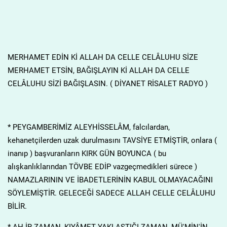
MERHAMET EDİN Kİ ALLAH DA CELLE CELÂLUHU SİZE
MERHAMET ETSİN, BAĞIŞLAYIN Kİ ALLAH DA CELLE
CELÂLUHU SİZİ BAĞIŞLASIN. ( DİYANET RİSALET RADYO )
* PEYGAMBERİMİZ ALEYHİSSELÂM, falcılardan,
kehanetçilerden uzak durulmasını TAVSİYE ETMİŞTİR, onlara (
inanıp ) başvuranların KIRK GÜN BOYUNCA ( bu
alışkanlıklarından TÖVBE EDİP vazgeçmedikleri sürece )
NAMAZLARININ VE İBADETLERİNİN KABUL OLMAYACAĞINI
SÖYLEMİŞTİR. GELECEĞİ SADECE ALLAH CELLE CELÂLUHU
BİLİR.
* AH.İR ZAMAN, KIYÂMET YAKLAŞTIĞI ZAMAN, MÜ'MİN'İN