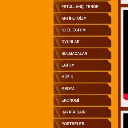
FETULLAHÇI TERÖR
ANTİFETÖİZM
ÖZEL EĞITIM
OYUNLAR
BULMACALAR
EĞITIM
MÜZIK
MEDYA
EKONOMİ
HAYATA DAIR
PORTRELER