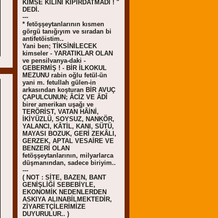
KİMSE KILINI KIPIRDATMADI ! "
DEDİ.
---
* fetöşşeytanlarının kısmen
görgü tanığıyım ve sıradan bi
antifetöistim..
Yani ben; TİKSİNİLECEK
kimseler - YARATIKLAR OLAN
ve pensilvanya-daki -
GEBERMİŞ ! - BİR İLKOKUL
MEZUNU rabin oğlu fetül-ün
yani m. fetullah gülen-in
arkasından koşturan BİR AVUÇ
ÇAPULCUNUN; ÂCİZ VE ÂDÎ
birer amerikan uşağı ve
TERÖRİST, VATAN HÂİNİ,
İKİYÜZLÜ, SOYSUZ, NANKÖR,
YALANCI, KÂTİL, KANI, SÜTÜ,
MAYASI BOZUK, GERİ ZEKÂLI,
GERZEK, APTAL VESAİRE VE
BENZERİ OLAN
fetöşşeytanlarının, milyarlarca
düşmanından, sadece biriyim..
---
( NOT : SİTE, BAZEN, BANT
GENİŞLİĞİ SEBEBİYLE,
EKONOMİK NEDENLERDEN
ASKIYA ALINABİLMEKTEDİR,
ZİYARETÇİLERİMİZE
DUYURULUR.. )