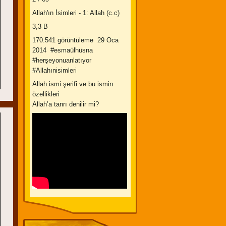
Allah'ın İsimleri - 1: Allah (c.c)
3,3 B
170.541 görüntüleme 29 Oca
2014 #esmaülhüsna
#herşeyonuanlatıyor
#Allahınisimleri
Allah ismi şerifi ve bu ismin
özellikleri
Allah’a tanrı denilir mi?