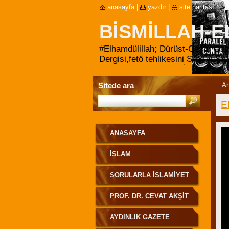
anasayfa
|
yazdır
|
site haritası
|
BISMILLAH-E
HAYATA DAIR
#Elhamdülillah; Dürüst-Cesur Gaz
Dergisi,fetö tehlikesini SAYFA 
KIPIRDATMADI!"DEDİ.
Sitede ara
An
E
ANASAYFA
İSLAM
SORULARLA İSLAMİYET
PROF. DR. CEVAT AKŞIT
HOCAEFENDI
AYDINLIK GAZETE