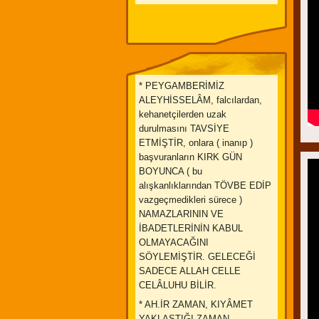
* PEYGAMBERİMİZ
ALEYHİSSELÂM, falcılardan,
kehanetçilerden uzak
durulmasını TAVSİYE
ETMİŞTİR, onlara ( inanıp )
başvuranların KIRK GÜN
BOYUNCA ( bu
alışkanlıklarından TÖVBE EDİP
vazgeçmedikleri sürece )
NAMAZLARININ VE
İBADETLERİNİN KABUL
OLMAYACAĞINI
SÖYLEMİŞTİR. GELECEĞİ
SADECE ALLAH CELLE
CELÂLUHU BİLİR.
* AH.İR ZAMAN, KIYÂMET
YAKLAŞTIĞI ZAMAN,