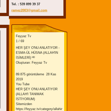
Tel. : 539 899 39 37
ramez200
3@gmail.
com
Feyyaz Tv
1 / 69
HER ŞEY O'NU ANLATIYOR -
ESMA-ÜL HÜSNA (ALLAH'IN
İSİMLERİ) ᴴᴰ
Oluşturan: Feyyaz Tv
89.875 görüntüleme 28 Kas
2019
You Tube
HER ŞEY O'NU ANLATIYOR
(ALLAH'I TANIMAK
İSTİYORUM)
Sitemizden
https://feyyaz.tv/category/allahin-