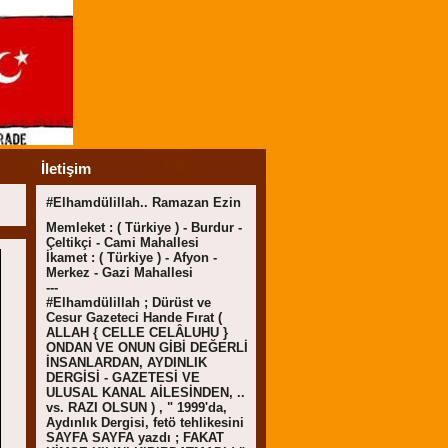
İletişim
#Elhamdülillah.. Ramazan Ezin
Memleket : ( Türkiye ) - Burdur -
Çeltikçi - Cami Mahallesi
İkamet : ( Türkiye ) - Afyon -
Merkez - Gazi Mahallesi
---
#Elhamdülillah ; Dürüst ve
Cesur Gazeteci Hande Fırat (
ALLAH { CELLE CELÂLUHU }
ONDAN VE ONUN GİBİ DEĞERLİ
İNSANLARDAN, AYDINLIK
DERGİSİ - GAZETESİ VE
ULUSAL KANAL AİLESİNDEN, ..
vs. RAZI OLSUN ) , " 1999'da,
Aydınlık Dergisi, fetö tehlikesini
SAYFA SAYFA yazdı ; FAKAT