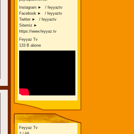
Instagram ► / feyyaztv
Facebook ► / feyyaztv
Twitter ► / feyyaztv
Sitemiz ►
https://www.feyyaz.tv
Feyyaz Tv
133 B abone
Feyyaz Tv
2 / 69