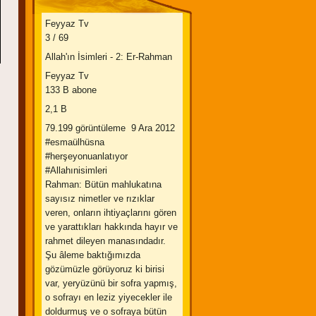
Feyyaz Tv
3 / 69
Allah'ın İsimleri - 2: Er-Rahman
Feyyaz Tv
133 B abone
2,1 B
79.199 görüntüleme 9 Ara 2012
#esmaülhüsna
#herşeyonuanlatıyor
#Allahınisimleri
Rahman: Bütün mahlukatına
sayısız nimetler ve rızıklar
veren, onların ihtiyaçlarını gören
ve yarattıkları hakkında hayır ve
rahmet dileyen manasındadır.
Şu âleme baktığımızda
gözümüzle görüyoruz ki birisi
var, yeryüzünü bir sofra yapmış,
o sofrayı en leziz yiyecekler ile
doldurmuş ve o sofraya bütün