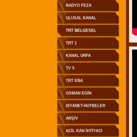
RADYO FEZA
ULUSAL KANAL
TRT BELGESEL
TRT 1
KANAL URFA
TV 5
TRT EBA
OSMAN EGİN
ELHAMDÜLİLLAH
DİYANET-HUTBELER
ARŞİV
ACİL KAN İHTİYACI