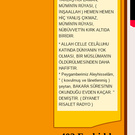
MÜ'MİN'İN RÜYASI, (
İNŞAALLAH ) HEMEN HEMEN
HİÇ YANLIŞ ÇIKMAZ,
MÜ'MİN'İN RÜYASI,
NÜBÜVVET'İN KIRK ALTIDA
BİRİDİR.
* ALLAH CELLE CELÂLUHU
KATINDA DÜNYANIN YOK
OLMASI, BİR MÜSLÜMAN'IN
ÖLDÜRÜLMESİNDEN DAHA
HAFİFTİR.
* Peygamberimiz Aleyhisselâm,
" ( kovulmuş ve lânetlenmiş )
şeytan, BAKARA SÛRESİ'NİN
OKUNDUĞU EVDEN KAÇAR. "
DEMİŞTİR. ( DİYANET
RİSALET RADYO )