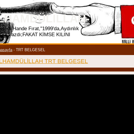
rss
LHAMDÜLILLAH-
eteci Hande Fırat,"1999'da,Aydınlık
SAYFA yazdı;FAKAT KİMSE KILINI
asayfa
-
TRT BELGESEL
LHAMDÜLİLLAH TRT BELGESEL