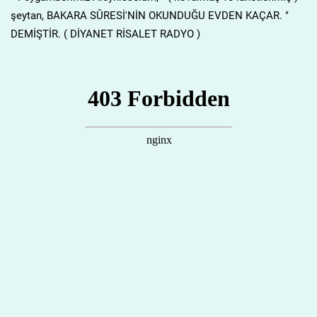
şeytan, BAKARA SÛRESİ'NİN OKUNDUĞU EVDEN KAÇAR. "
DEMİŞTİR. ( DİYANET RİSALET RADYO )