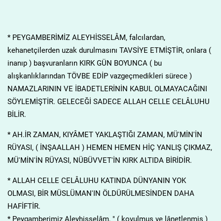
* PEYGAMBERİMİZ ALEYHİSSELÂM, falcılardan,
kehanetçilerden uzak durulmasını TAVSİYE ETMİŞTİR, onlara (
inanıp ) başvuranların KIRK GÜN BOYUNCA ( bu
alışkanlıklarından TÖVBE EDİP vazgeçmedikleri sürece )
NAMAZLARININ VE İBADETLERİNİN KABUL OLMAYACAĞINI
SÖYLEMİŞTİR. GELECEĞİ SADECE ALLAH CELLE CELÂLUHU
BİLİR.
* AH.İR ZAMAN, KIYÂMET YAKLAŞTIĞI ZAMAN, MÜ'MİN'İN
RÜYASI, ( İNŞAALLAH ) HEMEN HEMEN HİÇ YANLIŞ ÇIKMAZ,
MÜ'MİN'İN RÜYASI, NÜBÜVVET'İN KIRK ALTIDA BİRİDİR.
* ALLAH CELLE CELÂLUHU KATINDA DÜNYANIN YOK
OLMASI, BİR MÜSLÜMAN'IN ÖLDÜRÜLMESİNDEN DAHA
HAFİFTİR.
* Peygamberimiz Aleyhisselâm, " ( kovulmuş ve lânetlenmiş )