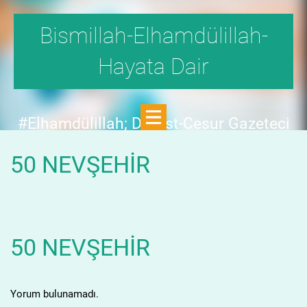
Bismillah-Elhamdülillah-
Hayata Dair
#Elhamdülillah; Dürüst-Cesur Gazeteci
Hande Fırat,"1999'da,Aydınlık
50 NEVŞEHİR
Dergisi,fetö tehlikesini SAYFA SAYFA
yazdı;FAKAT KİMSE KILINI
KIPIRDATMADI!"DEDİ.
50 NEVŞEHİR
Yorum bulunamadı.