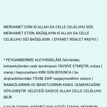
MERHAMET EDİN Kİ ALLAH DA CELLE CELÂLUHU SİZE
MERHAMET ETSİN, BAĞIŞLAYIN Kİ ALLAH DA CELLE
CELÂLUHU SİZİ BAĞIŞLASIN. ( DİYANET RİSALET RADYO )
* PEYGAMBERİMİZ ALEYHİSSELÂM, falcılardan,
kehanetçilerden uzak durulmasını TAVSİYE ETMİŞTİR, onlara (
inanıp ) başvuranların KIRK GÜN BOYUNCA ( bu
alışkanlıklarından TÖVBE EDİP vazgeçmedikleri sürece )
NAMAZLARININ VE İBADETLERİNİN KABUL OLMAYACAĞINI
SÖYLEMİŞTİR. GELECEĞİ SADECE ALLAH CELLE CELÂLUHU
BİLİR.
* AH.İR ZAMAN, KIYÂMET YAKLAŞTIĞI ZAMAN, MÜ'MİN'İN