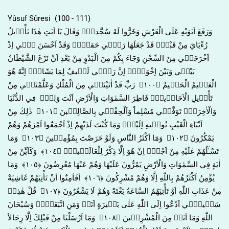
Yûsuf Sûresi (100 - 111)
وَرَفَعَ اَبَوَيْهِ عَلَى الْعَرْشِ وَخَرُّوا لَهُ سُجَّداًۚ وَقَالَ يَٓا اَبَتِ هٰذَا تَأْو۪يلُ
رُءْيَايَ مِنْ قَبْلُۘ قَدْ جَعَلَهَا رَبّ۪ي حَقاًّۜ وَقَدْ اَحْسَنَ ب۪ٓي اِذْ
اَخْرَجَن۪ي مِنَ السِّجْنِ وَجَٓاءَ بِكُمْ مِنَ الْبَدْوِ مِنْ بَعْدِ اَنْ نَزَغَ الشَّيْطَانُ
بَيْن۪ي وَبَيْنَ اِخْوَت۪يۜ اِنَّ رَبّ۪ي لَط۪يفٌ لِمَا يَشَٓاءُۜ اِنَّهُ هُوَ
الْعَل۪يمُ الْحَك۪يمُ ﴿١٠٠﴾ رَبِّ قَدْ اٰتَيْتَن۪ي مِنَ الْمُلْكِ وَعَلَّمْتَن۪ي مِنْ
تَأْو۪يلِ الْاَحَاد۪يثِۚ فَاطِرَ السَّمٰوَاتِ وَالْاَرْضِ اَنْتَ وَلِيّ۪ فِي الدُّنْيَا
وَالْاٰخِرَةِۚ تَوَفَّن۪ي مُسْلِماً وَاَلْحِقْن۪ي بِالصَّالِح۪ينَ ﴿١٠١﴾ ذٰلِكَ مِنْ
اَنْبَٓاءِ الْغَيْبِ نُوح۪يهِ اِلَيْكَۚ وَمَا كُنْتَ لَدَيْهِمْ اِذْ اَجْمَعُٓوا اَمْرَهُمْ وَهُمْ
يَمْكُرُونَ ﴿١٠٢﴾ وَمَٓا اَكْثَرُ النَّاسِ وَلَوْ حَرَصْتَ بِمُؤْمِن۪ينَ ﴿١٠٣﴾ وَمَا
تَسْـَٔلُهُمْ عَلَيْهِ مِنْ اَجْرٍۜ اِنْ هُوَ اِلَّا ذِكْرٌ لِلْعَالَم۪ينَ۟ ﴿١٠٤﴾ وَكَاَيِّنْ مِنْ
اٰيَةٍ فِي السَّمٰوَاتِ وَالْاَرْضِ يَمُرُّونَ عَلَيْهَا وَهُمْ عَنْهَا مُعْرِضُونَ ﴿١٠٥﴾ وَمَا
يُؤْمِنُ اَكْثَرُهُمْ بِاللّٰهِ اِلَّا وَهُمْ مُشْرِكُونَ ﴿١٠٦﴾ اَفَاَمِنُٓوا اَنْ تَأْتِيَهُمْ غَاشِيَةٌ
مِنْ عَذَابِ اللّٰهِ اَوْ تَأْتِيَهُمُ السَّاعَةُ بَغْتَةً وَهُمْ لَا يَشْعُرُونَ ﴿١٠٧﴾ قُلْ هٰذِه۪
سَب۪يل۪ٓي اَدْعُٓوا اِلَى اللّٰهِ عَلٰى بَص۪يرَةٍ اَنَا۬ وَمَنِ اتَّبَعَن۪يۜ وَسُبْحَانَ
اللّٰهِ وَمَٓا اَنَا۬ مِنَ الْمُشْرِك۪ينَ ﴿١٠٨﴾ وَمَٓا اَرْسَلْنَا مِنْ قَبْلِكَ اِلَّا رِجَالاً