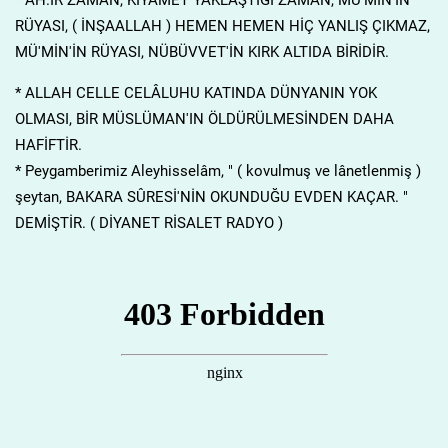
RÜYASI, ( İNŞAALLAH ) HEMEN HEMEN HİÇ YANLIŞ ÇIKMAZ,
MÜ'MİN'İN RÜYASI, NÜBÜVVET'İN KIRK ALTIDA BİRİDİR.
* ALLAH CELLE CELÂLUHU KATINDA DÜNYANIN YOK
OLMASI, BİR MÜSLÜMAN'IN ÖLDÜRÜLMESİNDEN DAHA
HAFİFTİR.
* Peygamberimiz Aleyhisselâm, " ( kovulmuş ve lânetlenmiş )
şeytan, BAKARA SÛRESİ'NİN OKUNDUĞU EVDEN KAÇAR. "
DEMİŞTİR. ( DİYANET RİSALET RADYO )