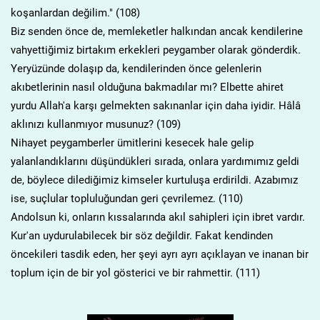
koşanlardan değilim." (108)
Biz senden önce de, memleketler halkından ancak kendilerine
vahyettiğimiz birtakım erkekleri peygamber olarak gönderdik.
Yeryüzünde dolaşıp da, kendilerinden önce gelenlerin
akıbetlerinin nasıl olduğuna bakmadılar mı? Elbette ahiret
yurdu Allah'a karşı gelmekten sakınanlar için daha iyidir. Hâlâ
aklınızı kullanmıyor musunuz? (109)
Nihayet peygamberler ümitlerini kesecek hale gelip
yalanlandıklarını düşündükleri sırada, onlara yardımımız geldi
de, böylece dilediğimiz kimseler kurtuluşa erdirildi. Azabımız
ise, suçlular topluluğundan geri çevrilemez. (110)
Andolsun ki, onların kıssalarında akıl sahipleri için ibret vardır.
Kur'an uydurulabilecek bir söz değildir. Fakat kendinden
öncekileri tasdik eden, her şeyi ayrı ayrı açıklayan ve inanan bir
toplum için de bir yol gösterici ve bir rahmettir. (111)