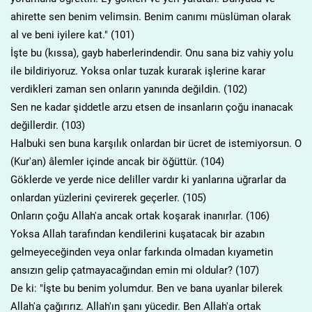
ahirette sen benim velimsin. Benim canımı müslüman olarak
al ve beni iyilere kat." (101)
İşte bu (kıssa), gayb haberlerindendir. Onu sana biz vahiy yolu
ile bildiriyoruz. Yoksa onlar tuzak kurarak işlerine karar
verdikleri zaman sen onların yanında değildin. (102)
Sen ne kadar şiddetle arzu etsen de insanların çoğu inanacak
değillerdir. (103)
Halbuki sen buna karşılık onlardan bir ücret de istemiyorsun. O
(Kur'an) âlemler içinde ancak bir öğüttür. (104)
Göklerde ve yerde nice deliller vardır ki yanlarına uğrarlar da
onlardan yüzlerini çevirerek geçerler. (105)
Onların çoğu Allah'a ancak ortak koşarak inanırlar. (106)
Yoksa Allah tarafından kendilerini kuşatacak bir azabın
gelmeyeceğinden veya onlar farkında olmadan kıyametin
ansızın gelip çatmayacağından emin mi oldular? (107)
De ki: "İşte bu benim yolumdur. Ben ve bana uyanlar bilerek
Allah'a çağırırız. Allah'ın şanı yücedir. Ben Allah'a ortak