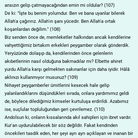
ansızın gelip çatmayacağından emin mi oldular? (107)
De ki: "İşte bu benim yolumdur. Ben ve bana uyanlar bilerek
Allah'a çağırırız. Allah'ın şanı yücedir. Ben Allah'a ortak
koşanlardan değilim." (108)
Biz senden önce de, memleketler halkından ancak kendilerine
vahyettiğimiz birtakım erkekleri peygamber olarak gönderdik.
Yeryüzünde dolaşıp da, kendilerinden önce gelenlerin
akıbetlerinin nasıl olduğuna bakmadılar mı? Elbette ahiret
yurdu Allah'a karşı gelmekten sakınanlar için daha iyidir. Hâlâ
aklınızı kullanmıyor musunuz? (109)
Nihayet peygamberler ümitlerini kesecek hale gelip
yalanlandıklarını düşündükleri sırada, onlara yardımımız geldi
de, böylece dilediğimiz kimseler kurtuluşa erdirildi. Azabımız
ise, suçlular topluluğundan geri çevrilemez. (110)
Andolsun ki, onların kıssalarında akıl sahipleri için ibret vardır.
Kur'an uydurulabilecek bir söz değildir. Fakat kendinden
öncekileri tasdik eden, her şeyi ayrı ayrı açıklayan ve inanan bir