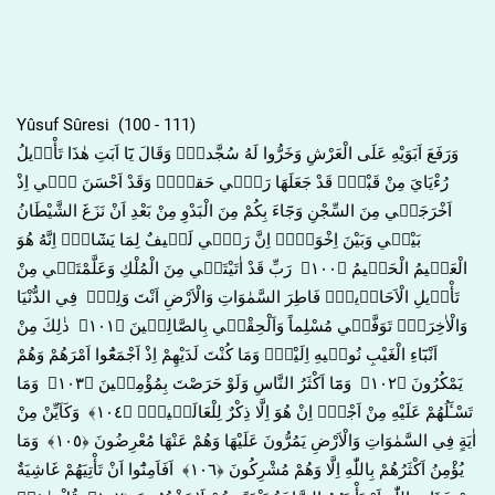
Yûsuf Sûresi (100 - 111)
وَرَفَعَ اَبَوَيْهِ عَلَى الْعَرْشِ وَخَرُّوا لَهُ سُجَّداًۚ وَقَالَ يَٓا اَبَتِ هٰذَا تَأْو۪يلُ
رُءْيَايَ مِنْ قَبْلُۘ قَدْ جَعَلَهَا رَبّ۪ي حَقاًّۜ وَقَدْ اَحْسَنَ ب۪ٓي اِذْ
اَخْرَجَن۪ي مِنَ السِّجْنِ وَجَٓاءَ بِكُمْ مِنَ الْبَدْوِ مِنْ بَعْدِ اَنْ نَزَغَ الشَّيْطَانُ
بَيْن۪ي وَبَيْنَ اِخْوَت۪يۜ اِنَّ رَبّ۪ي لَط۪يفٌ لِمَا يَشَٓاءُۜ اِنَّهُ هُوَ
الْعَل۪يمُ الْحَك۪يمُ ﴿١٠٠﴾ رَبِّ قَدْ اٰتَيْتَن۪ي مِنَ الْمُلْكِ وَعَلَّمْتَن۪ي مِنْ
تَأْو۪يلِ الْاَحَاد۪يثِۚ فَاطِرَ السَّمٰوَاتِ وَالْاَرْضِ اَنْتَ وَلِيّ۪ فِي الدُّنْيَا
وَالْاٰخِرَةِۚ تَوَفَّن۪ي مُسْلِماً وَاَلْحِقْن۪ي بِالصَّالِح۪ينَ ﴿١٠١﴾ ذٰلِكَ مِنْ
اَنْبَٓاءِ الْغَيْبِ نُوح۪يهِ اِلَيْكَۚ وَمَا كُنْتَ لَدَيْهِمْ اِذْ اَجْمَعُٓوا اَمْرَهُمْ وَهُمْ
يَمْكُرُونَ ﴿١٠٢﴾ وَمَٓا اَكْثَرُ النَّاسِ وَلَوْ حَرَصْتَ بِمُؤْمِن۪ينَ ﴿١٠٣﴾ وَمَا
تَسْـَٔلُهُمْ عَلَيْهِ مِنْ اَجْرٍۜ اِنْ هُوَ اِلَّا ذِكْرٌ لِلْعَالَم۪ينَ۟ ﴿١٠٤﴾ وَكَاَيِّنْ مِنْ
اٰيَةٍ فِي السَّمٰوَاتِ وَالْاَرْضِ يَمُرُّونَ عَلَيْهَا وَهُمْ عَنْهَا مُعْرِضُونَ ﴿١٠٥﴾ وَمَا
يُؤْمِنُ اَكْثَرُهُمْ بِاللّٰهِ اِلَّا وَهُمْ مُشْرِكُونَ ﴿١٠٦﴾ اَفَاَمِنُٓوا اَنْ تَأْتِيَهُمْ غَاشِيَةٌ