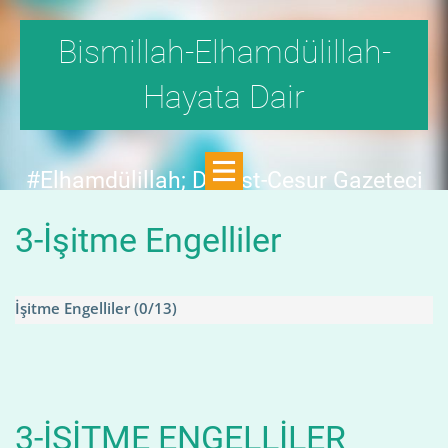
Bismillah-Elhamdülillah-
Hayata Dair
#Elhamdülillah; Dürüst-Cesur Gazeteci
Hande Fırat,"1999'da,Aydınlık
3-İşitme Engelliler
Dergisi,fetö tehlikesini SAYFA SAYFA
yazdı;FAKAT KİMSE KILINI
KIPIRDATMADI!"DEDİ.
İşitme Engelliler
(0/13)
3-İŞITME ENGELLILER