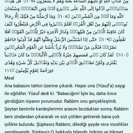
مِنْ عَذَابِ اللّٰهِ اَوْ تَأْتِيَهُمُ السَّاعَةُ بَغْتَةً وَهُمْ لَا يَشْعُرُونَ ﴿١٠٧﴾ قُلْ هٰذِه۪
سَب۪يل۪ٓي اَدْعُٓوا اِلَى اللّٰهِ عَلٰى بَص۪يرَةٍ اَنَا۬ وَمَنِ اتَّبَعَن۪يۜ وَسُبْحَانَ
اللّٰهِ وَمَٓا اَنَا۬ مِنَ الْمُشْرِك۪ينَ ﴿١٠٨﴾ وَمَٓا اَرْسَلْنَا مِنْ قَبْلِكَ اِلَّا رِجَالاً
نُوح۪ٓي اِلَيْهِمْ مِنْ اَهْلِ الْقُرٰىۜ اَفَلَمْ يَس۪يرُوا فِي الْاَرْضِ فَيَنْظُرُوا كَيْفَ
كَانَ عَاقِبَةُ الَّذ۪ينَ مِنْ قَبْلِهِمْۜ وَلَدَارُ الْاٰخِرَةِ خَيْرٌ لِلَّذ۪ينَ اتَّقَوْاۜ اَفَلَا
تَعْقِلُونَ ﴿١٠٩﴾ حَتّٰٓى اِذَا اسْتَيْـَٔسَ الرُّسُلُ وَظَنُّٓوا اَنَّهُمْ قَدْ كُذِبُوا جَٓاءَهُمْ
نَصْرُنَاۙ فَنُجِّيَ مَنْ نَشَٓاءُۜ وَلَا يُرَدُّ بَأْسُنَا عَنِ الْقَوْمِ الْمُجْرِم۪ينَ
﴿١١٠﴾ لَقَدْ كَانَ ف۪ي قَصَصِهِمْ عِبْرَةٌ لِاُو۬لِي الْاَلْبَابِۜ مَا كَانَ حَد۪يثاً
يُفْتَرٰى وَلٰكِنْ تَصْد۪يقَ الَّذ۪ي بَيْنَ يَدَيْهِ وَتَفْص۪يلَ كُلِّ شَيْءٍ وَهُدًى
وَرَحْمَةً لِقَوْمٍ يُؤْمِنُونَ ﴿١١١﴾
Meal
Ana babasını tahtın üzerine çıkardı. Hepsi ona (Yûsuf'a) saygı
ile eğildiler. Yûsuf dedi ki: "Babacığım! İşte bu, daha önce
gördüğüm rüyanın yorumudur. Rabbim onu gerçekleştirdi.
Şeytan benimle kardeşlerimin arasını bozduktan sonra; Rabbim
beni zindandan çıkararak ve sizi çölden getirerek bana çok
iyilikte bulundu. Şüphesiz Rabbim, dilediği şeyde nice incelikler
sergileyendir. Şüphesiz O, hakkıyla bilendir, hüküm ve hikmet