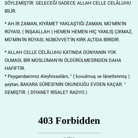
SÖYLEMİŞTİR. GELECEĞİ SADECE ALLAH CELLE CELÂLUHU
BİLİR.
* AH.İR ZAMAN, KIYÂMET YAKLAŞTIĞI ZAMAN, MÜ'MİN'İN
RÜYASI, ( İNŞAALLAH ) HEMEN HEMEN HİÇ YANLIŞ ÇIKMAZ,
MÜ'MİN'İN RÜYASI, NÜBÜVVET'İN KIRK ALTIDA BİRİDİR.
* ALLAH CELLE CELÂLUHU KATINDA DÜNYANIN YOK
OLMASI, BİR MÜSLÜMAN'IN ÖLDÜRÜLMESİNDEN DAHA
HAFİFTİR.
* Peygamberimiz Aleyhisselâm, " ( kovulmuş ve lânetlenmiş )
şeytan, BAKARA SÛRESİ'NİN OKUNDUĞU EVDEN KAÇAR. "
DEMİŞTİR. ( DİYANET RİSALET RADYO )