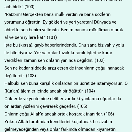
sahibidir." (100)
"Rabbim! Gerçekten bana mülk verdin ve bana sözlerin
yorumunu öğrettin. Ey gökleri ve yeri yaratan! Dünyada ve
ahirette sen benim velimsin. Benim canımı müslüman olarak
al ve beni iyilere kat." (101)
İşte bu (kıssa), gayb haberlerindendir. Onu sana biz vahiy yolu
ile bildiriyoruz. Yoksa onlar tuzak kurarak işlerine karar
verdikleri zaman sen onların yanında değildin. (102)
Sen ne kadar şiddetle arzu etsen de insanların çoğu inanacak
değillerdir. (103)
Halbuki sen buna karşılık onlardan bir ücret de istemiyorsun. O
(Kur'an) âlemler içinde ancak bir öğüttür. (104)
Göklerde ve yerde nice deliller vardır ki yanlarına uğrarlar da
onlardan yüzlerini çevirerek geçerler. (105)
Onların çoğu Allah'a ancak ortak koşarak inanırlar. (106)
Yoksa Allah tarafından kendilerini kuşatacak bir azabın
gelmeyeceğinden veya onlar farkında olmadan kıyametin