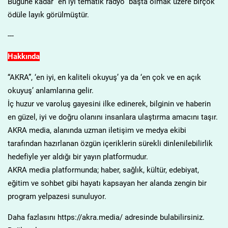
Bugüne kadar “en iyi tematik radyo” başta olmak üzere birçok
ödüle layık görülmüştür.
---
Hakkında
“AKRA”, ‘en iyi, en kaliteli okuyuş’ ya da ‘en çok ve en açık
okuyuş’ anlamlarına gelir.
İç huzur ve varoluş gayesini ilke edinerek, bilginin ve haberin
en güzel, iyi ve doğru olanını insanlara ulaştırma amacını taşır.
AKRA media, alanında uzman iletişim ve medya ekibi
tarafından hazırlanan özgün içeriklerin sürekli dinlenilebilirlik
hedefiyle yer aldığı bir yayın platformudur.
AKRA media platformunda; haber, sağlık, kültür, edebiyat,
eğitim ve sohbet gibi hayatı kapsayan her alanda zengin bir
program yelpazesi sunuluyor.
Daha fazlasını https://akra.media/ adresinde bulabilirsiniz.