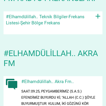
+
#Elhamdülillah.. Teknik Bilgiler-Frekans
Listesi-Şehir Bölge Frekans
#ELHAMDÜLILLAH.. AKRA
FM
#Elhamdülillah.. Akra Fm..
SAAT:09.25, PEYGAMBERİMİZ (S.A.S.)
EFENDİMİZ BUYURDU Kİ; "ALLAH (C.C.) ŞÖYLE
BUYURMUŞTUR: KULUM, İKİ GÖZÜNÜ KÖR