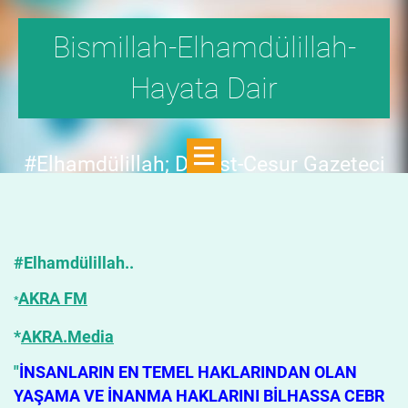
Bismillah-Elhamdülillah-
Hayata Dair
#Elhamdülillah; Dürüst-Cesur Gazeteci
Hande Fırat,"1999'da,Aydınlık
Dergisi,fetö tehlikesini SAYFA SAYFA
yazdı;FAKAT KİMSE KILINI
#Elhamdülillah..
KIPIRDATMADI!"DEDİ.
AKRA FM
*
*
AKRA.Media
"
İNSANLARIN EN TEMEL HAKLARINDAN OLAN
YAŞAMA VE İNANMA HAKLARINI BİLHASSA CEBR