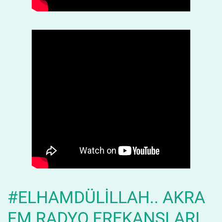
#ELHAMDÜLILLAH.. AKRA
FM RADYO FREKANSLARI