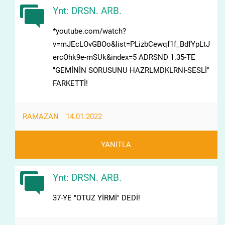
Ynt: DRSN. ARB.
*youtube.com/watch?
v=mJEcLOvGBOo&list=PLizbCewqf1f_BdfYpLtJ
ercOhk9e-mSUk&index=5 ADRSND 1.35-TE
"GEMİNİN SORUSUNU HAZRLMDKLRNI-SESLİ"
FARKETTİ!
RAMAZAN
14.01.2022
YANITLA
Ynt: DRSN. ARB.
37-YE "OTUZ YİRMİ" DEDİ!