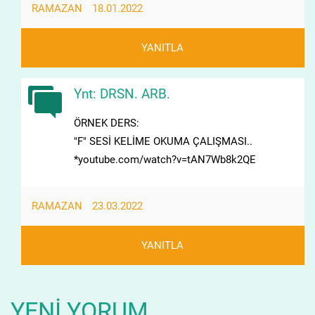
RAMAZAN
18.01.2022
YANITLA
Ynt: DRSN. ARB.
ÖRNEK DERS:
"F" SESİ KELİME OKUMA ÇALIŞMASI..
*youtube.com/watch?v=tAN7Wb8k2QE
RAMAZAN
23.03.2022
YANITLA
YENI YORUM