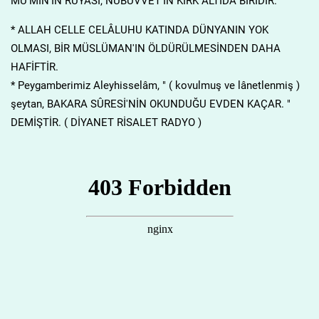
MÜ'MİN'İN RÜYASI, NÜBÜVVET'İN KIRK ALTIDA BİRİDİR.
* ALLAH CELLE CELÂLUHU KATINDA DÜNYANIN YOK
OLMASI, BİR MÜSLÜMAN'IN ÖLDÜRÜLMESİNDEN DAHA
HAFİFTİR.
* Peygamberimiz Aleyhisselâm, " ( kovulmuş ve lânetlenmiş )
şeytan, BAKARA SÛRESİ'NİN OKUNDUĞU EVDEN KAÇAR. "
DEMİŞTİR. ( DİYANET RİSALET RADYO )