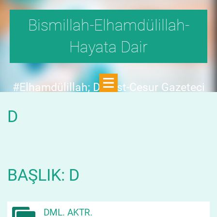
Bismillah-Elhamdülillah-
Hayata Dair
#Elhamdülillah; Dürüst-Cesur Gazeteci
Hande Fırat,"1999'da,Aydınlık
D
Dergisi,fetö tehlikesini SAYFA SAYFA
yazdı;FAKAT KİMSE KILINI
KIPIRDATMADI!"DEDİ.
BAŞLIK: D
DML. AKTR.