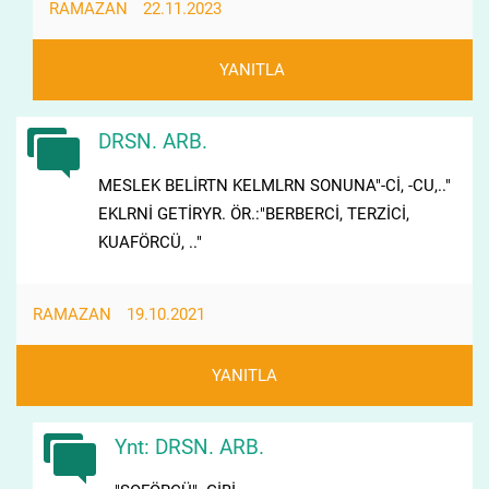
RAMAZAN
22.11.2023
YANITLA
DRSN. ARB.
MESLEK BELİRTN KELMLRN SONUNA"-Cİ, -CU,.."
EKLRNİ GETİRYR. ÖR.:"BERBERCİ, TERZİCİ,
KUAFÖRCÜ, .."
RAMAZAN
19.10.2021
YANITLA
Ynt: DRSN. ARB.