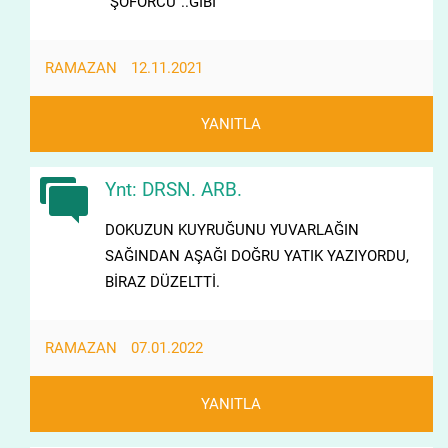
"ŞOFÖRCÜ"..GİBİ
RAMAZAN
12.11.2021
YANITLA
Ynt: DRSN. ARB.
DOKUZUN KUYRUĞUNU YUVARLAĞIN
SAĞINDAN AŞAĞI DOĞRU YATIK YAZIYORDU,
BİRAZ DÜZELTTİ.
RAMAZAN
07.01.2022
YANITLA