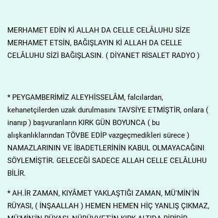
MERHAMET EDİN Kİ ALLAH DA CELLE CELÂLUHU SİZE
MERHAMET ETSİN, BAĞIŞLAYIN Kİ ALLAH DA CELLE
CELÂLUHU SİZİ BAĞIŞLASIN. ( DİYANET RİSALET RADYO )
* PEYGAMBERİMİZ ALEYHİSSELÂM, falcılardan,
kehanetçilerden uzak durulmasını TAVSİYE ETMİŞTİR, onlara (
inanıp ) başvuranların KIRK GÜN BOYUNCA ( bu
alışkanlıklarından TÖVBE EDİP vazgeçmedikleri sürece )
NAMAZLARININ VE İBADETLERİNİN KABUL OLMAYACAĞINI
SÖYLEMİŞTİR. GELECEĞİ SADECE ALLAH CELLE CELÂLUHU
BİLİR.
* AH.İR ZAMAN, KIYÂMET YAKLAŞTIĞI ZAMAN, MÜ'MİN'İN
RÜYASI, ( İNŞAALLAH ) HEMEN HEMEN HİÇ YANLIŞ ÇIKMAZ,