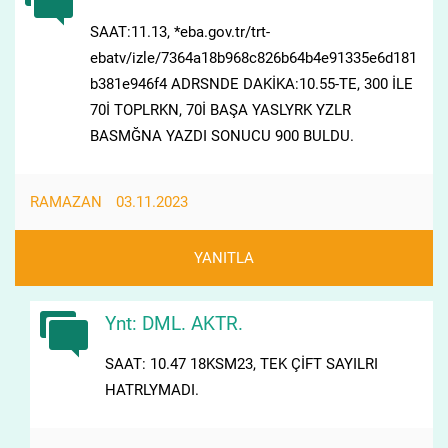
SAAT:11.13, *eba.gov.tr/trt-
ebatv/izle/7364a18b968c826b64b4e91335e6d181
b381e946f4 ADRSNDE DAKİKA:10.55-TE, 300 İLE
70İ TOPLRKN, 70İ BAŞA YASLYRK YZLR
BASMĞNA YAZDI SONUCU 900 BULDU.
RAMAZAN
03.11.2023
YANITLA
Ynt: DML. AKTR.
SAAT: 10.47 18KSM23, TEK ÇİFT SAYILRI
HATRLYMADI.