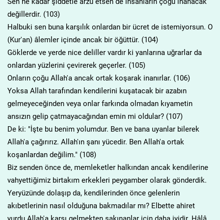
Sen ne kadar şiddetle arzu etsen de insanların çoğu inanacak
değillerdir. (103)
Halbuki sen buna karşılık onlardan bir ücret de istemiyorsun. O
(Kur'an) âlemler içinde ancak bir öğüttür. (104)
Göklerde ve yerde nice deliller vardır ki yanlarına uğrarlar da
onlardan yüzlerini çevirerek geçerler. (105)
Onların çoğu Allah'a ancak ortak koşarak inanırlar. (106)
Yoksa Allah tarafından kendilerini kuşatacak bir azabın
gelmeyeceğinden veya onlar farkında olmadan kıyametin
ansızın gelip çatmayacağından emin mi oldular? (107)
De ki: "İşte bu benim yolumdur. Ben ve bana uyanlar bilerek
Allah'a çağırırız. Allah'ın şanı yücedir. Ben Allah'a ortak
koşanlardan değilim." (108)
Biz senden önce de, memleketler halkından ancak kendilerine
vahyettiğimiz birtakım erkekleri peygamber olarak gönderdik.
Yeryüzünde dolaşıp da, kendilerinden önce gelenlerin
akıbetlerinin nasıl olduğuna bakmadılar mı? Elbette ahiret
yurdu Allah'a karşı gelmekten sakınanlar için daha iyidir. Hâlâ