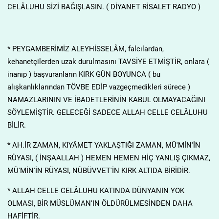
CELÂLUHU SİZİ BAĞIŞLASIN. ( DİYANET RİSALET RADYO )
* PEYGAMBERİMİZ ALEYHİSSELÂM, falcılardan,
kehanetçilerden uzak durulmasını TAVSİYE ETMİŞTİR, onlara (
inanıp ) başvuranların KIRK GÜN BOYUNCA ( bu
alışkanlıklarından TÖVBE EDİP vazgeçmedikleri sürece )
NAMAZLARININ VE İBADETLERİNİN KABUL OLMAYACAĞINI
SÖYLEMİŞTİR. GELECEĞİ SADECE ALLAH CELLE CELÂLUHU
BİLİR.
* AH.İR ZAMAN, KIYÂMET YAKLAŞTIĞI ZAMAN, MÜ'MİN'İN
RÜYASI, ( İNŞAALLAH ) HEMEN HEMEN HİÇ YANLIŞ ÇIKMAZ,
MÜ'MİN'İN RÜYASI, NÜBÜVVET'İN KIRK ALTIDA BİRİDİR.
* ALLAH CELLE CELÂLUHU KATINDA DÜNYANIN YOK
OLMASI, BİR MÜSLÜMAN'IN ÖLDÜRÜLMESİNDEN DAHA
HAFİFTİR.