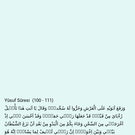
Yûsuf Sûresi (100 - 111)
وَرَفَعَ اَبَوَيْهِ عَلَى الْعَرْشِ وَخَرُّوا لَهُ سُجَّداًۚ وَقَالَ يَٓا اَبَتِ هٰذَا تَأْو۪يلُ
رُءْيَايَ مِنْ قَبْلُۘ قَدْ جَعَلَهَا رَبّ۪ي حَقاًّۜ وَقَدْ اَحْسَنَ ب۪ٓي اِذْ
اَخْرَجَن۪ي مِنَ السِّجْنِ وَجَٓاءَ بِكُمْ مِنَ الْبَدْوِ مِنْ بَعْدِ اَنْ نَزَغَ الشَّيْطَانُ
بَيْن۪ي وَبَيْنَ اِخْوَت۪يۜ اِنَّ رَبّ۪ي لَط۪يفٌ لِمَا يَشَٓاءُۜ اِنَّهُ هُوَ