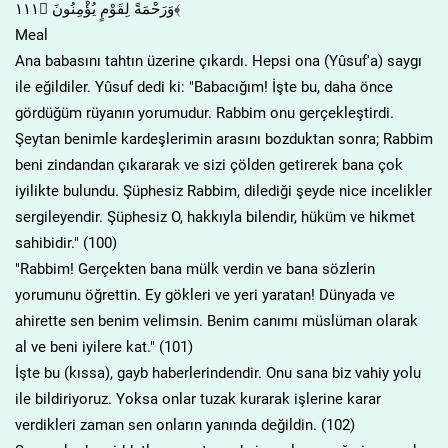
وَرَحْمَةً لِقَوْمٍ يُؤْمِنُونَ ﴿١١١﴾
Meal
Ana babasını tahtın üzerine çıkardı. Hepsi ona (Yûsuf'a) saygı
ile eğildiler. Yûsuf dedi ki: "Babacığım! İşte bu, daha önce
gördüğüm rüyanın yorumudur. Rabbim onu gerçekleştirdi.
Şeytan benimle kardeşlerimin arasını bozduktan sonra; Rabbim
beni zindandan çıkararak ve sizi çölden getirerek bana çok
iyilikte bulundu. Şüphesiz Rabbim, dilediği şeyde nice incelikler
sergileyendir. Şüphesiz O, hakkıyla bilendir, hüküm ve hikmet
sahibidir." (100)
"Rabbim! Gerçekten bana mülk verdin ve bana sözlerin
yorumunu öğrettin. Ey gökleri ve yeri yaratan! Dünyada ve
ahirette sen benim velimsin. Benim canımı müslüman olarak
al ve beni iyilere kat." (101)
İşte bu (kıssa), gayb haberlerindendir. Onu sana biz vahiy yolu
ile bildiriyoruz. Yoksa onlar tuzak kurarak işlerine karar
verdikleri zaman sen onların yanında değildin. (102)