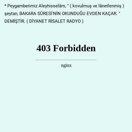
* Peygamberimiz Aleyhisselâm, " ( kovulmuş ve lânetlenmiş )
şeytan, BAKARA SÛRESİ'NİN OKUNDUĞU EVDEN KAÇAR. "
DEMİŞTİR. ( DİYANET RİSALET RADYO )