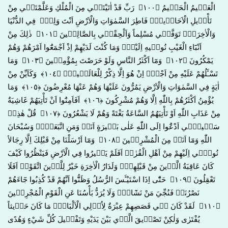
الْعَل۪يمُ الْحَك۪يمُ ﴿١٠٠﴾ رَبِّ قَدْ اٰتَيْتَن۪ي مِنَ الْمُلْكِ وَعَلَّمْتَن۪ي مِنْ
تَأْو۪يلِ الْاَحَاد۪يثِۚ فَاطِرَ السَّمٰوَاتِ وَالْاَرْضِ اَنْتَ وَلِيّ۪ فِي الدُّنْيَا
وَالْاٰخِرَةِۚ تَوَفَّن۪ي مُسْلِماً وَاَلْحِقْن۪ي بِالصَّالِح۪ينَ ﴿١٠١﴾ ذٰلِكَ مِنْ
اَنْبَٓاءِ الْغَيْبِ نُوح۪يهِ اِلَيْكَۚ وَمَا كُنْتَ لَدَيْهِمْ اِذْ اَجْمَعُٓوا اَمْرَهُمْ وَهُمْ
يَمْكُرُونَ ﴿١٠٢﴾ وَمَٓا اَكْثَرُ النَّاسِ وَلَوْ حَرَصْتَ بِمُؤْمِن۪ينَ ﴿١٠٣﴾ وَمَا
تَسْـَٔلُهُمْ عَلَيْهِ مِنْ اَجْرٍۜ اِنْ هُوَ اِلَّا ذِكْرٌ لِلْعَالَم۪ينَ۟ ﴿١٠٤﴾ وَكَاَيِّنْ مِنْ
اٰيَةٍ فِي السَّمٰوَاتِ وَالْاَرْضِ يَمُرُّونَ عَلَيْهَا وَهُمْ عَنْهَا مُعْرِضُونَ ﴿١٠٥﴾ وَمَا
يُؤْمِنُ اَكْثَرُهُمْ بِاللّٰهِ اِلَّا وَهُمْ مُشْرِكُونَ ﴿١٠٦﴾ اَفَاَمِنُٓوا اَنْ تَأْتِيَهُمْ غَاشِيَةٌ
مِنْ عَذَابِ اللّٰهِ اَوْ تَأْتِيَهُمُ السَّاعَةُ بَغْتَةً وَهُمْ لَا يَشْعُرُونَ ﴿١٠٧﴾ قُلْ هٰذِه۪
سَب۪يل۪ٓي اَدْعُٓوا اِلَى اللّٰهِ عَلٰى بَص۪يرَةٍ اَنَا۬ وَمَنِ اتَّبَعَن۪يۜ وَسُبْحَانَ
اللّٰهِ وَمَٓا اَنَا۬ مِنَ الْمُشْرِك۪ينَ ﴿١٠٨﴾ وَمَٓا اَرْسَلْنَا مِنْ قَبْلِكَ اِلَّا رِجَالاً
نُوح۪ٓي اِلَيْهِمْ مِنْ اَهْلِ الْقُرٰىۜ اَفَلَمْ يَس۪يرُوا فِي الْاَرْضِ فَيَنْظُرُوا كَيْفَ
كَانَ عَاقِبَةُ الَّذ۪ينَ مِنْ قَبْلِهِمْۜ وَلَدَارُ الْاٰخِرَةِ خَيْرٌ لِلَّذ۪ينَ اتَّقَوْاۜ اَفَلَا
تَعْقِلُونَ ﴿١٠٩﴾ حَتّٰٓى اِذَا اسْتَيْـَٔسَ الرُّسُلُ وَظَنُّٓوا اَنَّهُمْ قَدْ كُذِبُوا جَٓاءَهُمْ
نَصْرُنَاۙ فَنُجِّيَ مَنْ نَشَٓاءُۜ وَلَا يُرَدُّ بَأْسُنَا عَنِ الْقَوْمِ الْمُجْرِم۪ينَ
﴿١١٠﴾ لَقَدْ كَانَ ف۪ي قَصَصِهِمْ عِبْرَةٌ لِاُو۬لِي الْاَلْبَابِۜ مَا كَانَ حَد۪يثاً
يُفْتَرٰى وَلٰكِنْ تَصْد۪يقَ الَّذ۪ي بَيْنَ يَدَيْهِ وَتَفْص۪يلَ كُلِّ شَيْءٍ وَهُدًى