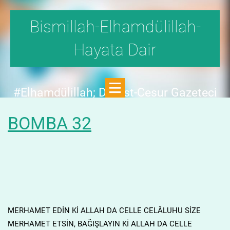
Bismillah-Elhamdülillah-
Hayata Dair
#Elhamdülillah; Dürüst-Cesur Gazeteci
Hande Fırat,"1999'da,Aydınlık
BOMBA 32
Dergisi,fetö tehlikesini SAYFA SAYFA
yazdı;FAKAT KİMSE KILINI
KIPIRDATMADI!"DEDİ.
MERHAMET EDİN Kİ ALLAH DA CELLE CELÂLUHU SİZE
MERHAMET ETSİN, BAĞIŞLAYIN Kİ ALLAH DA CELLE