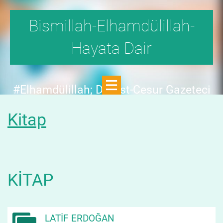
Bismillah-Elhamdülillah-
Hayata Dair
#Elhamdülillah; Dürüst-Cesur Gazeteci
Hande Fırat,"1999'da,Aydınlık
Kitap
Dergisi,fetö tehlikesini SAYFA SAYFA
yazdı;FAKAT KİMSE KILINI
KIPIRDATMADI!"DEDİ.
KITAP
LATİF ERDOĞAN