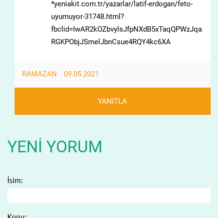
*yeniakit.com.tr/yazarlar/latif-erdogan/feto-
uyumuyor-31748.html?
fbclid=IwAR2kOZbvylsJfpNXdB5xTaqQPWzJqa
RGKPObjJSmelJbnCsue4RQY4kc6XA
RAMAZAN
09.05.2021
YANITLA
YENI YORUM
İsim:
Konu: