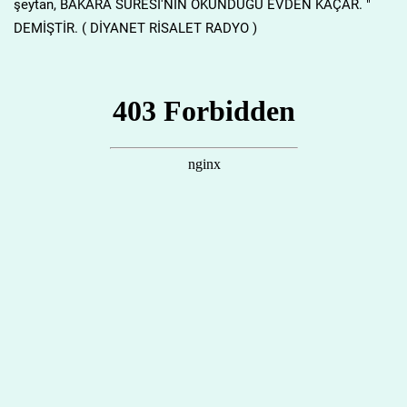
şeytan, BAKARA SÛRESİ'NİN OKUNDUĞU EVDEN KAÇAR. "
DEMİŞTİR. ( DİYANET RİSALET RADYO )