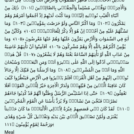
تَأْو۪يلِ الْاَحَاد۪يثِۚ فَاطِرَ السَّمٰوَاتِ وَالْاَرْضِ اَنْتَ وَلِيّ۪ فِي الدُّنْيَا
وَالْاٰخِرَةِۚ تَوَفَّن۪ي مُسْلِماً وَاَلْحِقْن۪ي بِالصَّالِح۪ينَ ﴿١٠١﴾ ذٰلِكَ مِنْ
اَنْبَٓاءِ الْغَيْبِ نُوح۪يهِ اِلَيْكَۚ وَمَا كُنْتَ لَدَيْهِمْ اِذْ اَجْمَعُٓوا اَمْرَهُمْ وَهُمْ
يَمْكُرُونَ ﴿١٠٢﴾ وَمَٓا اَكْثَرُ النَّاسِ وَلَوْ حَرَصْتَ بِمُؤْمِن۪ينَ ﴿١٠٣﴾ وَمَا
تَسْـَٔلُهُمْ عَلَيْهِ مِنْ اَجْرٍۜ اِنْ هُوَ اِلَّا ذِكْرٌ لِلْعَالَم۪ينَ۟ ﴿١٠٤﴾ وَكَاَيِّنْ مِنْ
اٰيَةٍ فِي السَّمٰوَاتِ وَالْاَرْضِ يَمُرُّونَ عَلَيْهَا وَهُمْ عَنْهَا مُعْرِضُونَ ﴿١٠٥﴾ وَمَا
يُؤْمِنُ اَكْثَرُهُمْ بِاللّٰهِ اِلَّا وَهُمْ مُشْرِكُونَ ﴿١٠٦﴾ اَفَاَمِنُٓوا اَنْ تَأْتِيَهُمْ غَاشِيَةٌ
مِنْ عَذَابِ اللّٰهِ اَوْ تَأْتِيَهُمُ السَّاعَةُ بَغْتَةً وَهُمْ لَا يَشْعُرُونَ ﴿١٠٧﴾ قُلْ هٰذِه۪
سَب۪يل۪ٓي اَدْعُٓوا اِلَى اللّٰهِ عَلٰى بَص۪يرَةٍ اَنَا۬ وَمَنِ اتَّبَعَن۪يۜ وَسُبْحَانَ
اللّٰهِ وَمَٓا اَنَا۬ مِنَ الْمُشْرِك۪ينَ ﴿١٠٨﴾ وَمَٓا اَرْسَلْنَا مِنْ قَبْلِكَ اِلَّا رِجَالاً
نُوح۪ٓي اِلَيْهِمْ مِنْ اَهْلِ الْقُرٰىۜ اَفَلَمْ يَس۪يرُوا فِي الْاَرْضِ فَيَنْظُرُوا كَيْفَ
كَانَ عَاقِبَةُ الَّذ۪ينَ مِنْ قَبْلِهِمْۜ وَلَدَارُ الْاٰخِرَةِ خَيْرٌ لِلَّذ۪ينَ اتَّقَوْاۜ اَفَلَا
تَعْقِلُونَ ﴿١٠٩﴾ حَتّٰٓى اِذَا اسْتَيْـَٔسَ الرُّسُلُ وَظَنُّٓوا اَنَّهُمْ قَدْ كُذِبُوا جَٓاءَهُمْ
نَصْرُنَاۙ فَنُجِّيَ مَنْ نَشَٓاءُۜ وَلَا يُرَدُّ بَأْسُنَا عَنِ الْقَوْمِ الْمُجْرِم۪ينَ
﴿١١٠﴾ لَقَدْ كَانَ ف۪ي قَصَصِهِمْ عِبْرَةٌ لِاُو۬لِي الْاَلْبَابِۜ مَا كَانَ حَد۪يثاً
يُفْتَرٰى وَلٰكِنْ تَصْد۪يقَ الَّذ۪ي بَيْنَ يَدَيْهِ وَتَفْص۪يلَ كُلِّ شَيْءٍ وَهُدًى
وَرَحْمَةً لِقَوْمٍ يُؤْمِنُونَ ﴿١١١﴾
Meal