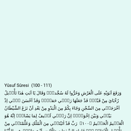
Yûsuf Sûresi (100 - 111)
وَرَفَعَ اَبَوَيْهِ عَلَى الْعَرْشِ وَخَرُّوا لَهُ سُجَّداًۚ وَقَالَ يَٓا اَبَتِ هٰذَا تَأْو۪يلُ
رُءْيَايَ مِنْ قَبْلُۘ قَدْ جَعَلَهَا رَبّ۪ي حَقاًّۜ وَقَدْ اَحْسَنَ ب۪ٓي اِذْ
اَخْرَجَن۪ي مِنَ السِّجْنِ وَجَٓاءَ بِكُمْ مِنَ الْبَدْوِ مِنْ بَعْدِ اَنْ نَزَغَ الشَّيْطَانُ
بَيْن۪ي وَبَيْنَ اِخْوَت۪يۜ اِنَّ رَبّ۪ي لَط۪يفٌ لِمَا يَشَٓاءُۜ اِنَّهُ هُوَ
الْعَل۪يمُ الْحَك۪يمُ ﴿١٠٠﴾ رَبِّ قَدْ اٰتَيْتَن۪ي مِنَ الْمُلْكِ وَعَلَّمْتَن۪ي مِنْ