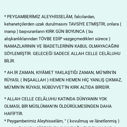
* PEYGAMBERİMİZ ALEYHİSSELÂM, falcılardan,
kehanetçilerden uzak durulmasını TAVSİYE ETMİŞTİR, onlara (
inanıp ) başvuranların KIRK GÜN BOYUNCA ( bu
alışkanlıklarından TÖVBE EDİP vazgeçmedikleri sürece )
NAMAZLARININ VE İBADETLERİNİN KABUL OLMAYACAĞINI
SÖYLEMİŞTİR. GELECEĞİ SADECE ALLAH CELLE CELÂLUHU
BİLİR.
* AH.İR ZAMAN, KIYÂMET YAKLAŞTIĞI ZAMAN, MÜ'MİN'İN
RÜYASI, ( İNŞAALLAH ) HEMEN HEMEN HİÇ YANLIŞ ÇIKMAZ,
MÜ'MİN'İN RÜYASI, NÜBÜVVET'İN KIRK ALTIDA BİRİDİR.
* ALLAH CELLE CELÂLUHU KATINDA DÜNYANIN YOK
OLMASI, BİR MÜSLÜMAN'IN ÖLDÜRÜLMESİNDEN DAHA
HAFİFTİR.
* Peygamberimiz Aleyhisselâm, " ( kovulmuş ve lânetlenmiş )