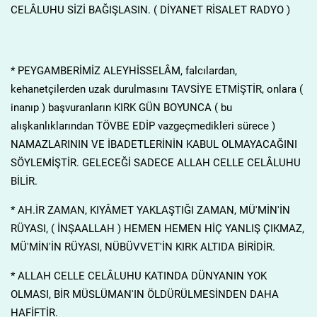
CELÂLUHU SİZİ BAĞIŞLASIN. ( DİYANET RİSALET RADYO )
* PEYGAMBERİMİZ ALEYHİSSELÂM, falcılardan,
kehanetçilerden uzak durulmasını TAVSİYE ETMİŞTİR, onlara (
inanıp ) başvuranların KIRK GÜN BOYUNCA ( bu
alışkanlıklarından TÖVBE EDİP vazgeçmedikleri sürece )
NAMAZLARININ VE İBADETLERİNİN KABUL OLMAYACAĞINI
SÖYLEMİŞTİR. GELECEĞİ SADECE ALLAH CELLE CELÂLUHU
BİLİR.
* AH.İR ZAMAN, KIYÂMET YAKLAŞTIĞI ZAMAN, MÜ'MİN'İN
RÜYASI, ( İNŞAALLAH ) HEMEN HEMEN HİÇ YANLIŞ ÇIKMAZ,
MÜ'MİN'İN RÜYASI, NÜBÜVVET'İN KIRK ALTIDA BİRİDİR.
* ALLAH CELLE CELÂLUHU KATINDA DÜNYANIN YOK
OLMASI, BİR MÜSLÜMAN'IN ÖLDÜRÜLMESİNDEN DAHA
HAFİFTİR.