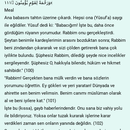
وَرَحْمَةً لِقَوْمٍ يُؤْمِنُونَ ﴿١١١﴾
Meal
Ana babasını tahtın üzerine çıkardı. Hepsi ona (Yûsuf'a) saygı
ile eğildiler. Yûsuf dedi ki: "Babacığım! İşte bu, daha önce
gördüğüm rüyanın yorumudur. Rabbim onu gerçekleştirdi.
Şeytan benimle kardeşlerimin arasını bozduktan sonra; Rabbim
beni zindandan çıkararak ve sizi çölden getirerek bana çok
iyilikte bulundu. Şüphesiz Rabbim, dilediği şeyde nice incelikler
sergileyendir. Şüphesiz O, hakkıyla bilendir, hüküm ve hikmet
sahibidir." (100)
"Rabbim! Gerçekten bana mülk verdin ve bana sözlerin
yorumunu öğrettin. Ey gökleri ve yeri yaratan! Dünyada ve
ahirette sen benim velimsin. Benim canımı müslüman olarak
al ve beni iyilere kat." (101)
İşte bu (kıssa), gayb haberlerindendir. Onu sana biz vahiy yolu
ile bildiriyoruz. Yoksa onlar tuzak kurarak işlerine karar
verdikleri zaman sen onların yanında değildin. (102)