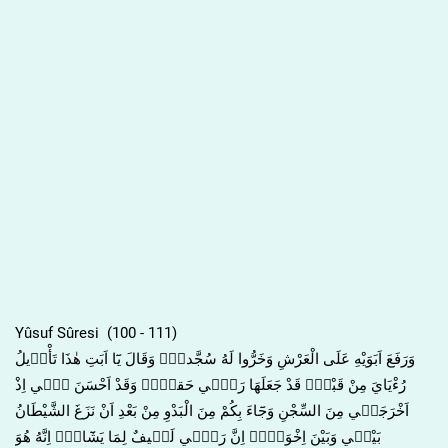
Yûsuf Sûresi (100 - 111)
وَرَفَعَ اَبَوَيْهِ عَلَى الْعَرْشِ وَخَرُّوا لَهُ سُجَّداًۚ وَقَالَ يَٓا اَبَتِ هٰذَا تَأْو۪يلُ
رُءْيَايَ مِنْ قَبْلُۘ قَدْ جَعَلَهَا رَبّ۪ي حَقاًّۜ وَقَدْ اَحْسَنَ ب۪ٓي اِذْ
اَخْرَجَن۪ي مِنَ السِّجْنِ وَجَٓاءَ بِكُمْ مِنَ الْبَدْوِ مِنْ بَعْدِ اَنْ نَزَغَ الشَّيْطَانُ
بَيْن۪ي وَبَيْنَ اِخْوَت۪يۜ اِنَّ رَبّ۪ي لَط۪يفٌ لِمَا يَشَٓاءُۜ اِنَّهُ هُوَ