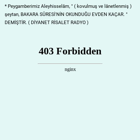
* Peygamberimiz Aleyhisselâm, " ( kovulmuş ve lânetlenmiş )
şeytan, BAKARA SÛRESİ'NİN OKUNDUĞU EVDEN KAÇAR. "
DEMİŞTİR. ( DİYANET RİSALET RADYO )