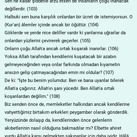
Sen ne kadar şiddetle arzu etsen de insanların çoğu inanacak
değillerdir. (103)
Halbuki sen buna karşılık onlardan bir ücret de istemiyorsun. O
(Kur'an) âlemler içinde ancak bir öğüttür. (104)
Göklerde ve yerde nice deliller vardır ki yanlarına uğrarlar da
onlardan yüzlerini çevirerek geçerler. (105)
Onların çoğu Allah'a ancak ortak koşarak inanırlar. (106)
Yoksa Allah tarafından kendilerini kuşatacak bir azabın
gelmeyeceğinden veya onlar farkında olmadan kıyametin
ansızın gelip çatmayacağından emin mi oldular? (107)
De ki: "İşte bu benim yolumdur. Ben ve bana uyanlar bilerek
Allah'a çağırırız. Allah'ın şanı yücedir. Ben Allah'a ortak
koşanlardan değilim." (108)
Biz senden önce de, memleketler halkından ancak kendilerine
vahyettiğimiz birtakım erkekleri peygamber olarak gönderdik.
Yeryüzünde dolaşıp da, kendilerinden önce gelenlerin
akıbetlerinin nasıl olduğuna bakmadılar mı? Elbette ahiret
yurdu Allah'a karşı gelmekten sakınanlar için daha iyidir. Hâlâ