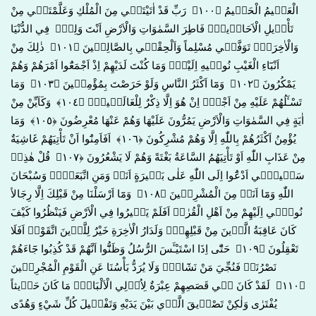
الْعَل۪يمُ الْحَك۪يمُ ﴿١٠٠﴾ رَبِّ قَدْ اٰتَيْتَن۪ي مِنَ الْمُلْكِ وَعَلَّمْتَن۪ي مِنْ
تَأْو۪يلِ الْاَحَاد۪يثِۚ فَاطِرَ السَّمٰوَاتِ وَالْاَرْضِ اَنْتَ وَلِيّ۪ فِي الدُّنْيَا
وَالْاٰخِرَةِۚ تَوَفَّن۪ي مُسْلِماً وَاَلْحِقْن۪ي بِالصَّالِح۪ينَ ﴿١٠١﴾ ذٰلِكَ مِنْ
اَنْبَٓاءِ الْغَيْبِ نُوح۪يهِ اِلَيْكَۚ وَمَا كُنْتَ لَدَيْهِمْ اِذْ اَجْمَعُٓوا اَمْرَهُمْ وَهُمْ
يَمْكُرُونَ ﴿١٠٢﴾ وَمَٓا اَكْثَرُ النَّاسِ وَلَوْ حَرَصْتَ بِمُؤْمِن۪ينَ ﴿١٠٣﴾ وَمَا
تَسْـَٔلُهُمْ عَلَيْهِ مِنْ اَجْرٍۜ اِنْ هُوَ اِلَّا ذِكْرٌ لِلْعَالَم۪ينَ۟ ﴿١٠٤﴾ وَكَاَيِّنْ مِنْ
اٰيَةٍ فِي السَّمٰوَاتِ وَالْاَرْضِ يَمُرُّونَ عَلَيْهَا وَهُمْ عَنْهَا مُعْرِضُونَ ﴿١٠٥﴾ وَمَا
يُؤْمِنُ اَكْثَرُهُمْ بِاللّٰهِ اِلَّا وَهُمْ مُشْرِكُونَ ﴿١٠٦﴾ اَفَاَمِنُٓوا اَنْ تَأْتِيَهُمْ غَاشِيَةٌ
مِنْ عَذَابِ اللّٰهِ اَوْ تَأْتِيَهُمُ السَّاعَةُ بَغْتَةً وَهُمْ لَا يَشْعُرُونَ ﴿١٠٧﴾ قُلْ هٰذِه۪
سَب۪يل۪ٓي اَدْعُٓوا اِلَى اللّٰهِ عَلٰى بَص۪يرَةٍ اَنَا۬ وَمَنِ اتَّبَعَن۪يۜ وَسُبْحَانَ
اللّٰهِ وَمَٓا اَنَا۬ مِنَ الْمُشْرِك۪ينَ ﴿١٠٨﴾ وَمَٓا اَرْسَلْنَا مِنْ قَبْلِكَ اِلَّا رِجَالاً
نُوح۪ٓي اِلَيْهِمْ مِنْ اَهْلِ الْقُرٰىۜ اَفَلَمْ يَس۪يرُوا فِي الْاَرْضِ فَيَنْظُرُوا كَيْفَ
كَانَ عَاقِبَةُ الَّذ۪ينَ مِنْ قَبْلِهِمْۜ وَلَدَارُ الْاٰخِرَةِ خَيْرٌ لِلَّذ۪ينَ اتَّقَوْاۜ اَفَلَا
تَعْقِلُونَ ﴿١٠٩﴾ حَتّٰٓى اِذَا اسْتَيْـَٔسَ الرُّسُلُ وَظَنُّٓوا اَنَّهُمْ قَدْ كُذِبُوا جَٓاءَهُمْ
نَصْرُنَاۙ فَنُجِّيَ مَنْ نَشَٓاءُۜ وَلَا يُرَدُّ بَأْسُنَا عَنِ الْقَوْمِ الْمُجْرِم۪ينَ
﴿١١٠﴾ لَقَدْ كَانَ ف۪ي قَصَصِهِمْ عِبْرَةٌ لِاُو۬لِي الْاَلْبَابِۜ مَا كَانَ حَد۪يثاً
يُفْتَرٰى وَلٰكِنْ تَصْد۪يقَ الَّذ۪ي بَيْنَ يَدَيْهِ وَتَفْص۪يلَ كُلِّ شَيْءٍ وَهُدًى