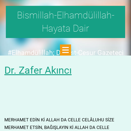
Bismillah-Elhamdülillah-
Hayata Dair
#Elhamdülillah; Dürüst-Cesur Gazeteci
Hande Fırat,"1999'da,Aydınlık
Dr. Zafer Akıncı
Dergisi,fetö tehlikesini SAYFA SAYFA
yazdı;FAKAT KİMSE KILINI
KIPIRDATMADI!"DEDİ.
MERHAMET EDİN Kİ ALLAH DA CELLE CELÂLUHU SİZE
MERHAMET ETSİN, BAĞIŞLAYIN Kİ ALLAH DA CELLE