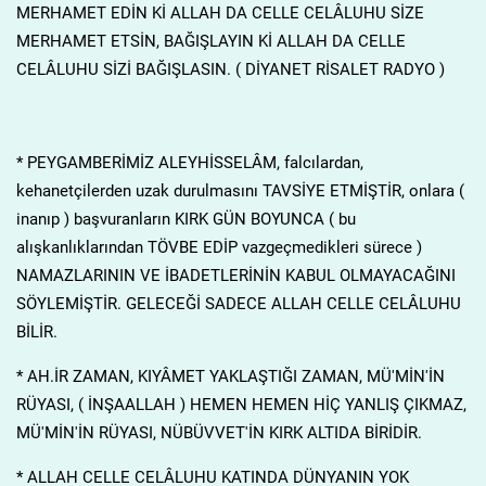
MERHAMET EDİN Kİ ALLAH DA CELLE CELÂLUHU SİZE
MERHAMET ETSİN, BAĞIŞLAYIN Kİ ALLAH DA CELLE
CELÂLUHU SİZİ BAĞIŞLASIN. ( DİYANET RİSALET RADYO )
* PEYGAMBERİMİZ ALEYHİSSELÂM, falcılardan,
kehanetçilerden uzak durulmasını TAVSİYE ETMİŞTİR, onlara (
inanıp ) başvuranların KIRK GÜN BOYUNCA ( bu
alışkanlıklarından TÖVBE EDİP vazgeçmedikleri sürece )
NAMAZLARININ VE İBADETLERİNİN KABUL OLMAYACAĞINI
SÖYLEMİŞTİR. GELECEĞİ SADECE ALLAH CELLE CELÂLUHU
BİLİR.
* AH.İR ZAMAN, KIYÂMET YAKLAŞTIĞI ZAMAN, MÜ'MİN'İN
RÜYASI, ( İNŞAALLAH ) HEMEN HEMEN HİÇ YANLIŞ ÇIKMAZ,
MÜ'MİN'İN RÜYASI, NÜBÜVVET'İN KIRK ALTIDA BİRİDİR.
* ALLAH CELLE CELÂLUHU KATINDA DÜNYANIN YOK