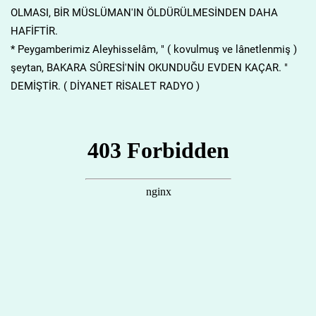
OLMASI, BİR MÜSLÜMAN'IN ÖLDÜRÜLMESİNDEN DAHA
HAFİFTİR.
* Peygamberimiz Aleyhisselâm, " ( kovulmuş ve lânetlenmiş )
şeytan, BAKARA SÛRESİ'NİN OKUNDUĞU EVDEN KAÇAR. "
DEMİŞTİR. ( DİYANET RİSALET RADYO )