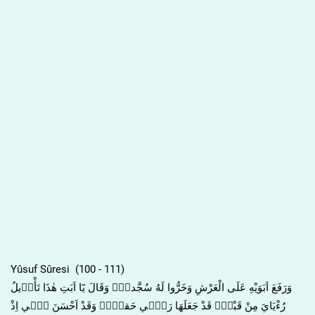
Yûsuf Sûresi (100 - 111)
وَرَفَعَ اَبَوَيْهِ عَلَى الْعَرْشِ وَخَرُّوا لَهُ سُجَّداًۚ وَقَالَ يَٓا اَبَتِ هٰذَا تَأْو۪يلُ
رُءْيَايَ مِنْ قَبْلُۘ قَدْ جَعَلَهَا رَبّ۪ي حَقاًّۜ وَقَدْ اَحْسَنَ ب۪ٓي اِذْ