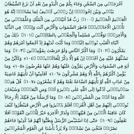
اَخْرَجَن۪ي مِنَ السِّجْنِ وَجَٓاءَ بِكُمْ مِنَ الْبَدْوِ مِنْ بَعْدِ اَنْ نَزَغَ الشَّيْطَانُ
بَيْن۪ي وَبَيْنَ اِخْوَت۪يۜ اِنَّ رَبّ۪ي لَط۪يفٌ لِمَا يَشَٓاءُۜ اِنَّهُ هُوَ
الْعَل۪يمُ الْحَك۪يمُ ﴿١٠٠﴾ رَبِّ قَدْ اٰتَيْتَن۪ي مِنَ الْمُلْكِ وَعَلَّمْتَن۪ي مِنْ
تَأْو۪يلِ الْاَحَاد۪يثِۚ فَاطِرَ السَّمٰوَاتِ وَالْاَرْضِ اَنْتَ وَلِيّ۪ فِي الدُّنْيَا
وَالْاٰخِرَةِۚ تَوَفَّن۪ي مُسْلِماً وَاَلْحِقْن۪ي بِالصَّالِح۪ينَ ﴿١٠١﴾ ذٰلِكَ مِنْ
اَنْبَٓاءِ الْغَيْبِ نُوح۪يهِ اِلَيْكَۚ وَمَا كُنْتَ لَدَيْهِمْ اِذْ اَجْمَعُٓوا اَمْرَهُمْ وَهُمْ
يَمْكُرُونَ ﴿١٠٢﴾ وَمَٓا اَكْثَرُ النَّاسِ وَلَوْ حَرَصْتَ بِمُؤْمِن۪ينَ ﴿١٠٣﴾ وَمَا
تَسْـَٔلُهُمْ عَلَيْهِ مِنْ اَجْرٍۜ اِنْ هُوَ اِلَّا ذِكْرٌ لِلْعَالَم۪ينَ۟ ﴿١٠٤﴾ وَكَاَيِّنْ مِنْ
اٰيَةٍ فِي السَّمٰوَاتِ وَالْاَرْضِ يَمُرُّونَ عَلَيْهَا وَهُمْ عَنْهَا مُعْرِضُونَ ﴿١٠٥﴾ وَمَا
يُؤْمِنُ اَكْثَرُهُمْ بِاللّٰهِ اِلَّا وَهُمْ مُشْرِكُونَ ﴿١٠٦﴾ اَفَاَمِنُٓوا اَنْ تَأْتِيَهُمْ غَاشِيَةٌ
مِنْ عَذَابِ اللّٰهِ اَوْ تَأْتِيَهُمُ السَّاعَةُ بَغْتَةً وَهُمْ لَا يَشْعُرُونَ ﴿١٠٧﴾ قُلْ هٰذِه۪
سَب۪يل۪ٓي اَدْعُٓوا اِلَى اللّٰهِ عَلٰى بَص۪يرَةٍ اَنَا۬ وَمَنِ اتَّبَعَن۪يۜ وَسُبْحَانَ
اللّٰهِ وَمَٓا اَنَا۬ مِنَ الْمُشْرِك۪ينَ ﴿١٠٨﴾ وَمَٓا اَرْسَلْنَا مِنْ قَبْلِكَ اِلَّا رِجَالاً
نُوح۪ٓي اِلَيْهِمْ مِنْ اَهْلِ الْقُرٰىۜ اَفَلَمْ يَس۪يرُوا فِي الْاَرْضِ فَيَنْظُرُوا كَيْفَ
كَانَ عَاقِبَةُ الَّذ۪ينَ مِنْ قَبْلِهِمْۜ وَلَدَارُ الْاٰخِرَةِ خَيْرٌ لِلَّذ۪ينَ اتَّقَوْاۜ اَفَلَا
تَعْقِلُونَ ﴿١٠٩﴾ حَتّٰٓى اِذَا اسْتَيْـَٔسَ الرُّسُلُ وَظَنُّٓوا اَنَّهُمْ قَدْ كُذِبُوا جَٓاءَهُمْ
نَصْرُنَاۙ فَنُجِّيَ مَنْ نَشَٓاءُۜ وَلَا يُرَدُّ بَأْسُنَا عَنِ الْقَوْمِ الْمُجْرِم۪ينَ