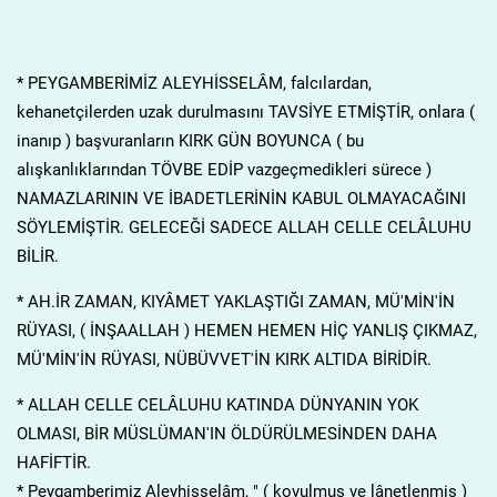
* PEYGAMBERİMİZ ALEYHİSSELÂM, falcılardan,
kehanetçilerden uzak durulmasını TAVSİYE ETMİŞTİR, onlara (
inanıp ) başvuranların KIRK GÜN BOYUNCA ( bu
alışkanlıklarından TÖVBE EDİP vazgeçmedikleri sürece )
NAMAZLARININ VE İBADETLERİNİN KABUL OLMAYACAĞINI
SÖYLEMİŞTİR. GELECEĞİ SADECE ALLAH CELLE CELÂLUHU
BİLİR.
* AH.İR ZAMAN, KIYÂMET YAKLAŞTIĞI ZAMAN, MÜ'MİN'İN
RÜYASI, ( İNŞAALLAH ) HEMEN HEMEN HİÇ YANLIŞ ÇIKMAZ,
MÜ'MİN'İN RÜYASI, NÜBÜVVET'İN KIRK ALTIDA BİRİDİR.
* ALLAH CELLE CELÂLUHU KATINDA DÜNYANIN YOK
OLMASI, BİR MÜSLÜMAN'IN ÖLDÜRÜLMESİNDEN DAHA
HAFİFTİR.
* Peygamberimiz Aleyhisselâm, " ( kovulmuş ve lânetlenmiş )