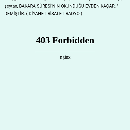
şeytan, BAKARA SÛRESİ'NİN OKUNDUĞU EVDEN KAÇAR. "
DEMİŞTİR. ( DİYANET RİSALET RADYO )