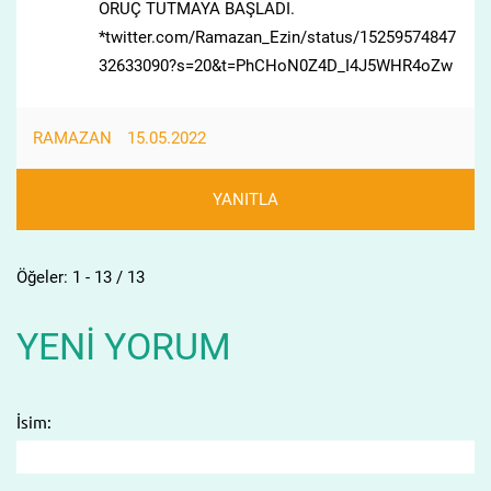
ORUÇ TUTMAYA BAŞLADI.
*twitter.com/Ramazan_Ezin/status/15259574847
32633090?s=20&t=PhCHoN0Z4D_I4J5WHR4oZw
RAMAZAN
15.05.2022
YANITLA
Öğeler: 1 - 13 / 13
YENI YORUM
İsim: