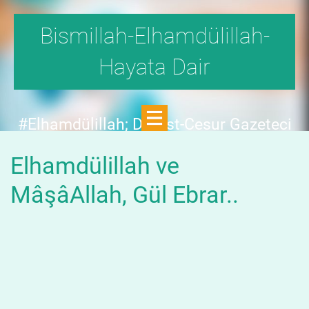
Bismillah-Elhamdülillah-
Hayata Dair
#Elhamdülillah; Dürüst-Cesur Gazeteci
Hande Fırat,"1999'da,Aydınlık
Elhamdülillah ve
Dergisi,fetö tehlikesini SAYFA SAYFA
yazdı;FAKAT KİMSE KILINI
MâşâAllah, Gül Ebrar..
KIPIRDATMADI!"DEDİ.