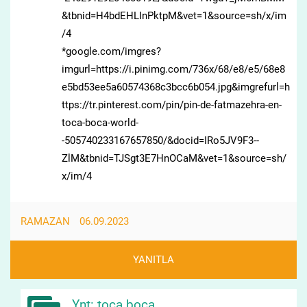
&tbnid=H4bdEHLInPktpM&vet=1&source=sh/x/im
/4
*google.com/imgres?
imgurl=https://i.pinimg.com/736x/68/e8/e5/68e8
e5bd53ee5a60574368c3bcc6b054.jpg&imgrefurl=h
ttps://tr.pinterest.com/pin/pin-de-fatmazehra-en-
toca-boca-world-
-505740233167657850/&docid=IRo5JV9F3--
ZlM&tbnid=TJSgt3E7HnOCaM&vet=1&source=sh/
x/im/4
RAMAZAN
06.09.2023
YANITLA
Ynt: toca boca..