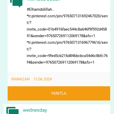
#Elhamdülillah..
*tr.pinterest.com/pin/976507131692467020/sen
t/?
invite_code=01b4916faec544c8a646f9f592d458
91&sender=976507269112069178&sfo=1
*tr.pinterest.com/pin/976507131696779616/sen
t/?
invite_code=9fed5cb216d846bcbca54d6c8bfc76
f4&sender=976507269112069178&sfo=1
RAMAZAN
13.06.2024
YANITLA
wednesday