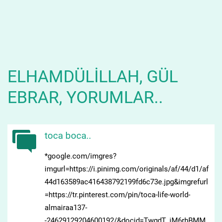
ELHAMDÜLILLAH, GÜL
EBRAR, YORUMLAR..
toca boca..
*google.com/imgres?
imgurl=https://i.pinimg.com/originals/af/44/d1/af
44d163589ac416438792199fd6c73e.jpg&imgrefurl
=https://tr.pinterest.com/pin/toca-life-world-
almairaa137-
-24629129204600192/&docid=TwgdT_jM6rhBMM