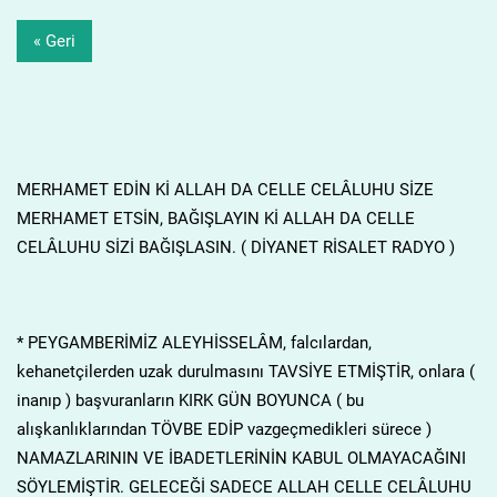
« Geri
MERHAMET EDİN Kİ ALLAH DA CELLE CELÂLUHU SİZE
MERHAMET ETSİN, BAĞIŞLAYIN Kİ ALLAH DA CELLE
CELÂLUHU SİZİ BAĞIŞLASIN. ( DİYANET RİSALET RADYO )
* PEYGAMBERİMİZ ALEYHİSSELÂM, falcılardan,
kehanetçilerden uzak durulmasını TAVSİYE ETMİŞTİR, onlara (
inanıp ) başvuranların KIRK GÜN BOYUNCA ( bu
alışkanlıklarından TÖVBE EDİP vazgeçmedikleri sürece )
NAMAZLARININ VE İBADETLERİNİN KABUL OLMAYACAĞINI
SÖYLEMİŞTİR. GELECEĞİ SADECE ALLAH CELLE CELÂLUHU