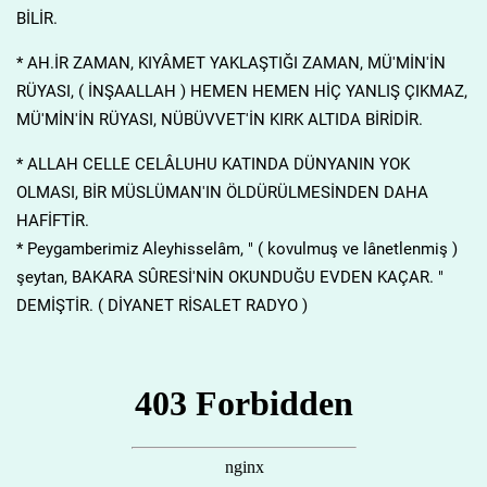
BİLİR.
* AH.İR ZAMAN, KIYÂMET YAKLAŞTIĞI ZAMAN, MÜ'MİN'İN
RÜYASI, ( İNŞAALLAH ) HEMEN HEMEN HİÇ YANLIŞ ÇIKMAZ,
MÜ'MİN'İN RÜYASI, NÜBÜVVET'İN KIRK ALTIDA BİRİDİR.
* ALLAH CELLE CELÂLUHU KATINDA DÜNYANIN YOK
OLMASI, BİR MÜSLÜMAN'IN ÖLDÜRÜLMESİNDEN DAHA
HAFİFTİR.
* Peygamberimiz Aleyhisselâm, " ( kovulmuş ve lânetlenmiş )
şeytan, BAKARA SÛRESİ'NİN OKUNDUĞU EVDEN KAÇAR. "
DEMİŞTİR. ( DİYANET RİSALET RADYO )