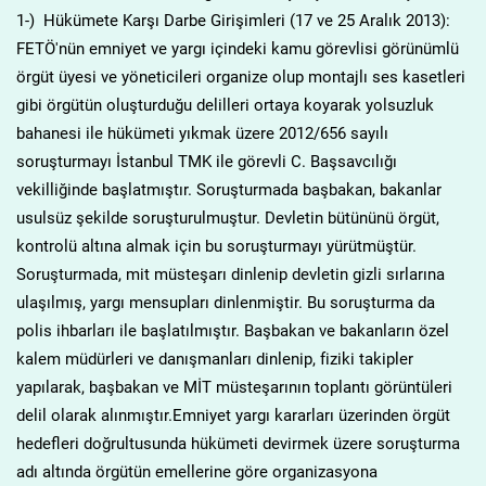
1-) Hükümete Karşı Darbe Girişimleri (17 ve 25 Aralık 2013):
FETÖ'nün emniyet ve yargı içindeki kamu görevlisi görünümlü
örgüt üyesi ve yöneticileri organize olup montajlı ses kasetleri
gibi örgütün oluşturduğu delilleri ortaya koyarak yolsuzluk
bahanesi ile hükümeti yıkmak üzere 2012/656 sayılı
soruşturmayı İstanbul TMK ile görevli C. Başsavcılığı
vekilliğinde başlatmıştır. Soruşturmada başbakan, bakanlar
usulsüz şekilde soruşturulmuştur. Devletin bütününü örgüt,
kontrolü altına almak için bu soruşturmayı yürütmüştür.
Soruşturmada, mit müsteşarı dinlenip devletin gizli sırlarına
ulaşılmış, yargı mensupları dinlenmiştir. Bu soruşturma da
polis ihbarları ile başlatılmıştır. Başbakan ve bakanların özel
kalem müdürleri ve danışmanları dinlenip, fiziki takipler
yapılarak, başbakan ve MİT müsteşarının toplantı görüntüleri
delil olarak alınmıştır.Emniyet yargı kararları üzerinden örgüt
hedefleri doğrultusunda hükümeti devirmek üzere soruşturma
adı altında örgütün emellerine göre organizasyona