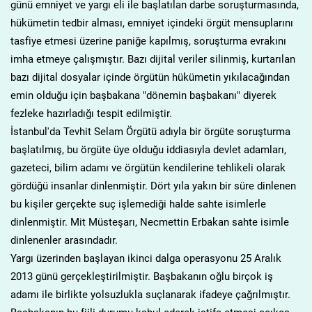
günü emniyet ve yargı eli ile başlatılan darbe soruşturmasında,
hükümetin tedbir alması, emniyet içindeki örgüt mensuplarını
tasfiye etmesi üzerine paniğe kapılmış, soruşturma evrakını
imha etmeye çalışmıştır. Bazı dijital veriler silinmiş, kurtarılan
bazı dijital dosyalar içinde örgütün hükümetin yıkılacağından
emin olduğu için başbakana "dönemin başbakanı" diyerek
fezleke hazırladığı tespit edilmiştir.
İstanbul'da Tevhit Selam Örgütü adıyla bir örgüte soruşturma
başlatılmış, bu örgüte üye olduğu iddiasıyla devlet adamları,
gazeteci, bilim adamı ve örgütün kendilerine tehlikeli olarak
gördüğü insanlar dinlenmiştir. Dört yıla yakın bir süre dinlenen
bu kişiler gerçekte suç işlemediği halde sahte isimlerle
dinlenmiştir. Mit Müsteşarı, Necmettin Erbakan sahte isimle
dinlenenler arasındadır.
Yargı üzerinden başlayan ikinci dalga operasyonu 25 Aralık
2013 günü gerçekleştirilmiştir. Başbakanın oğlu birçok iş
adamı ile birlikte yolsuzlukla suçlanarak ifadeye çağrılmıştır.