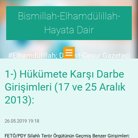
Bismillah-Elhamdülillah-
Hayata Dair
#Elhamdülillah; Dürüst-Cesur Gazeteci
Hande Fırat,"1999'da,Aydınlık
1-) Hükümete Karşı Darbe
Dergisi,fetö tehlikesini SAYFA SAYFA
yazdı;FAKAT KİMSE KILINI
Girişimleri (17 ve 25 Aralık
KIPIRDATMADI!"DEDİ.
2013):
26.05.2019 19:18
FETÖ/PDY Silahlı Terör Örgütünün Geçmiş Benzer Girişimleri: