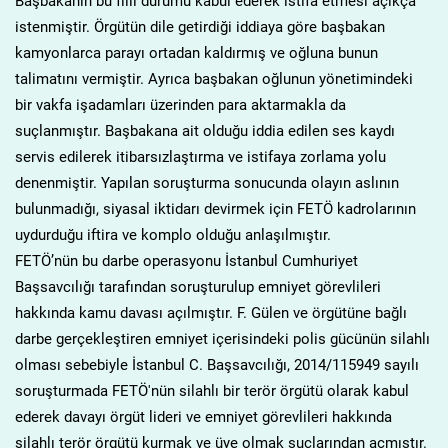
Başbakanın bu fiili durumu kabul ederek istifa etmesi açıkça
istenmiştir. Örgütün dile getirdiği iddiaya göre başbakan
kamyonlarca parayı ortadan kaldırmış ve oğluna bunun
talimatını vermiştir. Ayrıca başbakan oğlunun yönetimindeki
bir vakfa işadamları üzerinden para aktarmakla da
suçlanmıştır. Başbakana ait olduğu iddia edilen ses kaydı
servis edilerek itibarsızlaştırma ve istifaya zorlama yolu
denenmiştir. Yapılan soruşturma sonucunda olayın aslının
bulunmadığı, siyasal iktidarı devirmek için FETÖ kadrolarının
uydurduğu iftira ve komplo olduğu anlaşılmıştır.
FETÖ’nün bu darbe operasyonu İstanbul Cumhuriyet
Başsavcılığı tarafından soruşturulup emniyet görevlileri
hakkında kamu davası açılmıştır. F. Gülen ve örgütüne bağlı
darbe gerçekleştiren emniyet içerisindeki polis gücünün silahlı
olması sebebiyle İstanbul C. Başsavcılığı, 2014/115949 sayılı
soruşturmada FETÖ'nün silahlı bir terör örgütü olarak kabul
ederek davayı örgüt lideri ve emniyet görevlileri hakkında
silahlı terör örgütü kurmak ve üye olmak suçlarından açmıştır.