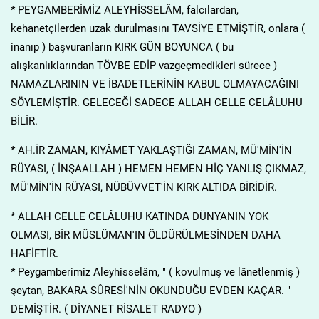
* PEYGAMBERİMİZ ALEYHİSSELÂM, falcılardan,
kehanetçilerden uzak durulmasını TAVSİYE ETMİŞTİR, onlara (
inanıp ) başvuranların KIRK GÜN BOYUNCA ( bu
alışkanlıklarından TÖVBE EDİP vazgeçmedikleri sürece )
NAMAZLARININ VE İBADETLERİNİN KABUL OLMAYACAĞINI
SÖYLEMİŞTİR. GELECEĞİ SADECE ALLAH CELLE CELÂLUHU
BİLİR.
* AH.İR ZAMAN, KIYÂMET YAKLAŞTIĞI ZAMAN, MÜ'MİN'İN
RÜYASI, ( İNŞAALLAH ) HEMEN HEMEN HİÇ YANLIŞ ÇIKMAZ,
MÜ'MİN'İN RÜYASI, NÜBÜVVET'İN KIRK ALTIDA BİRİDİR.
* ALLAH CELLE CELÂLUHU KATINDA DÜNYANIN YOK
OLMASI, BİR MÜSLÜMAN'IN ÖLDÜRÜLMESİNDEN DAHA
HAFİFTİR.
* Peygamberimiz Aleyhisselâm, " ( kovulmuş ve lânetlenmiş )
şeytan, BAKARA SÛRESİ'NİN OKUNDUĞU EVDEN KAÇAR. "
DEMİŞTİR. ( DİYANET RİSALET RADYO )