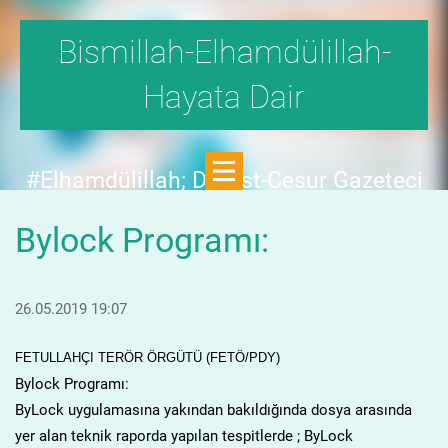
Bismillah-Elhamdülillah-
Hayata Dair
#Elhamdülillah; Dürüst-Cesur Gazeteci
Hande Fırat,"1999'da,Aydınlık
Bylock Programı:
Dergisi,fetö tehlikesini SAYFA SAYFA
yazdı;FAKAT KİMSE KILINI
KIPIRDATMADI!"DEDİ.
26.05.2019 19:07
FETULLAHÇI TERÖR ÖRGÜTÜ (FETÖ/PDY)
Bylock Programı:
ByLock uygulamasına yakından bakıldığında dosya arasında
yer alan teknik raporda yapılan tespitlerde ; ByLock