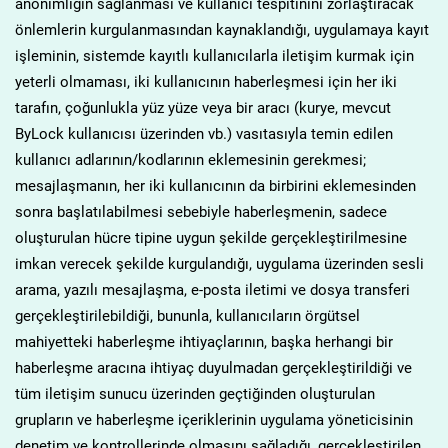
anonimliğin sağlanması ve kullanıcı tespitinini zorlaştıracak
önlemlerin kurgulanmasından kaynaklandığı, uygulamaya kayıt
işleminin, sistemde kayıtlı kullanıcılarla iletişim kurmak için
yeterli olmaması, iki kullanıcının haberleşmesi için her iki
tarafın, çoğunlukla yüz yüze veya bir aracı (kurye, mevcut
ByLock kullanıcısı üzerinden vb.) vasıtasıyla temin edilen
kullanıcı adlarının/kodlarının eklemesinin gerekmesi;
mesajlaşmanın, her iki kullanıcının da birbirini eklemesinden
sonra başlatılabilmesi sebebiyle haberleşmenin, sadece
oluşturulan hücre tipine uygun şekilde gerçekleştirilmesine
imkan verecek şekilde kurgulandığı, uygulama üzerinden sesli
arama, yazılı mesajlaşma, e-posta iletimi ve dosya transferi
gerçekleştirilebildiği, bununla, kullanıcıların örgütsel
mahiyetteki haberleşme ihtiyaçlarının, başka herhangi bir
haberleşme aracına ihtiyaç duyulmadan gerçekleştirildiği ve
tüm iletişim sunucu üzerinden geçtiğinden oluşturulan
grupların ve haberleşme içeriklerinin uygulama yöneticisinin
denetim ve kontrollerinde olmasını sağladığı, gerçekleştirilen