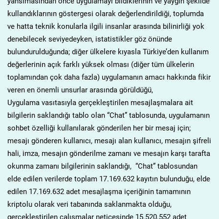
yansımasından önce uygulamayı bildiklerinin ve yaygın şekilde
kullandıklarının göstergesi olarak değerlendirildiği, toplumda
ve hatta teknik konularla ilgili insanlar arasında bilinirliği yok
denebilecek seviyedeyken, istatistikler göz önünde
bulundurulduğunda; diğer ülkelere kıyasla Türkiye’den kullanım
değerlerinin açık farklı yüksek olması (diğer tüm ülkelerin
toplamından çok daha fazla) uygulamanın amacı hakkında fikir
veren en önemli unsurlar arasında görüldüğü,
Uygulama vasıtasıyla gerçekleştirilen mesajlaşmalara ait
bilgilerin saklandığı tablo olan “Chat” tablosunda, uygulamanın
sohbet özelliği kullanılarak gönderilen her bir mesaj için;
mesajı gönderen kullanıcı, mesajı alan kullanıcı, mesajın şifreli
hali, imza, mesajın gönderilme zamanı ve mesajın karşı tarafta
okunma zamanı bilgilerinin saklandığı, “Chat” tablosundan
elde edilen verilerde toplam 17.169.632 kayıtın bulunduğu, elde
edilen 17.169.632 adet mesajlaşma içeriğinin tamamının
kriptolu olarak veri tabanında saklanmakta olduğu,
gerçekleştirilen çalışmalar neticesinde 15.520.552 adet